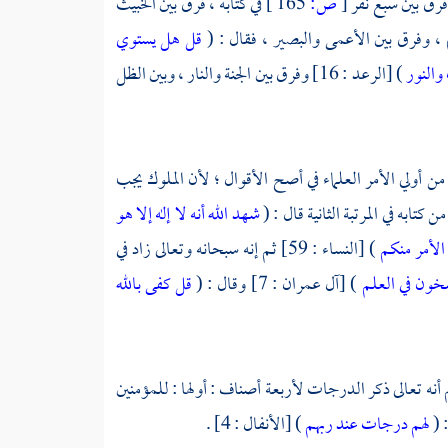
[
ص:
165 ]
في كتابه ، فرق بين الخبيث
قل هل يستوي
والنور
) [الرعد : 16] وفرق بين الجنة والنار ، وبين الظل
 59] والمراد من أولي الأمر العلماء في أصح الأقوال ؛ لأن الملوك يجب
 كتابه في المرتبة الثانية قال : (
شهد الله أنه لا إله إلا هو
 الأمر منكم
) [النساء : 59] ثم إنه سبحانه وتعالى زاد في
اسخون في العلم
) [آل عمران : 7] وقال : (
قل كفى بالله
لة : 11] واعلم أنه تعالى ذكر الدرجات لأربعة أصناف : أولها : للمؤمنين
لهم درجات عند ربهم
) [الأنفال : 4] .