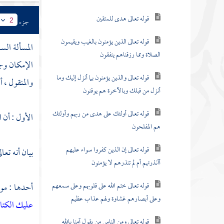
قوله تعالى هدى للمتقين
جزء
2
قوله تعالى الذين يؤمنون بالغيب ويقيمون
المسألة الس
الصلاة ومما رزقناهم ينفقون
الإمكان وج
قوله تعالى والذين يؤمنون بما أنزل إليك وما
والمنقول ، أ
أنزل من قبلك وبالآخرة هم يوقنون
قوله تعالى أولئك على هدى من ربهم وأولئك
الأول : أن 
هم المفلحون
قوله تعالى إن الذين كفروا سواء عليهم
بيان أنه تع
أأنذرتهم أم لم تنذرهم لا يؤمنون
قوله تعالى ختم الله على قلوبهم وعلى سمعهم
أحدها : موا
وعلى أبصارهم غشاوة ولهم عذاب عظيم
عليك الكتا
قوله تعالى ومن الناس من يقول آمنا بالله