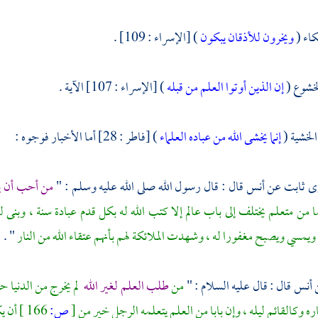
بكاء (
ويخرون للأذقان يبكون
) [الإسراء : 109] .
لخشوع (
إن الذين أوتوا العلم من قبله
) [الإسراء : 107] الآية .
لخشية (
إنما يخشى الله من عباده العلماء
) [فاطر : 28] أما الأخبار فوجوه :
وى
ثابت
عن
أنس
قال : قال رسول الله صلى الله عليه وسلم : "
من أحب أن ينظ
ا من متعلم يختلف إلى باب عالم إلا كتب الله له بكل قدم عبادة سنة ، وبنى
 ويمسي ويصبح مغفورا له ، وشهدت الملائكة لهم بأنهم عتقاء الله من النار
" .
ن
أنس
قال : قال عليه السلام : "
من
طلب العلم لغير الله
لم يخرج من الدنيا حت
ره وكالقائم ليله ، وإن بابا من العلم يتعلمه الرجل خير من
[
ص:
166 ]
أن ي