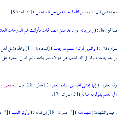
لمجاهدين قال : (
وفضل الله المجاهدين على القاعدين
) [النساء : 95] .
لصالحين قال : (
ومن يأته مؤمنا قد عمل الصالحات فأولئك لهم الدرجات العلا
لماء ، قال : (
والذين أوتوا العلم درجات
) [المجادلة : 11] والله فضل
أهل 
ين بدرجات ، وفضل الصالحين على هؤلاء بدرجات ، ثم فضل العلماء على
له تعالى : (
إنما يخشى الله من عباده العلماء
) [فاطر : 28] فإن
الله تعالى
ي العلم يقولون آمنا به
) [آل عمران : 7] .
توحيد والشهادة (
شهد الله
) [آل عمران : 18] إلى قوله : (
وأولو العلم
) [آل عمرا