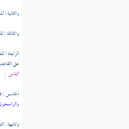
جميعا ثم استوى إلى السماء فسواهن سبع سماوات
والثانية : ل
قوله تعالى وإذ قال ربك للملائكة إني جاعل
في الأرض خليفة
والثالثة : ل
قوله تعالى قالوا سبحانك لا علم لنا إلا ما
علمتنا إنك أنت العليم الحكيم
الرابعة : للع
قوله تعالى وإذ قلنا للملائكة اسجدوا لآدم
على القاعد
فسجدوا إلا إبليس أبى واستكبر وكان من
الناس
.
الكافرين
قوله تعالى وقلنا يا آدم اسكن أنت وزوجك
الخامس : قو
الجنة
والراسخون ف
قوله تعالى فأزلهما الشيطان عنها فأخرجهما مما
كانا فيه
وثانيها : ال