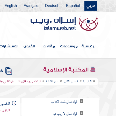
فهرس الكتاب
عربي
Español
Deutsch
Français
English
المقدمة
الكتاب الأول في العلوم المستنبطة من قوله
أعوذ بالله من الشيطان الرجيم
الرئيسية
موسوعات
مقالات
الفتوى
الاستشارات
الكتاب الثاني في مباحث بسم الله الرحمن
الرحيم
سورة الفاتحة
المكتبة الإسلامية
كتب
سورة البقرة
الرئيسية
التفسير الكبير
سورة البقرة
قوله تعالى وإذ قال ربك للملائكة إني 
قوله تعالى الم
قوله تعالى ذلك الكتاب
التفسير 
الرازي -
قوله تعالى لا ريب فيه