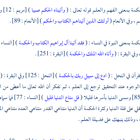
لحكمة بمعنى الفهم والعلم قوله تعالى : (
وآتيناه الحكم صبيا
) [مريم : 12] وفي لقمان : (
 ، وفي الأنعام (
أولئك الذين آتيناهم الكتاب والحكم
) [الأنعام : 89] .
حكمة بمعنى النبوة في النساء : (
فقد آتينا آل إبراهيم الكتاب والحكمة
) [النساء : 54] يعني النبوة وفي 
 وفي البقرة : (
وآتاه الله الملك والحكمة
) [البقرة : 251] .
قرآن في النحل : (
ادع إلى سبيل ربك بالحكمة
) [النحل : 125] وفي البقرة : (
لوجوه عند التحقيق ترجع إلى العلم ، ثم تفكر أن الله تعالى ما أعطى من ال
قل متاع الدنيا قليل
) [النساء : 
لي على قلة الدنيا وكثرة الحكمة أن الدنيا متناهي القدر متناهي العدد متناهي ا
 ، وذلك ينبهك على فضيلة العلم .