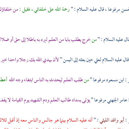
حسن
مرفوعا ، قال عليه السلام : "
رحمة الله على خلفائي ، فقيل :
من خلفاؤك 
ال عليه السلام : "
من
خرج يطلب بابا من العلم ليرد به باطلا إلى حق أو ضلال
ال عليه السلام
لعلي
حين بعثه إلى
اليمن
"
لأن يهدي الله بك رجلا واحدا خير
 :
ابن مسعود
مرفوعا "
من
طلب العلم ليحدث به الناس ابتغاء وجه الله
أعطاه
عامر الجهني
مرفوعا "
يؤتى بمداد طالب العلم ودم الشهيد يوم القيامة لا يف
 :
أبو واقد الليثي
: "
أنه عليه السلام بينما هو جالس والناس معه إذ أقبل ثلاث