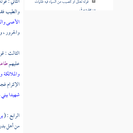
الثاني : قوله
قوله تعالى أو كصيب من السماء فيه ظلمات
ورعد وبرق
والطيب فقا
الأعمى وال
قوله تعالى يا أيها الناس اعبدوا ربكم الذي
خلقكم والذين من قبلكم لعلكم تتقون
والحرور ، و
قوله تعالى وإن كنتم في ريب مما نزلنا على
عبدنا فأتوا بسورة من مثله
الثالث : قو
عليهم
طاعة 
قوله تعالى وبشر الذين آمنوا وعملوا
والملائكة و
الصالحات أن لهم جنات تجري من تحتها الأنهار
الإكرام فجعل
قوله تعالى إن الله لا يستحيي أن يضرب مثلا
شهيدا بيني 
ما بعوضة فما فوقها
قوله تعالى كيف تكفرون بالله وكنتم أمواتا
الرابع : (
ير
فأحياكم ثم يميتكم ثم يحييكم ثم إليه ترجعون
من أهل بدر 
قوله تعالى هو الذي خلق لكم ما في الأرض