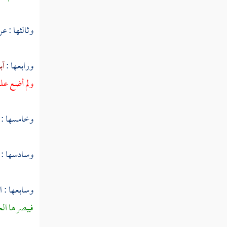
واركعوا مع الراكعين
قوله تعالى أتأمرون الناس بالبر وتنسون
وثالثها : ع
أنفسكم وأنتم تتلون الكتاب أفلا تعقلون
ورابعها :
أب
قوله تعالى واستعينوا بالصبر والصلاة وإنها
لكبيرة إلا على الخاشعين
ولم أضع عل
قوله تعالى يا بني إسرائيل اذكروا نعمتي التي
أنعمت عليكم وأني فضلتكم على العالمين
وخامسها : ق
قوله تعالى واتقوا يوما لا تجزي نفس عن
نفس شيئا ولا يقبل منها شفاعة ولا يؤخذ منها
وسادسها :
عدل
قوله تعالى وإذ نجيناكم من آل فرعون
وسابعها :
ا
يسومونكم سوء العذاب يذبحون أبناءكم
فيبصرها العا
ويستحيون نساءكم