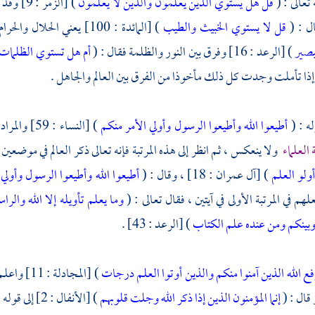
 تعالى : (
قل هل يستوي الذين يعلمون والذين لا يعلمون
) [الزمر : 9] وقد فرق بين سبع نفر
ل : (
قل لا يستوي الخبيث والطيب
) [المائدة : 100] يعني الحلال والحرام ، وفرق بين الأعمى والبصير ، فقال : (
بصير
) [الرعد : 16] وفرق بين النور والظلمة فقال : (
أم هل تستوي الظلمات 
إذا تأملت وجدت كل ذلك مأخوذا من الفرق بين العالم والجاهل .
له : (
أطيعوا الله وأطيعوا الرسول وأولي الأمر منكم
) [النساء :
العلماء
ولا ينعكس ، ثم انظر إلى هذه المرتبة فإنه تعالى ذكر العالم في موضعين من
أولو العلم
) [آل عمران : 18] ، وقال : (
أطيعوا الله وأطيعوا الرسول وأولي
هم في المرتبة الأولى في آيتين ، فقال تعالى : (
وما يعلم تأويله إلا الله والر
وبينكم ومن عنده علم الكتاب
) [الرعد : 43] .
فع الله الذين آمنوا منكم والذين أوتوا العلم درجات
) [المجاد
قال : (
إنما المؤمنون الذين إذا ذكر الله وجلت قلوبهم
) [الأنفال : 2] إلى قوله : (