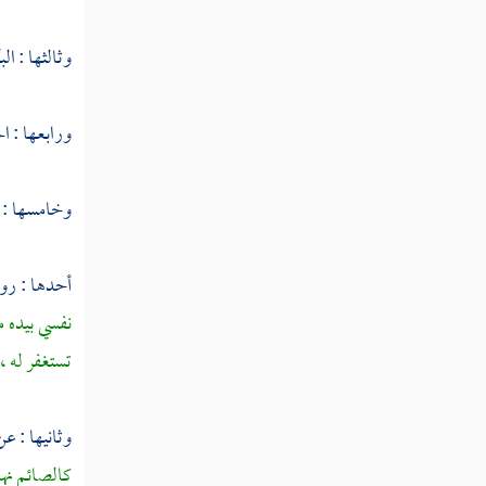
قوله تعالى فتلقى آدم من ربه كلمات فتاب
عليه إنه هو التواب الرحيم
وثالثها : ال
قوله تعالى قلنا اهبطوا منها جميعا
قوله تعالى والذين كفروا وكذبوا بآياتنا
ورابعها : ا
أولئك أصحاب النار هم فيها خالدون
قوله تعالى يا بني إسرائيل اذكروا نعمتي التي
وخامسها : ا
أنعمت عليكم وأوفوا بعهدي أوف بعهدكم
وإياي فارهبون
أحدها : ر
قوله تعالى وآمنوا بما أنزلت مصدقا لما معكم
نفسي بيده م
ولا تكونوا أول كافر به
تستغفر له ،
قوله تعالى ولا تلبسوا الحق بالباطل وتكتموا
الحق وأنتم تعلمون
وثانيها : ع
قوله تعالى وأقيموا الصلاة وآتوا الزكاة
كالصائم نها