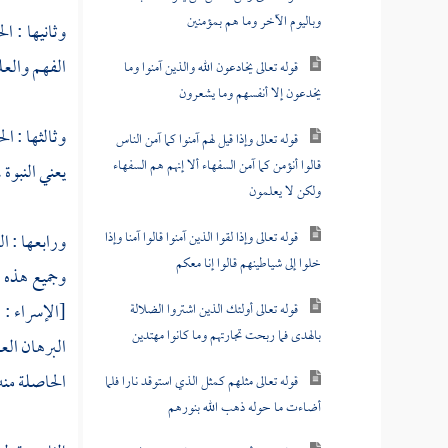
وباليوم الآخر وما هم بمؤمنين
وثانيها : ا
الفهم والعلم
قوله تعالى يخادعون الله والذين آمنوا وما
يخدعون إلا أنفسهم وما يشعرون
وثالثها : ال
قوله تعالى وإذا قيل لهم آمنوا كما آمن الناس
قالوا أنؤمن كما آمن السفهاء ألا إنهم هم السفهاء
يعني النبوة ،
ولكن لا يعلمون
قوله تعالى وإذا لقوا الذين آمنوا قالوا آمنا وإذا
ورابعها : ال
خلوا إلى شياطينهم قالوا إنا معكم
وجميع هذه ا
[الإسراء : 85] وسمى الدنيا بأسرها قليلا (
قوله تعالى أولئك الذين اشتروا الضلالة
بالهدى فما ربحت تجارتهم وما كانوا مهتدين
البرهان العق
الحاصلة منه
قوله تعالى مثلهم كمثل الذي استوقد نارا فلما
أضاءت ما حوله ذهب الله بنورهم