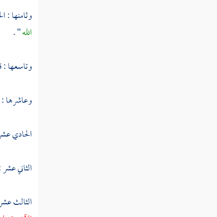
قوله تعالى وإذ فرقنا بكم البحر فأنجيناكم
وثامنها :
ال
وأغرقنا آل فرعون وأنتم تنظرون
الله
" .
قوله تعالى وإذ واعدنا موسى أربعين ليلة ثم
اتخذتم العجل من بعده وأنتم ظالمون
وتاسعها : ق
قوله تعالى وإذ آتينا موسى الكتاب والفرقان
لعلكم تهتدون
وعاشرها : ق
قوله تعالى وإذ قال موسى لقومه يا قوم إنكم
ظلمتم أنفسكم باتخاذكم العجل فتوبوا
الحادي عشر
قوله تعالى وإذ قلتم يا موسى لن نؤمن لك
حتى نرى الله جهرة
الثاني عشر :
قوله تعالى وظللنا عليكم الغمام وأنزلنا عليكم
المن والسلوى
الثالث عشر