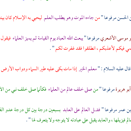
ن
الحسن
مرفوعا "
من
جاءه الموت وهو يطلب العلم
ليحيي به الإسلام كان بينه
و موسى الأشعري
مرفوعا "
يبعث الله العباد يوم القيامة ثم يميز العلماء
فيقول :
مي فيكم لأعذبكم ، انطلقوا فقد غفرت لكم
" .
ال عليه السلام : "
معلم الخير
إذا مات بكى عليه طير السماء ودواب الأرض 
أبو هريرة
مرفوعا "
من
صلى خلف عالم من العلماء
فكأنما صلى خلف نبي من الأن
بن عمر
مرفوعا "
فضل العالم على العابد
بسبعين درجة بين كل درجة عدو الف
لم فيزيلها ، والعابد يقبل على عبادته لا يتوجه ولا يتعرف لها
" .