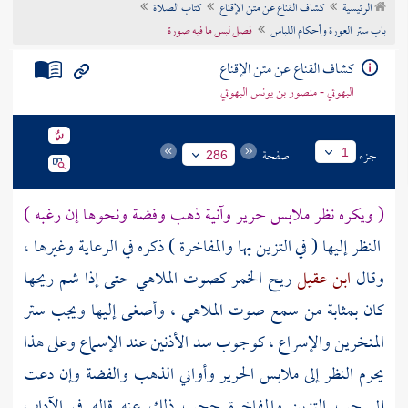
الرئيسية
كشاف القناع عن متن الإقناع
كتاب الصلاة
تراجم الأعلام
باب ستر العورة وأحكام اللباس
فصل لبس ما فيه صورة
كشاف القناع عن متن الإقناع
البهوتي - منصور بن يونس البهوتي
جزء
صفحة
1
286
( ويكره نظر ملابس حرير وآنية ذهب وفضة ونحوها إن رغبه )
النظر إليها ( في التزين بها والمفاخرة ) ذكره في الرعاية وغيرها ،
وقال
ابن عقيل
ريح الخمر كصوت الملاهي حتى إذا شم ريحها
كان بمثابة من سمع صوت الملاهي ، وأصغى إليها ويجب ستر
المنخرين والإسراع ، كوجوب سد الأذنين عند الإسماع وعلى هذا
يحرم النظر إلى ملابس الحرير وأواني الذهب والفضة وإن دعت
إلى حب التزين والمفاخرة حجب ذلك عنه قاله في الآداب