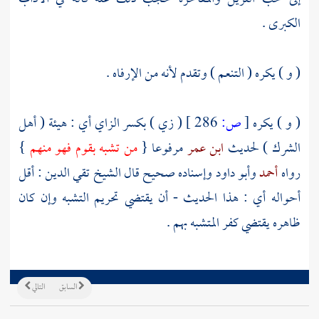
الكبرى .
( و ) يكره ( التنعم ) وتقدم لأنه من الإرفاه .
( و ) يكره
[
ص:
286 ]
( زي ) بكسر الزاي أي : هيئة ( أهل
الشرك ) لحديث
ابن عمر
مرفوعا {
من تشبه بقوم فهو منهم
}
رواه
أحمد
وأبو داود
وإسناده صحيح قال الشيخ
تقي الدين
: أقل
أحواله أي : هذا الحديث - أن يقتضي تحريم التشبه وإن كان
ظاهره يقتضي كفر المتشبه بهم .
السابق
التالي