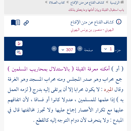
الرئيسية
كشاف القناع عن متن الإقناع
كتاب الصلاة
تراجم الأعلام
باب استقبال القبلة وبيان أدلتها وما يتعلق بذلك
كشاف القناع عن متن الإقناع
البهوتي - منصور بن يونس البهوتي
جزء
صفحة
1
307
( أو )
أمكنه معرفة القبلة ( بالاستدلال بمحاريب المسلمين )
جمع محراب وهو صدر المجلس ومنه محراب المسجد وهو الغرفة
وقال
المبرد
: لا يكون محرابا إلا أن يرتقى إليه بدرج ( لزمه العمل
به ) إذا علمها للمسلمين ، عدولا كانوا أو فساقا ، لأن اتفاقهم
عليها مع تكرار الأعصار إجماع عليها ولا تجوز مخالفتها قال في
المبدع : ولا ينحرف لأن دوام التوجه إليه كالقطع .