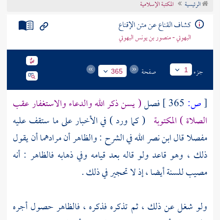
الرئيسية
المكتبة الإسلامية
تراجم الأعلام
كشاف القناع عن متن الإقناع
البهوتي - منصور بن يونس البهوتي
جزء
صفحة
1
365
[
ص:
365 ]
فصل
( يسن ذكر الله والدعاء والاستغفار عقب
الصلاة ) المكتوبة
( كما ورد ) في الأخبار على ما ستقف عليه
مفصلا قال
ابن نصر الله
في الشرح : والظاهر أن مرادهما أن يقول
ذلك ، وهو قاعد ولو قاله بعد قيامه وفي ذهابه فالظاهر : أنه
مصيب للسنة أيضا ، إذ لا تحجير في ذلك .
ولو شغل عن ذلك ، ثم تذكره فذكره ، فالظاهر حصول أجره