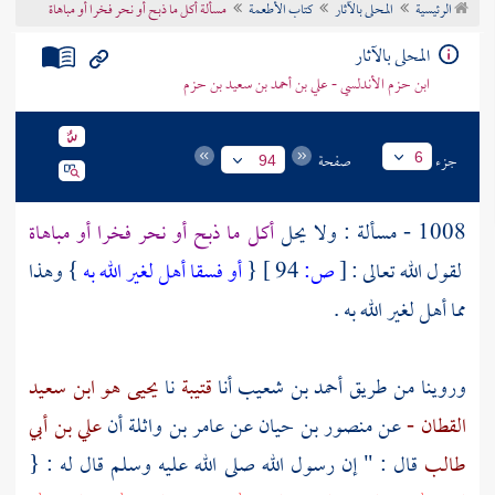
الرئيسية
المحلى بالآثار
كتاب الأطعمة
مسألة أكل ما ذبح أو نحر فخرا أو مباهاة
تراجم الأعلام
المحلى بالآثار
ابن حزم الأندلسي - علي بن أحمد بن سعيد بن حزم
جزء
صفحة
6
94
1008 - مسألة : ولا يحل
أكل ما ذبح أو نحر فخرا أو مباهاة
لقول الله تعالى :
[
ص:
94 ]
{
أو فسقا أهل لغير الله به
} وهذا
مما أهل لغير الله به .
وروينا من طريق
أحمد بن شعيب
أنا
قتيبة
نا
يحيى هو ابن سعيد
القطان -
عن
منصور بن حيان
عن
عامر بن واثلة
أن
علي بن أبي
طالب
قال : " إن رسول الله صلى الله عليه وسلم قال له : {