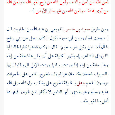
لعن الله من لعن والده ، ولعن الله من ذبح لغير الله ، ولعن الله
من آوى محدثا ، ولعن الله من غير منار الأرض
} .
ومن طريق
سعيد بن منصور
نا
ربعي بن عبد الله بن الجارود
قال
: سمعت
الجارود بن أبي سبرة
يقول : كان رجل من
بني رياح
يقال له :
ابن وثيل هو سحيم -
قال : وكان شاعرا نافرا غالبا
أبا
الفرزدق
الشاعر بماء بظهر
الكوفة
على أن يعقر هذا مائة من إبله
وهذا مائة من إبله إذا وردت ، فلما وردت الإبل الماء قاما إليها
بالسيوف فجعلا يكسعان عراقيبها ، فخرج الناس على الحمرات
يريدون اللحم
وعلي
بالكوفة
فخرج على بغلة رسول الله صلى الله
عليه وسلم وهو ينادي : أيها الناس لا تأكلوا من لحومها فإنها مما
أهل بها لغير الله .