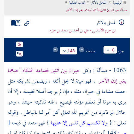
الرئيسية
المحلى بالآثار
كتاب التذكية
تراجم الأعلام
مسألة حيوان بين اثنين فذكاه أحدهما بغير إذن الآخر
المحلى بالآثار
ابن حزم الأندلسي - علي بن أحمد بن سعيد بن حزم
جزء
صفحة
6
148
1063 - مسألة : وكل
حيوان بين اثنين فصاعدا فذكاه أحدهما
بغير إذن الآخر
، فهو ميتة لا يحل أكله ، ويضمن لشريكه مثل
حصته مشاعا في حيوان مثله ، فإن لم يوجد أصلا فقيمته ، إلا أن
يرى به موتا أو تعظم مؤنته فيضيع ، فله تذكيته حينئذ ، وهو
حلال لما ذكرنا من تحريم الله تعالى أكل أموالنا بالباطل . وقوله
تعالى : {
ولا تكسب كل نفس إلا عليها
} فهو متعد في ذبحه
[
ص:
148 ]
متاع غيره ، فإن كان ذلك صلاحا جاز كما قلنا لقول