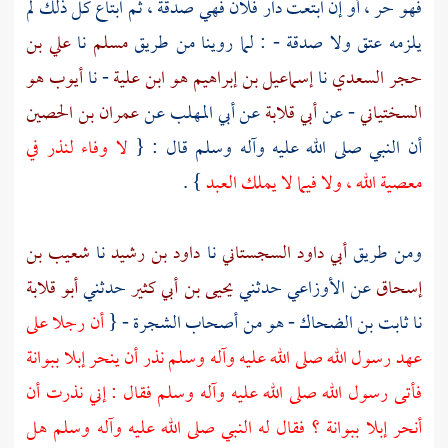
فهو حر ، أو إن ابتعت دار فلان فهي صدقة ، ثم ابتاع كل ذلك لم
يلزمه عتق ولا صدقة - : لما روينا من طريق
مسلم
نا
علي بن
حجر السعدي
نا
إسماعيل بن إبراهيم هو ابن علية
- نا
أيوب هو
السختياني
- عن
أبي قلابة
عن
أبي المهلب
عن
عمران بن الحصين
أن النبي صلى الله عليه وآله وسلم قال : {
لا وفاء لنذر في
معصية الله ، ولا فيما لا يملك العبد
} .
ومن طريق
أبي داود السجستاني
نا
داود بن رشيد
نا
شعيب بن
إسحاق
عن
الأوزاعي
حدثني
يحيى بن أبي كثير
حدثني
أبو قلابة
نا
ثابت بن الضحاك
- هو من أصحاب الشجرة - {
أن رجلا على
عهد رسول الله صلى الله عليه وآله وسلم نذر أن ينحر إبلا
ببوانة
فأتى رسول الله صلى الله عليه وآله وسلم فقال : إني نذرت أن
أنحر إبلا
ببوانة
؟ فقال له النبي صلى الله عليه وآله وسلم هل