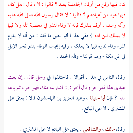
كان فيها وثن من أوثان الجاهلية يعبد ؟ قالوا : لا ، قال : هل كان
فيها عيد من أعيادهم ؟ قالوا : لا فقال رسول الله صلى الله عليه
وآله وسلم : أوف بنذرك فإنه لا وفاء لنذر في معصية الله ولا فيما
لا يملك ابن آدم
} ففي هذا الخبر نص ما قلنا : من أنه لا يلزم
المرء وفاء نذره فيما لا يملكه ، وفيه إيجاب الوفاء بنذر نحر الإبل
في غير
مكة
- وهو قولنا - ولله الحمد .
وقال الناس في هذا : أقوالا : فاختلفوا في
رجل قال : إن بعت
عبدي هذا فهو حر وقال آخر : إن اشتريته منك فهو حر ، ثم باعه
منه
؟ فإن
أبا حنيفة
،
وعبد العزيز بن الماجشون
قالا : يعتق على
المشتري ، لا على البائع .
وقال
مالك
،
والشافعي
: يعتق على البائع لا على المشتري .