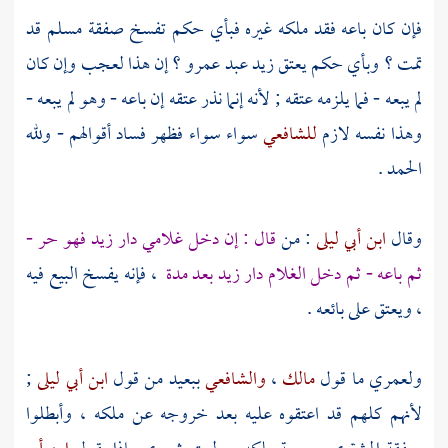
فإن كان باعه فقد ملكه غيره فبأي حكم تفسخ صفقة مسلم قد
تمت ؟ وبأي حكم يعتق زيد عبد عمرو ؟ إن هذا لعجب وإن كان
لم يبعه - فما يلزمه عتقه ; لأنه إنما نذر عتقه إن باعه - وهو لم يبعه -
وهذا نفسه لازم
للشافعي
سواء سواء فظهر فساد أقوالهم - ولله
الحمد .
وقال
ابن أبي ليلى
: من
قال : إن دخل غلامي دار زيد فهو حر -
ثم باعه - ثم دخل الغلام دار زيد بعد مدة
، فإنه يفسخ البيع فيه
، ويعتق على بائعه .
ولعمري ما قول
مالك
،
والشافعي
ببعيد من قول
ابن أبي ليلى
;
لأنهم كلهم قد اعتقوه عليه بعد خروجه عن ملكه ، وأبطلوا