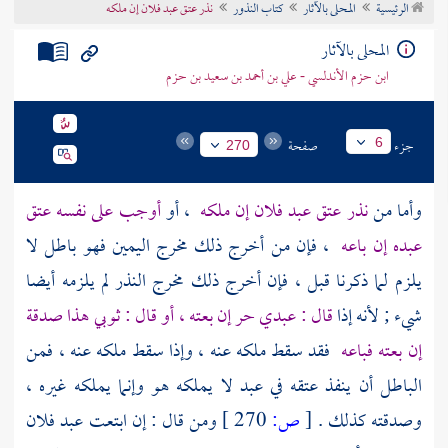
الرئيسية
المحلى بالآثار
كتاب النذور
نذر عتق عبد فلان إن ملكه
تراجم الأعلام
المحلى بالآثار
ابن حزم الأندلسي - علي بن أحمد بن سعيد بن حزم
جزء
صفحة
6
270
وأما من
نذر عتق عبد فلان إن ملكه
، أو
أوجب على نفسه عتق
عبده إن باعه
، فإن من أخرج ذلك مخرج اليمين فهو باطل لا
يلزم لما ذكرنا قبل ، فإن أخرج ذلك مخرج النذر لم يلزمه أيضا
شيء ; لأنه إذا
قال : عبدي حر إن بعته ، أو قال : ثوبي هذا صدقة
إن بعته فباعه
فقد سقط ملكه عنه ، وإذا سقط ملكه عنه ، فمن
الباطل أن ينفذ عتقه في عبد لا يملكه هو وإنما يملكه غيره ،
وصدقته كذلك .
[
ص:
270 ]
ومن قال : إن ابتعت عبد فلان