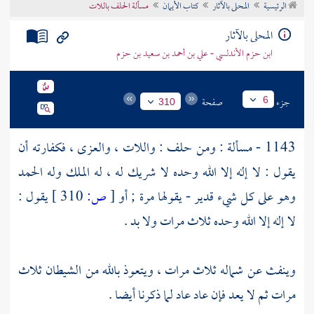
الرئيسية
المحلى بالآثار
كتاب الأيمان
مسألة الحلف باللات
تراجم الأعلام
المحلى بالآثار
ابن حزم الأندلسي - علي بن أحمد بن سعيد بن حزم
جزء
صفحة
6
310
1143 - مسألة : ومن حلف : واللات ، والعزى ، فكفارته أن
يقول : لا إله إلا الله وحده لا شريك له ، له الملك وله الحمد
وهو على كل شيء قدير - يقولها مرة ; أو
[
ص:
310 ]
يقول :
لا إله إلا الله وحده ثلاث مرات ولا بد .
وينفث عن شماله ثلاث مرات ، ويتعوذ بالله من الشيطان ثلاث
مرات ثم لا يعد فإن عاد عاد لما ذكرنا أيضا .