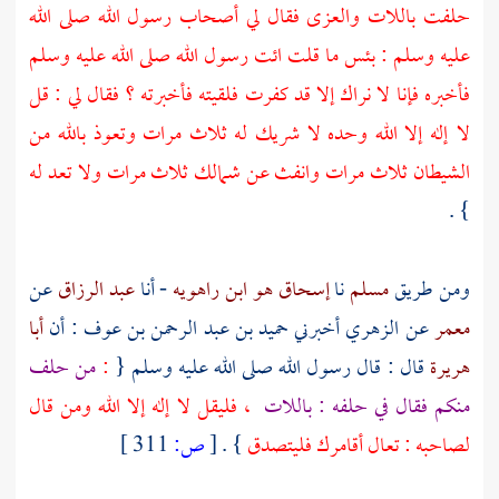
حلفت باللات والعزى فقال لي أصحاب رسول الله صلى الله
عليه وسلم : بئس ما قلت ائت رسول الله صلى الله عليه وسلم
فأخبره فإنا لا نراك إلا قد كفرت فلقيته فأخبرته ؟ فقال لي : قل
لا إله إلا الله وحده لا شريك له ثلاث مرات وتعوذ بالله من
الشيطان ثلاث مرات وانفث عن شمالك ثلاث مرات ولا تعد له
} .
ومن طريق
مسلم
نا
إسحاق هو ابن راهويه
- أنا
عبد الرزاق
عن
معمر
عن
الزهري
أخبرني
حميد بن عبد الرحمن بن عوف
: أن
أبا
هريرة
قال : قال رسول الله صلى الله عليه وسلم {
:
من حلف
منكم فقال في حلفه : باللات
، فليقل لا إله إلا الله ومن قال
لصاحبه : تعال أقامرك فليتصدق
} .
[
ص:
311 ]