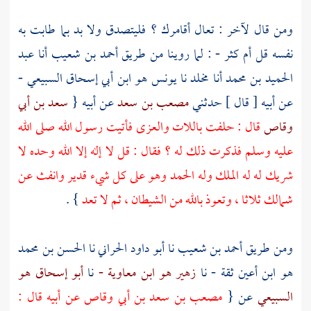
ومن قال لآخر : تعال أقامرك ؟ فليتصدق ولا بد بما طابت به
نفسه قل أم كثر - : لما روينا من طريق
أحمد بن شعيب
أنا
عبد
الحميد بن محمد
أنا
مخلد
نا
يونس هو ابن أبي إسحاق السبيعي -
عن أبيه [ قال ] حدثني
مصعب بن سعد
عن أبيه {
سعد بن أبي
وقاص
قال : حلفت باللات والعزى فأتيت رسول الله صلى الله
عليه وسلم فذكرت ذلك له ؟ فقال : قل لا إله إلا الله وحده لا
شريك له له الملك وله الحمد وهو على كل شيء قدير وانفث عن
شمالك ثلاثا ، وتعوذ بالله من الشيطان ، ثم لا تعد
} .
ومن طريق
أحمد بن شعيب
نا
أبو داود الحراني
نا
الحسن بن محمد
هو ابن أعين
ثقة - نا
زهير هو ابن معاوية -
نا
أبو إسحاق هو
السبيعي
عن {
مصعب بن سعد بن أبي وقاص
عن أبيه قال :