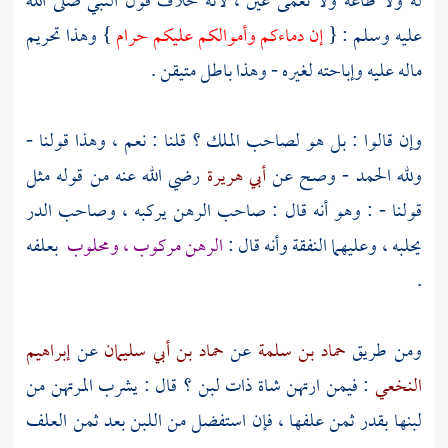
له ولا طاعة ولا نعمى عين ، لأنه خلاف قول النبي صلى الله
عليه وسلم : {
إن دماءكم وأموالكم عليكم حرام
} وهذا تحريم
ماله عليه وإباحته لغيره - وهذا باطل متيقن .
وإن قالوا : بل هو لصاحب الملك ؟ قلنا : نعم ، وهذا قولنا -
ولله الحمد - وصح عن
أبي هريرة
رضي الله عنه من قوله مثل
قولنا - : وهو أنه قال : صاحب الرهن يركبه ، وصاحب الدر
يحلبه ، وعليهما النفقة وأنه قال :
الرهن مركوب ، ومحلوب
بعلفه
.
ومن طريق
حماد بن سلمة
عن
حماد بن أبي سليمان
عن
إبراهيم
النخعي
: فيمن ارتهن شاة ذات لبن ؟ قال : يشرب المرتهن من
لبنها بقدر ثمن علفها ، فإن استفضل من اللبن بعد ثمن العلف