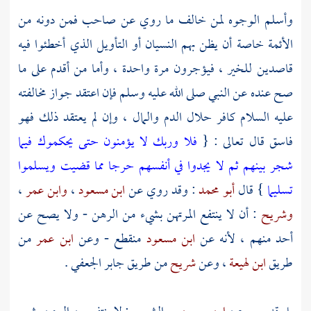
وأسلم الوجوه لمن خالف ما روي عن صاحب فمن دونه من
الأئمة خاصة أن يظن بهم النسيان أو التأويل الذي أخطئوا فيه
قاصدين للخير ، فيؤجرون مرة واحدة ، وأما من أقدم على ما
صح عنده عن النبي صلى الله عليه وسلم فإن اعتقد جواز مخالفته
عليه السلام كافر حلال الدم والمال ، وإن لم يعتقد ذلك فهو
فاسق قال تعالى : {
فلا وربك لا يؤمنون حتى يحكموك فيما
شجر بينهم ثم لا يجدوا في أنفسهم حرجا مما قضيت ويسلموا
تسليما
} قال
أبو محمد
: وقد روي عن
ابن مسعود
،
وابن عمر
،
وشريح
: أن لا ينتفع المرتهن بشيء من الرهن - ولا يصح عن
أحد منهم ، لأنه عن
ابن مسعود
منقطع - وعن
ابن عمر
من
طريق
ابن لهيعة
، وعن
شريح
من طريق
جابر الجعفي
.