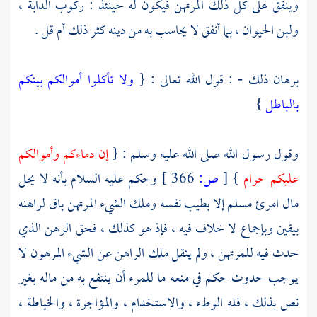
وينفق على كل ذلك المرتهن فيكون له حينئذ : ركوب الدابة ،
ولبن الحيوان ، بما أنفق لا يحاسب به من دينه كثر ذلك أم قل .
برهان ذلك - : قول الله تعالى : {
ولا تأكلوا أموالكم بينكم
بالباطل
}
وقول رسول الله صلى الله عليه وسلم : {
إن دماءكم وأموالكم
عليكم حرام
}
[
ص:
366 ]
وحكم عليه السلام بأنه لا يحل
مال امرئ مسلم إلا بطيب نفسه وملك الشيء المرتهن باق لراهنه
بيقين وبإجماع لا خلاف فيه ، فإذ هو كذلك ، فحق الرهن الذي
حدث فيه للمرتهن ، ولم ينقل ملك الراهن عن الشيء المرهون لا
يوجب حدوث حكم في منعه ما للمرء أن ينتفع به من ماله بغير
نص بذلك ، فله الوطء ، والاستخدام ، والمؤاجرة ، والخياطة ،