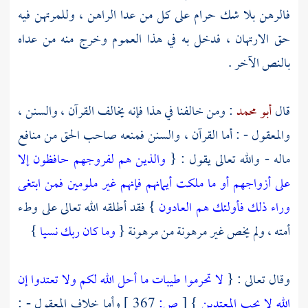
فالرهن بلا شك حرام على كل من عدا الراهن ، وللمرتهن فيه
حق الارتهان ، فدخل به في هذا العموم وخرج منه من عداه
بالنص الآخر .
قال
أبو محمد
: ومن خالفنا في هذا فإنه يخالف القرآن ، والسنن ،
والمعقول - : أما القرآن ، والسنن فمنعه صاحب الحق من منافع
ماله - والله تعالى يقول : {
والذين هم لفروجهم حافظون إلا
على أزواجهم أو ما ملكت أيمانهم فإنهم غير ملومين فمن ابتغى
وراء ذلك فأولئك هم العادون
} فقد أطلقه الله تعالى على وطء
أمته ، ولم يخص غير مرهونة من مرهونة {
وما كان ربك نسيا
}
وقال تعالى : {
لا تحرموا طيبات ما أحل الله لكم ولا تعتدوا إن
الله لا يحب المعتدين
}
[
ص:
367 ]
وأما خلاف المعقول - :