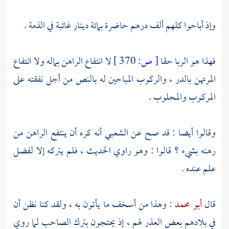
وإذ أباحوا كلهم ألف درهم حاضرة بمائة دينار غائبة في الذمة .
فهذا هو الربا حقا
[
ص:
370 ]
لا انتفاع الراهن بماله ولا انتفاع
المرتهن بالدر ، والركوب المباحين له بالنص من أجل نفقته على
المركوب والمحلوب .
وقالوا أيضا : قد صح عن
الشعبي
أنه كره أن ينتفع الراهن من
رهنه بشيء ؟ قالوا : وهو راوي الحديث ، فلم يتركه إلا لفضل
علم عنده .
قال
أبو محمد
: وهذا من أسخف ما يأتون به ، ولقد كنا نظن أن
في بلادهم بعض العذر لهم ، إذ يحتجون بترك الصاحب لما روي