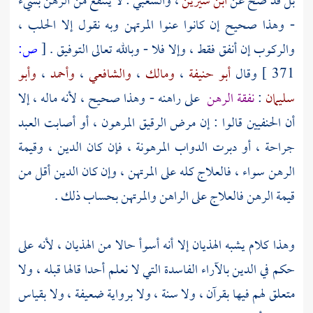
بل قد صح عن
ابن سيرين
،
والشعبي
: لا ينتفع من الرهن بشيء
- وهذا صحيح إن كانوا عنوا المرتهن وبه نقول إلا الحلب ،
والركوب إن أنفق فقط ، وإلا فلا - وبالله تعالى التوفيق .
[
ص:
371 ]
وقال
أبو حنيفة
،
ومالك
،
والشافعي
،
وأحمد
،
وأبو
سليمان
:
نفقة الرهن
على راهنه - وهذا صحيح ، لأنه ماله ، إلا
أن الحنفيين قالوا : إن مرض الرقيق المرهون ، أو أصابت العبد
جراحة ، أو دبرت الدواب المرهونة ، فإن كان الدين ، وقيمة
الرهن سواء ، فالعلاج كله على المرتهن ، وإن كان الدين أقل من
قيمة الرهن فالعلاج على الراهن والمرتهن بحساب ذلك .
وهذا كلام يشبه الهذيان إلا أنه أسوأ حالا من الهذيان ، لأنه على
حكم في الدين بالآراء الفاسدة التي لا نعلم أحدا قالها قبله ، ولا
متعلق لهم فيها بقرآن ، ولا سنة ، ولا برواية ضعيفة ، ولا بقياس