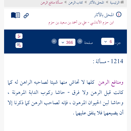
الرئيسية
المحلى بالآثار
كتاب الرهن
مسألة منافع الرهن
تراجم الأعلام
المحلى بالآثار
ابن حزم الأندلسي - علي بن أحمد بن سعيد بن حزم
جزء
صفحة
6
366
1214 - مسألة :
ومنافع الرهن
كلها لا تحاش منها شيئا لصاحبه الراهن له كما
كانت قبل الرهن ولا فرق - حاشا ركوب الدابة المرهونة ،
وحاشا لبن الحيوان المرهون ، فإنه لصاحب الرهن كما ذكرنا إلا
أن يضيعهما فلا ينفق عليهما .