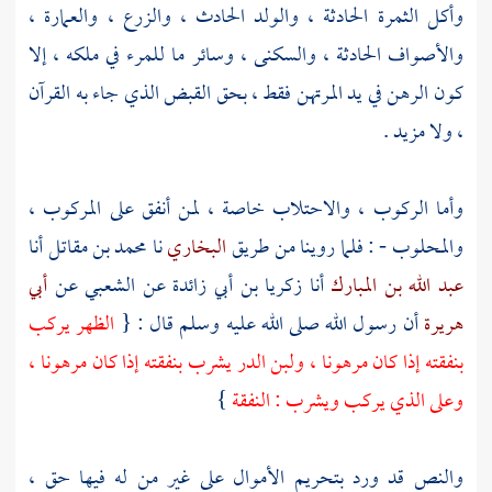
وأكل الثمرة الحادثة ، والولد الحادث ، والزرع ، والعمارة ،
والأصواف الحادثة ، والسكنى ، وسائر ما للمرء في ملكه ، إلا
كون الرهن في يد المرتهن فقط ، بحق القبض الذي جاء به القرآن
، ولا مزيد .
وأما الركوب ، والاحتلاب خاصة ، لمن أنفق على المركوب ،
والمحلوب - : فلما روينا من طريق
البخاري
نا
محمد بن مقاتل
أنا
عبد الله بن المبارك
أنا
زكريا بن أبي زائدة
عن
الشعبي
عن
أبي
هريرة
أن رسول الله صلى الله عليه وسلم قال : {
الظهر يركب
بنفقته إذا كان مرهونا ، ولبن الدر يشرب بنفقته إذا كان مرهونا ،
وعلى الذي يركب ويشرب : النفقة
}
والنص قد ورد بتحريم الأموال على غير من له فيها حق ،