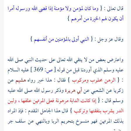
قال تعالى : {
وما كان لمؤمن ولا مؤمنة إذا قضى الله ورسوله أمرا
أن يكون لهم الخيرة من أمرهم
}
وقال عز وجل : {
النبي أولى بالمؤمنين من أنفسهم
}
واعترض بعض من لا يتقي الله تعالى على حديث النبي صلى الله
عليه وسلم الذي أوردنا قبل من قوله
[
ص:
369 ]
عليه السلام
: {
الرهن محلوب ومركوب
} فقال : هذا خبر رواه
هشيم
عن
زكريا
عن
الشعبي
عن
أبي هريرة
وذكر رسول الله صلى الله عليه
وسلم قال : {
إذا كانت الدابة مرهونة فعلى المرتهن علفها ، ولبن
الدر يشرب بنفقتها وتركب
} قال هذا الجاهل المقدم : فإذ المراد
بذلك المرتهن فهو منسوخ بتحريم الربا وبالنهي عن سلف جر