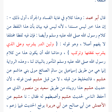
منفعة .
قال
أبو محمد
: وهذا كلام في غاية الفساد والجرأة ، أول ذلك - :
إن هذا خبر ليس مسندا ، لأنه ليس فيه بيان بأن هذا اللفظ من
كلام رسول الله صلى الله عليه وسلم وأيضا : فإن فيه لفظا مختلفا
لا يفهم أصلا ، وهو قوله : {
ولبن الدر يشرب وعلى الذي
يشرب نفقتها وتركب
} ، وحاشا الله أن يكون هذا من كلام
رسول الله صلى الله عليه وسلم المأمور بالبيان لنا ، وهذه الرواية
إنما هي من طريق
إسماعيل بن سالم الصائغ
مولى
بني هاشم
عن
هشيم
، فالتخليط من قبله ، لا من قبل
هشيم
فمن فوقه ، لأن
حديث
هشيم
هذا رويناه من طريق
سعيد بن منصور
الذي هو
أحفظ الناس لحديث
هشيم
وأضبطهم له فقال : نا
هشيم
عن
الأعمش
عن
أبي صالح
عن
أبي هريرة
يرفع الحديث فيما زعم ،