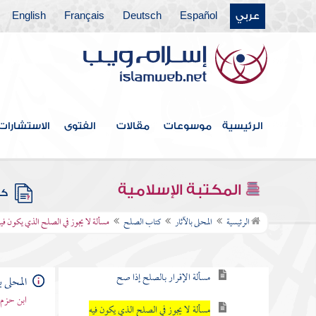
كتاب الرهن
عربي
Español
Deutsch
Français
English
كتاب الحوالة
كتاب الكفالة
كتاب الشركة
الرئيسية
موسوعات
مقالات
الفتوى
الاستشارات
كتاب القسمة
كتاب الاستحقاق والغصب والجنايات على
الأموال
المكتبة الإسلامية
كتب
كتاب الصلح
الرئيسية
المحلى بالآثار
كتاب الصلح
مسألة لا يجوز في الصلح الذي يكون في
مسألة أنواع الصلح
مسألة الإقرار بالصلح إذا صح
المحلى ب
ابن حزم 
مسألة لا يجوز في الصلح الذي يكون فيه