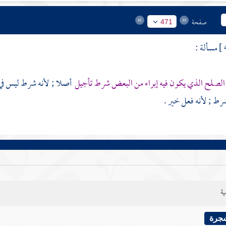
صفحة
471
مسألة :
 الصلح الذي يكون فيه إبراء من البعض شرط تأجيل
أصلا ; لأنه شرط ليس في ك
شرط ; لأنه فعل خير .
ية
شجرة