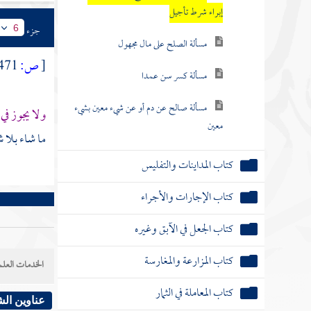
إبراء شرط تأجيل
جزء
6
مسألة الصلح على مال مجهول
[
ص:
471 ]
مسألة كسر سن عمدا
مسألة صالح عن دم أو عن شيء معين بشيء
ولا يجوز في
معين
ما شاء بلا 
كتاب المداينات والتفليس
كتاب الإجارات والأجراء
كتاب الجعل في الآبق وغيره
كتاب المزارعة والمغارسة
الخدمات العلم
كتاب المعاملة في الثمار
عناوين ال