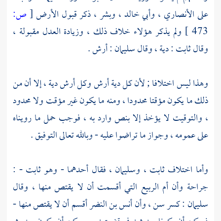
على
الأنصاري
،
وأبي خالد
،
وبشر
، ذكر قبول الأرض
[
ص:
473 ]
ولم يذكر هؤلاء خلاف ذلك ، وزيادة العدل مقبولة ،
وقال
ثابت
: دية ، وقال
سليمان
: أرش .
وهذا ليس اختلافا ; لأن كل دية أرش وكل أرش دية ، إلا أن من
ذلك ما يكون مؤقتا محدودا ، ومنه ما يكون غير مؤقت ولا محدود
، والتوقيت لا يؤخذ إلا بنص وارد به ، فوجب حمل ما رويناه
على عمومه ، وجواز ما تراضوا عليه - وبالله تعالى التوفيق .
وأما اختلاف
ثابت
،
وسليمان
، فقال أحدهما - وهو
ثابت
- :
جراحة وأن
أم الربيع
التي أقسمت أن لا يقتص منها ، وقال
سليمان
: كسر سن ، وأن
أنس بن النضر
أقسم أن لا يقتص منها -