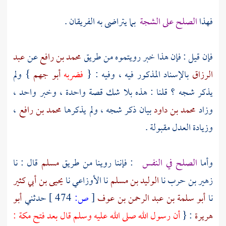
فهذا
الصلح على الشجة
بما يتراضى به الفريقان .
فإن قيل : فإن هذا خبر رويتموه من طريق
محمد بن رافع
عن
عبد
الرزاق
بالإسناد المذكور فيه ، وفيه : {
فضربه
أبو جهم
} ولم
يذكر شجه ؟ قلنا : هذه بلا شك قصة واحدة ، وخبر واحد ،
وزاد
محمد بن داود
بيان ذكر شجه ، ولم يذكرها
محمد بن رافع
،
وزيادة العدل مقبولة .
وأما
الصلح في النفس
: فإننا روينا من طريق
مسلم
قال : نا
زهير بن حرب
نا
الوليد بن مسلم
نا
الأوزاعي
نا
يحيى بن أبي كثير
نا
أبو سلمة بن عبد الرحمن بن عوف
[
ص:
474 ]
حدثني
أبو
هريرة
: {
أن رسول الله صلى الله عليه وسلم قال بعد فتح
مكة
: