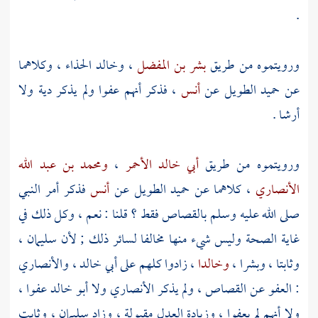
.
ورويتموه من طريق
بشر بن المفضل
،
وخالد الحذاء
، وكلاهما
عن
حميد الطويل
عن
أنس
، فذكر أنهم عفوا ولم يذكر دية ولا
أرشا .
ورويتموه من طريق
أبي خالد الأحمر
،
ومحمد بن عبد الله
الأنصاري
، كلاهما عن
حميد الطويل
عن
أنس
فذكر أمر النبي
صلى الله عليه وسلم بالقصاص فقط ؟ قلنا : نعم ، وكل ذلك في
غاية الصحة وليس شيء منها مخالفا لسائر ذلك ; لأن
سليمان
،
وثابتا
،
وبشرا
،
وخالدا
، زادوا كلهم على
أبي خالد
،
والأنصاري
: العفو عن القصاص ، ولم يذكر
الأنصاري
ولا
أبو خالد
عفوا ،
ولا أنهم لم يعفوا ، وزيادة العدل مقبولة ، وزاد
سليمان
،
وثابت