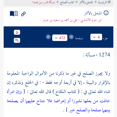
الرئيسية
المحلى بالآثار
كتاب الصلح
مسألة كسر سن عمدا
تراجم الأعلام
المحلى بالآثار
ابن حزم الأندلسي - علي بن أحمد بن سعيد بن حزم
جزء
صفحة
6
472
1274 - مسألة :
ولا يجوز الصلح في غير ما ذكرنا من الأموال الواجبة المعلومة
بالإقرار والبينة ، إلا في أربعة أوجه فقط - : في الخلع ونذكره إن
شاء الله تعالى في : ( كتاب النكاح ) قال الله تعالى : {
وإن امرأة
خافت من بعلها نشوزا أو إعراضا فلا جناح عليهما أن يصلحا
بينهما صلحا والصلح خير
} .