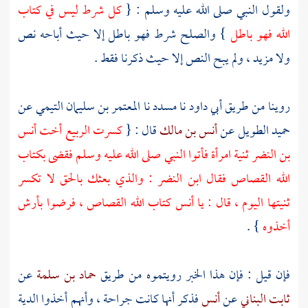
ولقول النبي صلى الله عليه وسلم : {
كل شرط ليس في كتاب
الله فهو باطل
} والصلح شرط فهو باطل إلا حيث أباحه نص
ولا مزيد ، ولم يبح النص إلا حيث ذكرنا فقط .
روينا من طريق
أبي داود
نا
مسدد
نا
المعتمر بن سليمان التيمي
عن
حميد الطويل
عن
أنس بن مالك
قال : {
كسرت
الربيع أخت أنس
بن النضر
ثنية امرأة فأتوا النبي صلى الله عليه وسلم فقضى بكتاب
الله القصاص فقال
ابن النضر
: والذي بعثك بالحق لا تكسر
ثنيتها اليوم ، قال : يا
أنس
كتاب الله القصاص ، فرضوا بأرش
أخذوه
} .
فإن قيل : فإن هذا الخبر رويتموه من طريق
حماد بن سلمة
عن
ثابت البناني
عن
أنس
فذكر أنها كانت جراحة ، وأنهم أخذوا الدية