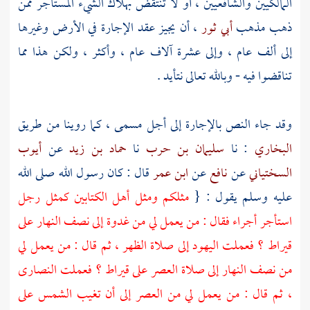
المالكيين والشافعيين ، أو لا تنتقض بهلاك الشيء المستأجر ممن
ذهب مذهب
أبي ثور
، أن يجيز عقد الإجارة في الأرض وغيرها
إلى ألف عام ، وإلى عشرة آلاف عام ، وأكثر ، ولكن هذا مما
تناقضوا فيه - وبالله تعالى نتأيد .
وقد جاء النص بالإجارة إلى أجل مسمى ، كما روينا من طريق
البخاري
: نا
سليمان بن حرب
نا
حماد بن زيد
عن
أيوب
السختياني
عن
نافع
عن
ابن عمر
قال : كان رسول الله صلى الله
عليه وسلم يقول : {
مثلكم ومثل أهل الكتابين كمثل رجل
استأجر أجراء فقال : من يعمل لي من غدوة إلى نصف النهار على
قيراط ؟ فعملت
اليهود
إلى صلاة الظهر ، ثم قال : من يعمل لي
من نصف النهار إلى صلاة العصر على قيراط ؟ فعملت
النصارى
، ثم قال : من يعمل لي من العصر إلى أن تغيب الشمس على