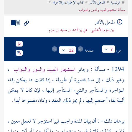
الرئيسية
المحلى بالآثار
كتاب الإجارات والأجراء
تراجم الأعلام
مسألة استئجار العبيد والدور والدواب
المحلى بالآثار
ابن حزم الأندلسي - علي بن أحمد بن سعيد بن حزم
جزء
صفحة
7
12
1294 - مسألة : وجائز
استئجار العبيد والدور والدواب
،
وغير ذلك ، إلى مدة قصيرة أو طويلة ، إذا كانت مما يمكن بقاء
المؤاجرة والمستأجر والشيء المستأجر إليها ، فإن كان لا يمكن
ألبتة بقاء أحدهم إليها ، لم يجز ذلك العقد ، وكان مفسوخا أبدا .
برهان ذلك - : أن بيان المدة واجب فيما استؤجر لا لعمل معين ،
فإذ هو كذلك فلا فرق بين مدة ما وبين ما أقل منها أو أكثر منها ;