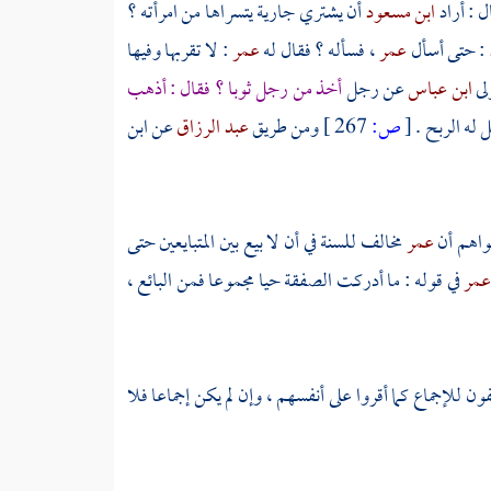
ل : أراد
ابن مسعود
أن يشتري جارية يتسراها من امرأته ؟
: حتى أسأل
عمر
، فسأله ؟ فقال له
عمر
: لا تقربها وفيها
لى
ابن عباس
عن رجل
أخذ من رجل ثوبا ؟ فقال : أذهب
ل له الربح .
[
ص:
267 ]
ومن طريق
عبد الرزاق
عن
ابن
واهم أن
عمر
مخالف للسنة في أن لا بيع بين المتبايعين حتى
عمر
في قوله : ما أدركت الصفقة حيا مجموعا فمن البائع ،
ن للإجماع كما أقروا على أنفسهم ، وإن لم يكن إجماعا فلا