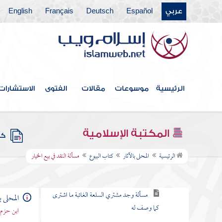
عربي
Español
Deutsch
Français
English
كتاب الإقرار
كتاب اللقطة والضالة والآبق
كتاب اللقيط
كتاب الوديعة
الرئيسية
موسوعات
مقالات
الفتوى
الاستشارات
كتاب الحجر
كتاب الإكراه
المكتبة الإسلامية
كتب
كتاب البيوع
الرئيسية
المحلى بالآثار
كتاب البيوع
مسألة النقد في بيع الخيار
مسألة البيع قسمان
مسألة وجد مشتري السلعة الغائبة ما اشترى
المحلى ب
كما وصف له
ابن حزم 