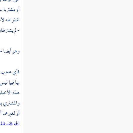
أو مشتريا س
مسألة تلقي الجلب
اشتراطه لأح
مسألة لا يتولى البيع ساكن مصر أو قرية
- لم يشترطاه 
مسألة بيع كل ما ظهر من أصناف ثمار الحائط
وهو أيضا خي
مسألة بيع فراخ الحمام في البرج مدة مسماة
كسنة
فأي عجب يفو
مسألة بيع الصغار من جميع الحيوان حين تولد
بها فيما ليس
مسألة بيع شيء من ثمر النخل من البلح
هذه الأخبار 
وغيره بعضه ببعض
والمشتري بغ
مسألة ابتاع رطبا للأكل ثم مات وكانت نيته
أو لغيرهما 
عند الشراء للكل
الله فقد ظل
مسألة حكم العرايا في شيء من الثمار