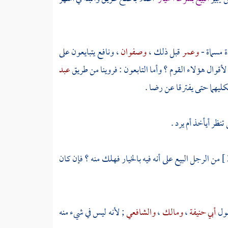
ة مسماة -
وعمر
قبل ذلك ،
وصفوان
،
ونافع
يتبايعون على
لأقوال هؤلاء القوم ؟ وأما التابعون : فروينا من طريق
عبد
كليهما حتى يفترقا عن رضا .
نظر أيأخذ أم يرد .
من الرجل البيع على أنه فيه بالخيار فهلك منه ؟ فإن كان
قول
أبي حنيفة
،
ومالك
،
والشافعي
; لأنه ليس في شيء منه