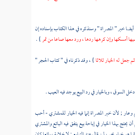
أيضا خبر " المصراة " وسنذكره في هذا الكتاب بإسناده إن
ضيها أمسكها وإن كرهها ردها ، ورد معها صاعا من تمر
} .
 ثم جعل له الخيار ثلاثا
} ، وقد ذكرناه في " كتاب الحجر "
دخل السوق ، وبالخيار في رد البيع يوجد فيه العيب .
 وعار ; لأن خبر المصراة إنما فيه الخيار للمشتري - أحب
يحتج بهذا الخيار في إباحة بيع يتفق فيه البائع والمشتري
ما هو خيار يجب لمن قال عند التبايع : لا خلابة ، بائعا كان