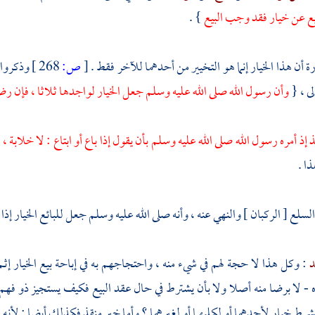
يع عن خيار فقد وجب البيع
} .
ن هذا الخيار إنما هو التخيير من أحدهما للآخر فقط .
[
ص:
268 ]
وذكروا 
لى ، {
وأن رسول الله صلى الله عليه وسلم جعل الخيار لواجدها ثلاثا ، فإن ر
ذ
إذ أمره رسول الله صلى الله عليه وسلم بأن يقول إذا باع أو ابتاع : لا خلابة ،
ذا .
سلع [ الركبان ] والنهي عنه ، وأنه صلى الله عليه وسلم جعل للبائع الخيار إذا 
د
: وكل هذا لا حجة لهم في شيء منه ، واحتجاجهم به في إباحة بيع الخيار إثم
ره - لا برضا منه أصلا ولا بأن يشترط في حال عقد البيع فكيف يستجيز ذو فهم أن 
شرط خيار لأحدهما أو لكليهما أو لغيرهما ؟ وأما خبر
منقذ
فكذلك أيضا ; لأنه إن