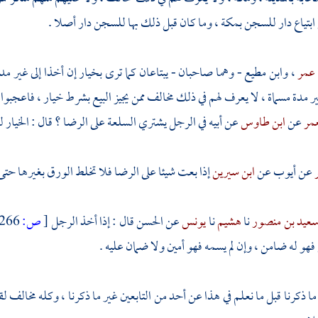
ابتياع دار للسجن
بمكة
، وما كان قبل ذلك بها للسجن دار أصلا .
 عمر
،
وابن مطيع
- وهما صاحبان - يبتاعان كما ترى بخيار إن أخذا إلى غير مد
ر مدة مسماة ، لا يعرف لهم في ذلك مخالف ممن يجيز البيع بشرط خيار ، فاعجبوا 
مر
عن
ابن طاوس
عن أبيه في الرجل يشتري السلعة على الرضا ؟ قال : الخيار ل
عن
أيوب
عن
ابن سيرين
إذا بعت شيئا على الرضا فلا تخلط الورق بغيرها حتى ت
عيد بن منصور
نا
هشيم
نا
يونس
عن
الحسن
قال : إذا أخذ الرجل
[
ص:
266 ]
هو له ضامن ، وإن لم يسمه فهو أمين ولا ضمان عليه .
ما ذكرنا قبل ما نعلم في هذا عن أحد من التابعين غير ما ذكرنا ، وكله مخالف ل