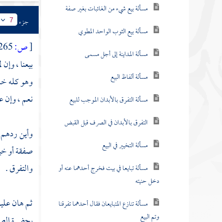
مسألة بيع شيء من الغائبات بغير صفة
جزء
7
مسألة بيع الثوب الواحد المطوي
[
ص:
265 ]
مسألة المداينة إلى أجل مسمى
بيعنا ، وإن 
مسألة ألفاظ البيع
وهو كله خ
نعم ، وإن ع
مسألة التفرق بالأبدان الموجب للبيع
التفرق بالأبدان في الصرف قبل القبض
وأين ردهم ال
مسألة التخيير في البيع
صفقة أو خي
والتفرق .
مسألة تبايعا في بيت فخرج أحدهما عنه أو
دخل حنيته
ثم هان علي
مسألة تنازع المتبايعان فقال أحدهما تفرقنا
وتم البيع
بحضرة الص