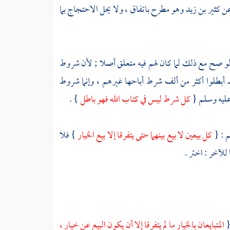
عن
كثير بن زيد
وهو مطرح باتفاق ، ولا يحل الاحتجاج بما
و صح مع ذلك لما كان لهم فيه متعلق أصلا ; لأن شروط
 أبطلوا أكثر من ألف شرط أباحها غيرهم ، وإنما شروط
 عليه وسلم {
كل شرط ليس في كتاب الله فهو باطل
} .
م : {
كل بيعين لا بيع بينهما حتى يتفرقا إلا بيع الخيار
} فلا
للآخر : اختر .
{
المتبايعان بالخيار ما لم يتفرقا إلا أن يكون البيع عن خيار ،