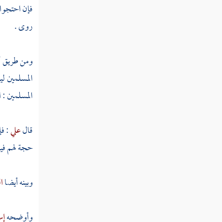
فإن احتجوا ف
مسألة ابتاع عبدا أو أمة لهما مال
روى .
مسألة باع نخلا قد أبرت
مسألة باع أصول نخل وفيها ثمرة قد أبرت
ومن طريق 
المسلمين ل
مسألة باع نخلة أو نخلتين وفيها ثمر قد أبر
المسلمين : 
مسألة بيع سلعة على أن يوفيه الثمن في مكان
مسمى
قال
علي
: ف
مسألة بيع جارية بشرط أن توضع على يدي
حجة لهم فيه
عدل حتى تحيض
مسألة بيع عبد أو أمة على أن يعطيهما البائع
وبينه أيضا
ا
كسوة
مسألة بيع سلعة بثمن يحده له صاحبها
وأوضحه
إس