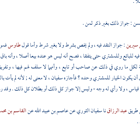
ا .
سن
: جواز ذلك بغير ذكر ثمن .
 سيرين
: جواز النقد فيه ، ولم يخص بشرط ولا بغير شرط وأما قول
طاوس
فموا
فيه للبائع وللمشتري حتى يتفقا ، فصح أنه ليس هو عنده بيعا أصلا ، وأنه باق 
ة لكل ما روي في ذلك عن صاحب أو تابع ، وأنهما لا سلف لهم فيها ، وتفري
ين أن يكون الخيار للمشتري وحده ؟ فأجازه
سفيان
، لا معنى له ; لأنه لم يأت ب
 قياس ، ولا رأي له وجه - وليس إلا جواز كل ذلك أو بطلان كل ذلك . وقد ر
ن طريق
عبد الرزاق
نا
سفيان الثوري
عن
عاصم بن عبيد الله
عن
القاسم بن محمد
.