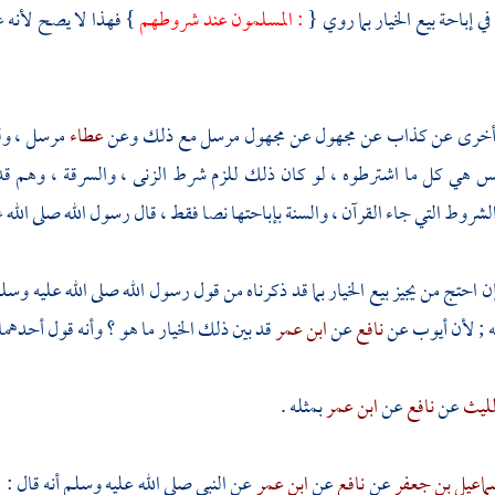
ي إباحة بيع الخيار بما روي {
: المسلمون عند شروطهم
} فهذا لا يصح لأنه 
أخرى عن كذاب عن مجهول عن مجهول مرسل مع ذلك وعن
عطاء
مرسل ، ول
يس هي كل ما اشترطوه ، لو كان ذلك للزم شرط الزنى ، والسرقة ، وهم قد
الشروط التي جاء القرآن ، والسنة بإباحتها نصا فقط ، قال رسول الله صلى الله
إن احتج من يجيز بيع الخيار بما قد ذكرناه من قول رسول الله صلى الله عليه وسل
 ; لأن
أيوب
عن
نافع
عن
ابن عمر
قد بين ذلك الخيار ما هو ؟ وأنه قول أحدهما 
لليث
عن
نافع
عن
ابن عمر
بمثله .
ماعيل بن جعفر
عن
نافع
عن
ابن عمر
عن النبي صلى الله عليه وسلم أنه قال : 