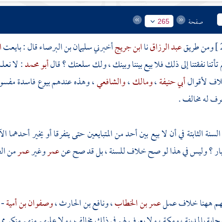
صفحة
265
ومن طريق
عبد الرزاق
نا
ابن جريج
أخبرني
سليمان بن البرصاء
قال : بايعت
ا
لم تأتنا نفقتنا إلى ذلك فلا بيع بيننا وبينك ، ولك سلعتك ؟ قال
أبو محمد
: لا نعل
لاف لأقوال
أبي حنيفة
،
ومالك
،
والشافعي
، وهذه عندهم بيوع فاسدة مفسوخ
رف له مخالف .
سنة الثابتة في أن لا بيع بين أحد من المتبايعين حتى يتفرقا أو يخير أحدهما ا
ار ؟ وليس في هذا لو صح خلاف للسنة ، بل قد صح عن
عمر
وغير
عمر
من الص
هم ههنا خلاف عمل
عمر بن الخطاب
،
ونافع بن الحارث
،
وصفوان بن أمية
- 
حابة
بالمدينة
،
ومكة
، ولا يعرف لهم في ذلك مخالف ، ولا عليهم منهم منكر ممن