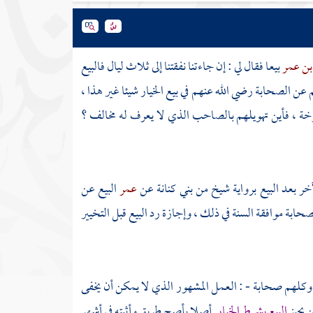
بن عمر
بيعا فقال لي : إن جاءتنا نفقتنا إلى ثلاث ليال فالبيع
م عن الصحابة رضي الله عنهم في بيع الخيار شيئا غير هذا ،
ة ، فأين تهويلهم بالصاحب الذي لا يعرف له مخالف ؟
لآخر بعد البيع برواية شيخ من
بني كنانة
عن
عمر
البيع عن
حابة موافقة السنة في ذلك ، وإجازة رد البيع قبل التخيير
وكلهم صحابة - : العمل المشهور الذي لا يمكن أن يخفى
 يجيز
البيع بشرط الخيار
أصلا بأصح طريق وأثبته في أشهر