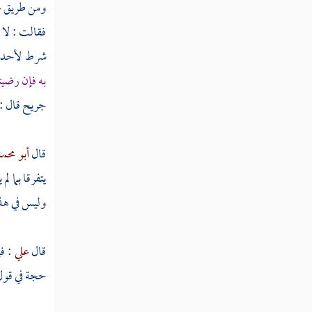
مسألة بيع الأمة وبيان أنها حامل من غير
ومن طريق
ع
سيدها
فقالت : لا 
مسألة بيع السيف دون غمده
شرط لأحد 
به فإن رضيت
مسألة بيع حلقة الخاتم دون الفص
جريح
قال :
مسألة باع شيئا فقال المشتري لا أدفع الثمن
حتى أقبض ما ابتعت
قال
أبو محم
مسألة أبى المشتري أن يدفع الثمن إلا بعد
يتفرقا بما 
القبض
وليس في هذا
مسألة قال حين يبيع أو يبتاع لا خلابة
مسألة كل شرط وقع في بيع منهما أو من
قال
علي
: ف
أحدهما برضا الآخر
حجة في قول 
مسألة باع بيعا فاسدا