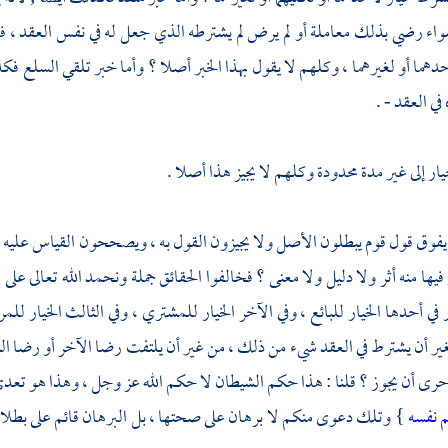
واء رضي بذلك معاملة أو لم يرض لم يشترطه الذي جعل له في نفس العقد ، فأ
دهما أو لغيرهما ، وكلهم لا يقول بهذا الخبر أصلا ؟ وأما خبر تلقي السلع فك
في العقد - .
ار إلى غير مدة محدودة وكلهم لا يجيز هذا أصلا .
ق قول قوم يبطلون الأصل ولا يجيزون القول به ، ويصححون القياس عليه في م
 فيها منه أثر ولا دليل ولا معنى ؟ فخالفوا الحقائق جملة ونحمد الله تعالى على 
في أحدها الخيار للبائع ، وفي الآخر الخيار للمشتري ، وفي الثالث الخيار للمرء
ير أن يشترط في العقد شيء من ذلك ، من غير أن يلتفت رضا الآخر أو رضا البائع
أحرى أن يجوز ؟ قلنا : هذا حكم الشيطان لا حكم الله عز وجل ، وهذا هو تعدي ح
م نفسه
} وتلك دعوى منكم لا برهان على صحتها ، بل البرهان قائم على بطلانه