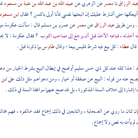
بد الرزاق
نا
معمر
عن
الزهري
عن
عبيد الله بن عبد الله بن عتبة بن مسعود
قا
أبيعكها حتى أشترط عليك إن اتبعتها نفسي فأنا أولى بالثمن ؟ فقال
ابن مسعود
. ومن طريق
عبد الرزاق
عن
معمر
عن
عمرو بن مسلم
قال : سألت
عكرمة
مو
ه أخذته ، فباعه الآخذ قبل أن يرجع إلى صاحب الثوب
؟ فقال
عكرمة
: لا يح
 قال
عطاء
: كل بيع فيه شرط فليس بيعا - وقال
طاوس
بما ذكرنا قبل .
د
: هذا كله عند كل ذي حس سليم أوضح في إبطال البيع بشرط الخيار من دع
لم يصح عنه من قوله : البيع عن صفقة أو خيار ، ومن دعواهم مثل ذلك على
ابن 
 إشارة إلى خلاف السنة المذكورة ، بل قد صح عنهما موافقة السنة في ذلك .
إن كان ما روي عن الصحابة ، والتابعين في ذلك إجماع فقد خالفوه ، فهم مخالفو
لم يأت به نص ولا إجماع .