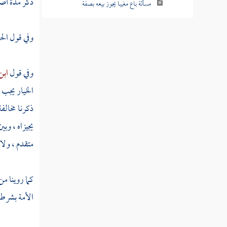
ذكر مدة أصل
مسألة باع مغيبا يجوز بيعه بصفة
مسألة باع صوفا أو وبرا أو شعرا على الحيوان
وفي قول
الح
مسألة بيع تراب الصاغة
وفي قول
ابن
مسألة حكم بيع ما نخله الغبارون من التراب
الخيار يجب 
مسألة حكم بيع تراب المعادن
ذكرنا مخالف
مسألة حكم بيع القصيل قبل أن يسنبل
يجيزاه ، وب
متقدم ، ولا
مسألة حكم بيع القصيل قبل أن يسنبل على
القطع
كما روينا م
مسألة بيع ما ظهر من المقاثي
الأمة بشرط 
مسألة باعه المقثأة بأصولها والموز بأصوله