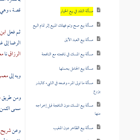
قصة ، وهي 
مسألة النقد في بيع الخيار
مسألة بيع صح وتم فهلك المبيع إثر تمام البيع
ثم فعل
ابن
مسألة بيع العبد الآبق
الرضا إلى غي
الرزاق
نا
مع
مسألة بيع المسك في نافجته مع النافجة
مسألة بيع الحامل بحملها
وبه إلى
معمر
مسألة ما تولى المرء وضعه في الشيء كالبذر
يزرع
ومن طريق
س
مسألة بيع المسك دون النافجة قبل إخراجه
سمى الثمن ف
منها
مسألة بيع الظاهر دون المغيب
وعن
شريح