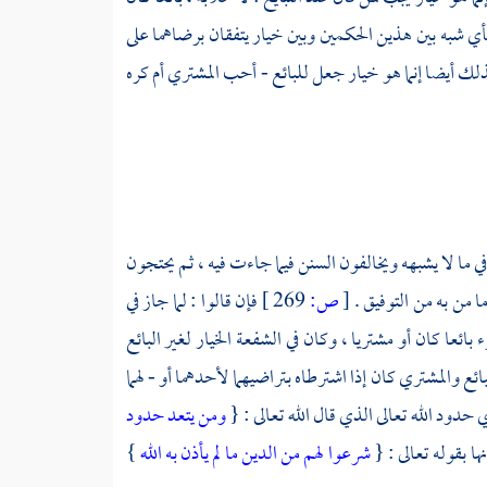
ي شبه بين هذين الحكمين وبين خيار يتفقان برضاهما على
ذلك أيضا إنما هو خيار جعل للبائع - أحب المشتري أم كره
ا لا يشبهه ويخالفون السنن فيما جاءت فيه ، ثم يحتجون
ما من به من التوفيق .
[
ص:
269 ]
فإن قالوا : لما جاز في
 بائعا كان أو مشتريا ، وكان في الشفعة الخيار لغير البائع
 والمشتري كان إذا اشترطاه بتراضيهما لأحدهما أو - لهما
دود الله تعالى الذي قال الله تعالى : {
ومن يتعد حدود
ا بقوله تعالى : {
شرعوا لهم من الدين ما لم يأذن به الله
}