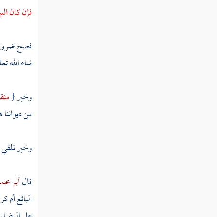
مسألة بيع شيء غير معين من جملة مجتمعة
فإن كان الب
مسألة بيع المرء جملة مجموعة
فصح ضرورة أ
مسألة بيع مال غيره بغير إذن صاحب المال
شاء الله تعا
له في بيعه
مسألة بيع شيء لا يدري بائعه ما هو
وخبر {
منق
مسألة بيع شيء بأكثر مما يساوي
من ديواننا ه
مسألة غبن في بيع اشترط فيه السلامة
وخبر تلقي ال
مسألة البيع بثمن مجهول
مسألة لا يسوم على سوم آخر ولا يبيع على
قال
أبو محم
بيعه
البائع أم ك
مسألة بيع النجش
على الرضا ب