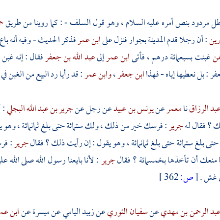
ل مردود بنص أمره عليه السلام ، وهو قول السلف - : كما روينا من طريق
حم
رين
: أن رجلا قدم
المدينة
بجوار فنزل على
ابن عمر
فذكر الحديث - وفيه أنه با
حمن
غبنت بسبعمائة درهم ، فأتى
ابن عمر
إلى
عبد الله بن جعفر
فقال : إنه غبن ب
عفر
: بل نعطيها إياه - فهذا
ابن جعفر
،
وابن عمر
: قد رأيا رد البيع من الغبن في 
بد الرزاق
نا
معمر
عن
يونس بن عبيد
عن رجل عن
جرير بن عبد الله البجلي
: 
ك ؟ فقال له
جرير
: فرسك خير من ذلك ، ولك ستمائة حتى بلغ ثمانمائة ، وهو 
حتى بلغ ستمائة حتى بلغ ثمانمائة ، وهو يقول : إن رأيت ذلك ؟ فقال
جرير
: فر
ا منعك أن تأخذها بخمسمائة ؟ فقال
جرير
: لأنا بايعنا رسول الله صلى الله 
 غش .
[
ص:
362 ]
بد الرحمن بن مهدي
عن
سفيان الثوري
عن
زبيد اليامي
عن
ميسرة
عن
ابن عم