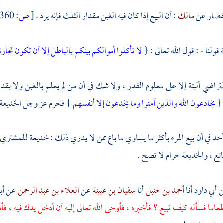
لقصار
عن
مالك
: أن البيع إذا كان فيه الغبن مقدار الثلث فإنه يرد .
[
ص:
360 ]
لنا - : قول الله تعالى : {
لا تأكلوا أموالكم بينكم بالباطل إلا أن تكون تج
تراضي ألبتة إلا على معلوم القدر ، ولا شك في أن من لم يعلم بالغبن ولا بق
 {
يخادعون الله والذين آمنوا وما يخدعون إلا أنفسهم
} فحرم عز وجل الخديعة 
حد في أن بيع المرء بأكثر ما يساوي ما باع ممن لا يدري ذلك : خديعة للمشتري ،
ائع ، والخديعة حرام لا تصح .
ن
أبي داود
أنا
أحمد بن حنبل
أنا
سفيان بن عيينة
عن
العلاء بن عبد الرحمن
عن أب
عاما فسأله كيف تبيع ؟ فأخبره ، فأوحى الله تعالى إليه أن أدخل يدك فيه ، فأ