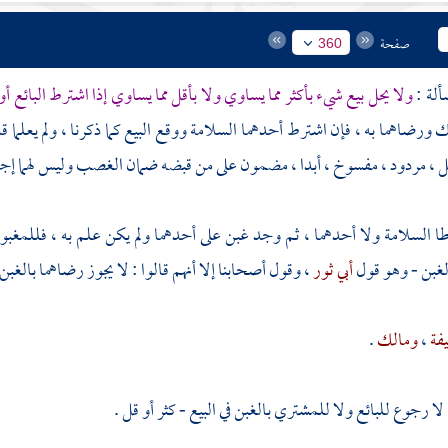
صفحة
360
ولا يحل بيع شيء بأكثر مما يساوي ولا بأقل مما يساوي إذا اشترط البائع أ
 ورضاهما به ، فإن اشترط أحدهما السلامة ووقع البيع كما ذكرنا ، ولم يعلما قدر
ل ، مردود ، مفسوخ ، أبدا ، مضمون على من قبضه ضمان الغصب وليس لهما إجازت
طا السلامة ولا أحدهما ، ثم وجد غبن على أحدهما ولم يكن علم به ، فللمغبون 
الغبن - وهو قول
أبي ثور
، وقول أصحابنا إلا أنهم قالوا : لا يجوز رضاهما بالغبن
يفة
،
ومالك
.
 لا رجوع للبائع ولا للمشتري بالغبن في البيع - كثر أو قل .