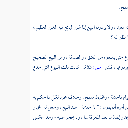
سمج .
نا ، ولا يردون البيع إذا غبن البائع فيه الغبن العظيم ،
 نظير له ؟
وع حتى يمنعوه من العتق ، والصدقة ، ومن البيع الصحيح
ردونها ، فلئن
[
ص:
363 ]
كانت تلك البيوع التي خدع
لطوام فاحشة ، وتخليط سمج ، وخلاف مجرد لكل ما حكم به
 أمره أن يقول : " لا خلابة " عند البيع ، وجعل له الخيار
يختار إنفاذها بعد المعرفة بها ، ولم يحجر عليه - وهذا عكس