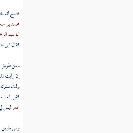
مسألة بيع الأمة وبيان أنها حامل من غير
سيدها
فصح أنه باط
مسألة بيع السيف دون غمده
محمد بن سي
أبا عبد الر
مسألة بيع حلقة الخاتم دون الفص
فقال
ابن ج
مسألة باع شيئا فقال المشتري لا أدفع الثمن
حتى أقبض ما ابتعت
ومن طريق
ع
مسألة أبى المشتري أن يدفع الثمن إلا بعد
إن رأيت ذل
القبض
ولك ستمائة 
مسألة قال حين يبيع أو يبتاع لا خلابة
فقيل له : م
مسألة كل شرط وقع في بيع منهما أو من
عمر
ليس لي
أحدهما برضا الآخر
مسألة باع بيعا فاسدا
ومن طريق
ع