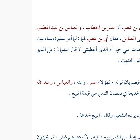
ي بن كعب
أن
عمر بن الخطاب
،
والعباس بن عبد المطلب
بى
العباس
، فقال
أبي بن كعب
لهما : لما أمر
سليمان
ببناء
بيت
أخذت مني خير أم الذي أعطيتني ؟ قال
سليمان
: بل الذي
كر الحديث .
فيصوبان قوله - فهؤلاء
عمر
، وابنه ،
والعباس
،
وعبد الله
خديعة في نقصان الثمن عن قيمة المبيع .
لم يرده
الشعبي
وقال : البيع خدعة .
 يحط من الثمن يوجد فيه ; لأنه عندهم غش ، ثم يجيزون