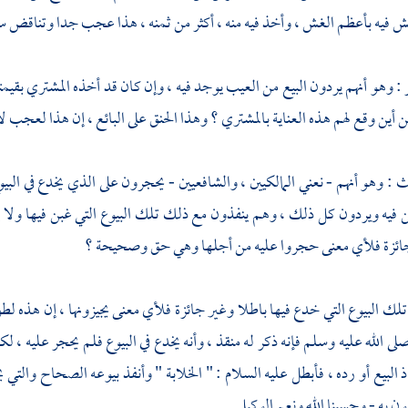
ش فيه بأعظم الغش ، وأخذ فيه منه ، أكثر من ثمنه ، هذا عجب جدا وتناقض 
وهو أنهم يردون البيع من العيب يوجد فيه ، وإن كان قد أخذه المشتري بقيمته معي
 أين وقع لهم هذه العناية بالمشتري ؟ وهذا الحنق على البائع ، إن هذا لعجب لا
 وهو أنهم - نعني المالكيين ، والشافعيين - يحجرون على الذي يخدع في البي
 فيه ويردون كل ذلك ، وهم ينفذون مع ذلك تلك البيوع التي غبن فيها ولا ي
جائزة فلأي معنى حجروا عليه من أجلها وهي حق وصحيحة ؟
لك البيوع التي خدع فيها باطلا وغير جائزة فلأي معنى يجيزونها ، إن هذه 
ى الله عليه وسلم فإنه ذكر له منقذ ، وأنه يخدع في البيوع فلم يحجر عليه ، لكن
اذ البيع أو رده ، فأبطل عليه السلام : " الخلابة " وأنفذ بيوعه الصحاح والتي 
ن به - وحسبنا الله ونعم الوكيل .