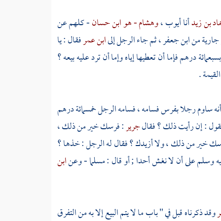
اد بن زيد
أنا
أيوب
،
وهشام - هو ابن حسان
- كلهم عن
ع جارية من
ابن جعفر
، ثم جاء الرجل إلى
ابن عمر
فقال : يا
سبعمائة درهم فإما أن تعطيها إياه وإما أن ترد عليه بيعه ؟
القيمة .
أنه ساوم رجلا بفرس فسامه ، فسامه الرجل خمسمائة درهم
يقول : إن رأيت ذلك ؟ فقال
جرير
: فرسك خير من ذلك ،
سك خير من ذلك ، ولا أزيدك ؟ فقال له الرجل : خذها ؟
عليه وسلم على أن لا نغش أحدا ; أو قال : مسلما - وعن
ابن
ر
وقد ذكرناه قبل في " باب ما لا يتم البيع إلا به من التفرق