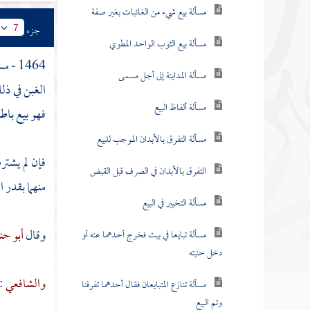
مسألة بيع شيء من الغائبات بغير صفة
جزء
7
مسألة بيع الثوب الواحد المطوي
1464 - مسألة :
مسألة المداينة إلى أجل مسمى
الغبن في ذلك
مسألة ألفاظ البيع
فهو بيع باط
مسألة التفرق بالأبدان الموجب للبيع
فإن لم يشتر
التفرق بالأبدان في الصرف قبل القبض
منهما بقدر 
مسألة التخيير في البيع
وقال
أبو حن
مسألة تبايعا في بيت فخرج أحدهما عنه أو
دخل حنيته
والشافعي
:
مسألة تنازع المتبايعان فقال أحدهما تفرقنا
وتم البيع