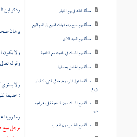
وذكر
ابن ا
مسألة النقد في بيع الخيار
مسألة بيع صح وتم فهلك المبيع إثر تمام البيع
برهان صحة قو
مسألة بيع العبد الآبق
ولا يكون ال
مسألة بيع المسك في نافجته مع النافجة
وقوله تعالى
مسألة بيع الحامل بحملها
مسألة ما تولى المرء وضعه في الشيء كالبذر
ولا يمتري أ
يزرع
: خديعة للب
مسألة بيع المسك دون النافجة قبل إخراجه
منها
وما روينا ع
مسألة بيع الظاهر دون المغيب
برجل يبيع ط