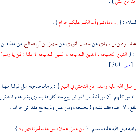
منا من غش
} .
لسلام : {
إن دماءكم وأموالكم عليكم حرام
} .
بد الرحمن بن مهدي
عن
سفيان الثوري
عن
سهيل بن أبي صالح
عن
عطاء بن ي
: {
الدين النصيحة ، الدين النصيحة ، الدين النصيحة ؟ قلنا : لمن يا رسول ا
}
[
ص:
361 ]
ي صلى الله عليه وسلم عن النجش في البيع
} : برهان صحيح على قولنا ههنا ; 
اس كلهم : أن من أخذ من آخر فيما يبيع منه أكثر مما يساوي بغير علم المشتري 
بائع ولا رضاه فقد غشه ولم ينصحه ، ومن غش ولم ينصح فقد أتى حراما .
لله صلى الله عليه وسلم : {
من عمل عملا ليس عليه أمرنا فهو رد
} .