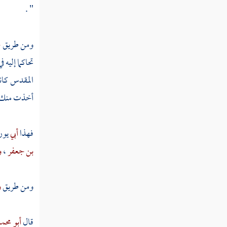
" .
مسألة ابتاع عبدا أو أمة لهما مال
مسألة باع نخلا قد أبرت
ومن طريق
س
مسألة باع أصول نخل وفيها ثمرة قد أبرت
تحاكما إليه 
المقدس
كان
مسألة باع نخلة أو نخلتين وفيها ثمر قد أبر
أخذت منك ؟ ق
مسألة بيع سلعة على أن يوفيه الثمن في مكان
مسمى
فهذا
أبي
يور
مسألة بيع جارية بشرط أن توضع على يدي
بن جعفر
،
و
عدل حتى تحيض
مسألة بيع عبد أو أمة على أن يعطيهما البائع
ومن طريق
و
كسوة
مسألة بيع سلعة بثمن يحده له صاحبها
قال
أبو محم