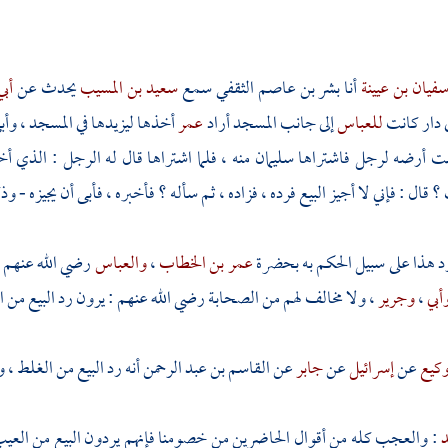
فيان بن عيينة
أنا
بشر بن عاصم الثقفي
سمع
سعيد بن المسيب
يحدث عن
أب
في دار كانت
للعباس
إلى جانب المسجد أراد
عمر
أخذها ليزيدها في المسجد ، وأ
ت أرضه لرجل فاشتراها
سليمان
منه ، فلما اشتراها قال له الرجل : الذي 
ال : فإني لا أجيز البيع فرده ، فزاده ، ثم سأله ؟ فأخبره ، فأبى أن يجيزه - وذ
د هذا على سبيل الحكم به بحضرة
عمر بن الخطاب
،
والعباس
رضي الله عنهم 
أبي
،
وجرير
، ولا مخالف لهم من الصحابة رضي الله عنهم : يرون رد البيع من ال
كيع
عن
إسرائيل
عن
جابر
عن
القاسم بن عبد الرحمن
أنه رد البيع من الغلط ، و
د
: والعجب كله من أقوال الحاضرين من خصومنا فإنهم يردون البيع من العيب