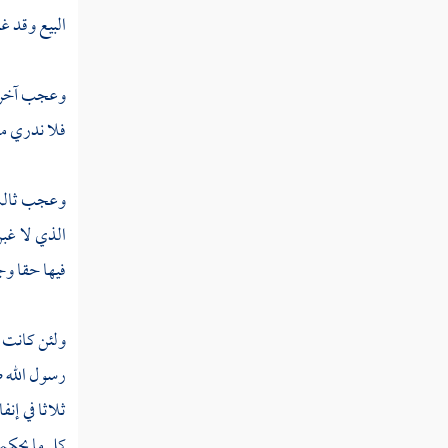
مسألة بيع شيء غير معين من جملة مجتمعة
البيع وقد غ
مسألة بيع المرء جملة مجموعة
وعجب آخر : 
مسألة بيع مال غيره بغير إذن صاحب المال
فلا ندري من
له في بيعه
مسألة بيع شيء لا يدري بائعه ما هو
وعجب ثالث :
مسألة بيع شيء بأكثر مما يساوي
الذي لا غبن
فيها حقا و
مسألة غبن في بيع اشترط فيه السلامة
مسألة البيع بثمن مجهول
ولئن كانت ت
مسألة لا يسوم على سوم آخر ولا يبيع على
رسول الله صل
بيعه
ثلاثا في إنف
مسألة بيع النجش
كل ما يحكمو