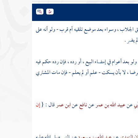
الجلاب ، وسواء بعد موضع تلقيه أم قرب - ولو أنه على
 يضر .
لو بعد أعوام في إمضاء البيع ، أو رده ، فإن رده حكم فيه
الرضا ، لا بأن يسكت - علم أو لم يعلم - فإن مات المشتري
بي
عن
عبيد الله بن عمر
عن
نافع
عن
ابن عمر
قال : {
إن
ان النهدي
عن
عبد الله بن مسعود
عن النبي صلى الله عليه