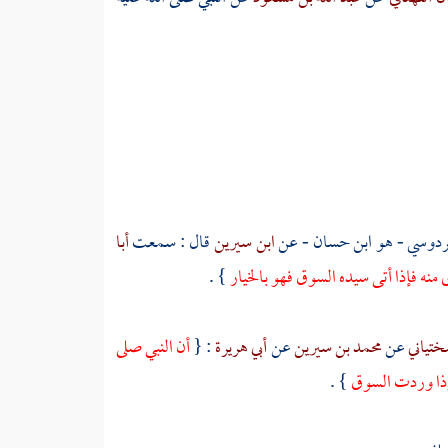
ردوسي - هو ابن حسان
- عن
ابن سيرين
قال : سمعت
أبا
منه فإذا أتى سيده السوق فهو بالخيار
} .
ختياني
عن
محمد بن سيرين
عن
أبي هريرة
: {
أن النبي صلى
 إذا وردت السوق
} .