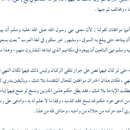
 ، ومخالف لموجبها .
نهما موافقان لقولنا ; لأن معنى نهي رسول الله صلى الله عليه وسلم أن يبي
 يبتاعه حتى يبلغ به السوق ، ومشهور غير منكور في لغة
العرب
" بعت بمعنى
يه وسلم نهى البائعين أن يبيعوه في مكانهم الذي ابتاعه المشترون منهم - وهذا 
نه حتى لو كان فيهما نص على جواز تلقي الركبان وليس ذلك فيهما لكان النهي نا
ي ، فكان هذان الخبران موافقين للحال المتقدمة بلا شك ، وباليقين يدري 
بطلت الإباحة بلا شك ، فقد بطل حكم هذين الخبرين ونسخ لو صح فيهما إباح
ومن ادعى عود حكم قد نسخ فقد كذب ، وقفا ما لا علم له به ، وادعى على رسول ا
ري أحد حرامه من حلاله من واجبه ، وحاش لله من هذا .