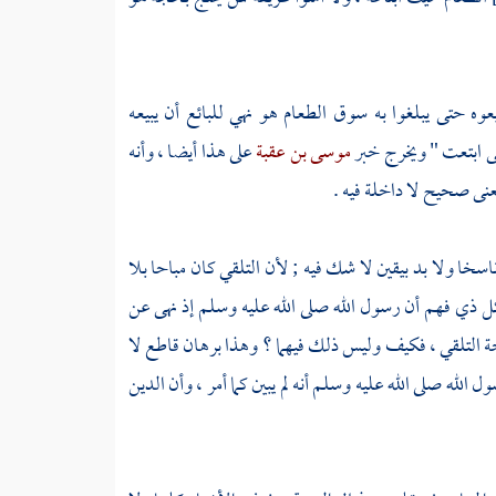
عوه حتى يبلغوا به سوق الطعام هو نهي للبائع أن يبيعه
 ابتعت " ويخرج خبر
موسى بن عقبة
على هذا أيضا ، وأنه
معنى صحيح لا داخلة فيه .
سخا ولا بد بيقين لا شك فيه ; لأن التلقي كان مباحا بلا
كل ذي فهم أن رسول الله صلى الله عليه وسلم إذ نهى عن
ة التلقي ، فكيف وليس ذلك فيهما ؟ وهذا برهان قاطع لا
لله صلى الله عليه وسلم أنه لم يبين كما أمر ، وأن الدين