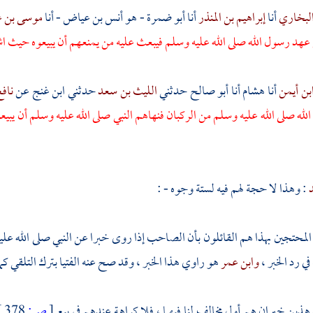
لبخاري
أنا
إبراهيم بن المنذر
أنا
أبو ضمرة - هو أنس بن عياض
- أنا
موسى بن ع
 عهد رسول الله صلى الله عليه وسلم فيبعث عليه من يمنعهم أن يبيعوه حيث ا
بن أيمن
أنا
هشام
أنا
أبو صالح
حدثني
الليث بن سعد
حدثني
ابن غنج
عن
ناف
له صلى الله عليه وسلم من الركبان فنهاهم النبي صلى الله عليه وسلم أن يبيعو
د
: وهذا لا حجة لهم فيه لستة وجوه - :
المحتجين بهذا هم القائلون بأن الصاحب إذا روى خبرا عن النبي صلى الله عليه 
ي رد الخبر ،
وابن عمر
هو راوي هذا الخبر ، وقد صح عنه الفتيا بترك التلقي كما
ن هذين خبران هم أول مخالف لنا فيهما ، فلا كراهة عندهم في بيع
[
ص:
378 ]