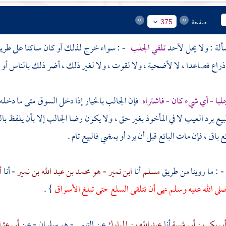
صفحة
375
تلقي الجلب
- : سواء خرج لذلك أو كان ساكنا على طريق 
راع فصاعدا ، لا لأضحية ، ولا لقوت ، ولا لغير ذلك ، أضر ذلك بالناس أو لم
لبا - أي شيء كان - فاشتراه
فإن الجالب بالخيار إذا دخل السوق متى ما دخله و
لبيع برد العيب لا في المأخوذ بغير حق ، ولا يكون رضا الجالب إلا بأن يلفظ ب
ئع باق ، فإن مات البائع قبل أن يرد أو يمضي فالبيع تام .
 : ما روينا من طريق
مسلم
أنا
ابن نمير - هو محمد بن عبد الله بن نمير
- أنا
أ
لى الله عليه وسلم نهى أن تتلقى السلع حتى تبلغ الأسواق
} .
بي بكر بن أبي شيبة
أنا
عبد الله بن المبارك
عن
التيمي - هو سليمان
- عن
أبي عثم