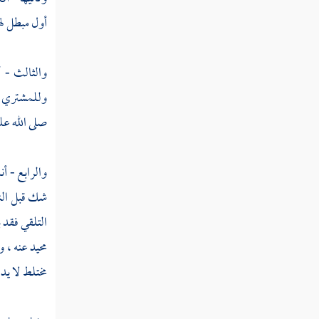
أول مبطل لها
مسألة تلقي الجلب
مسألة لا يتولى البيع ساكن مصر أو قرية
والثالث - أ
مسألة بيع كل ما ظهر من أصناف ثمار الحائط
وللمشتري أن
صلى الله عل
مسألة بيع فراخ الحمام في البرج مدة مسماة
كسنة
والرابع - أ
مسألة بيع الصغار من جميع الحيوان حين تولد
شك قبل النه
مسألة بيع شيء من ثمر النخل من البلح
التلقي فقد 
وغيره بعضه ببعض
محيد عنه ، 
مسألة ابتاع رطبا للأكل ثم مات وكانت نيته
مختلط لا يد
عند الشراء للكل
مسألة حكم العرايا في شيء من الثمار