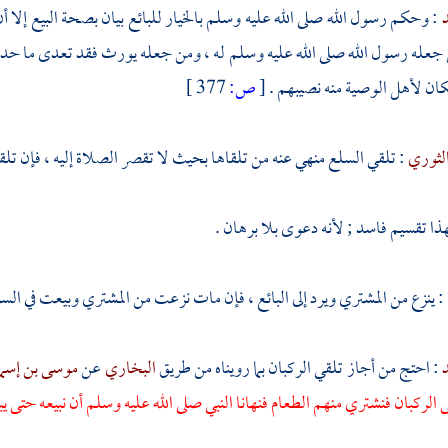
د
: وحكم رسول الله صلى الله عليه وسلم بالخيار للبائع بيان بصحة البيع إلا أن ل
ن جعله رسول الله صلى الله عليه وسلم له ، ومن جعله يورث فقد تعدى ما حد 
ان لأهل الوصية منه نصيبهم .
[
ص:
377 ]
الثوري
: تلقي السلع منهي عنه من تلقاها بحيث لا تقصر الصلاة إليه ، فإن ت
ذا تقسيم فاسد ; لأنه دعوى بلا برهان .
: ينزع من المشتري ويرد إلى البائع ، فإن مات نزعت من المشتري وبيعت في السوق
د
: احتج من أجاز تلقي الركبان بما رويناه من طريق
البخاري
عن
موسى بن إسم
ى الركبان فنشتري منهم الطعام فنهانا النبي صلى الله عليه وسلم أن نبيعه حتى 