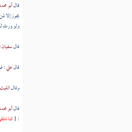
قال
أبو محم
مسألة ابتاع عبدا أو أمة لهما مال
يجوز إلا لم
مسألة باع نخلا قد أبرت
ولو ورث لك
مسألة باع أصول نخل وفيها ثمرة قد أبرت
قال
سفيان 
مسألة باع نخلة أو نخلتين وفيها ثمر قد أبر
مسألة بيع سلعة على أن يوفيه الثمن في مكان
قال
علي
: فه
مسمى
مسألة بيع جارية بشرط أن توضع على يدي
وقال
الليث
عدل حتى تحيض
مسألة بيع عبد أو أمة على أن يعطيهما البائع
قال
أبو محم
كسوة
: {
كنا نتلق
مسألة بيع سلعة بثمن يحده له صاحبها