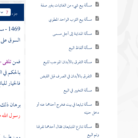
مسألة بيع شيء من الغائبات بغير صفة
جزء
7
مسألة بيع الثوب الواحد المطوي
1469 - مسألة : ولا يحل لأحد
مسألة المداينة إلى أجل مسمى
السوق على ذ
مسألة ألفاظ البيع
فمن
تلقى ج
مسألة التفرق بالأبدان الموجب للبيع
بالحكم في ا
التفرق بالأبدان في الصرف قبل القبض
فالخيار للبا
مسألة التخيير في البيع
برهان ذلك -
مسألة تبايعا في بيت فخرج أحدهما عنه أو
دخل حنيته
رسول الله ص
مسألة تنازع المتبايعان فقال أحدهما تفرقنا
وتم البيع
ومن طريق
أ