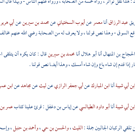
د
: هذا نقل تواتر ، رواه خمسة من الصحابة ، ورواه عنهم الناس - وبهذا قال ال
ريق
عبد الرزاق
أنا
معمر
عن
أيوب السختياني
عن
محمد بن سيرين
عن
أبي هرير
 وقع السوق - وهذا نص قولنا ، ولا يعرف له من الصحابة رضي الله عنهم مخالف 
لحجاج بن المنهال
أنا
أبو هلال
أنا
محمد بن سيرين
قال : كان يكره أن يتلقى 
ار إذا قدم إن شاء باع وإن شاء أمسك ، وهذا أيضا نص قولنا .
بن أبي شيبة
أنا
ابن المبارك
عن
أبي جعفر الرازي
عن
ليث
عن
مجاهد
عن
ابن عمر
بن أبي شيبة
أنا
أبو داود الطيالسي
عن
إياس بن دغفل
: قرئ علينا كتاب
عمر بن 
تلقي الركبان الجالبين جملة :
الليث
،
والحسن بن حي
،
وأحمد بن حنبل
،
وإسح