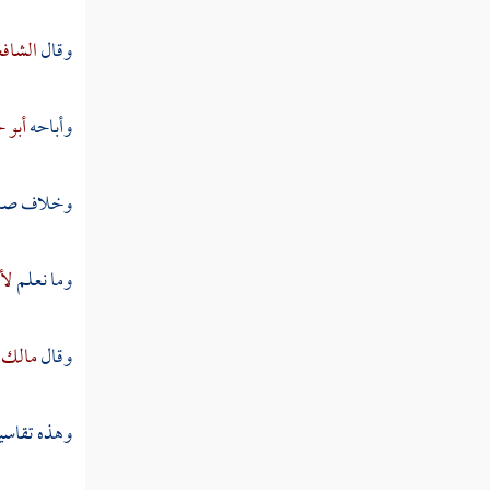
مسألة بيع الأمة وبيان أنها حامل من غير
سيدها
وقال
الشاف
مسألة بيع السيف دون غمده
وأباحه
أبو 
مسألة بيع حلقة الخاتم دون الفص
مسألة باع شيئا فقال المشتري لا أدفع الثمن
وخلاف صاحبي
حتى أقبض ما ابتعت
مسألة أبى المشتري أن يدفع الثمن إلا بعد
وما نعلم
لأ
القبض
مسألة قال حين يبيع أو يبتاع لا خلابة
وقال
مالك
مسألة كل شرط وقع في بيع منهما أو من
أحدهما برضا الآخر
وهذه تقاسيم
مسألة باع بيعا فاسدا