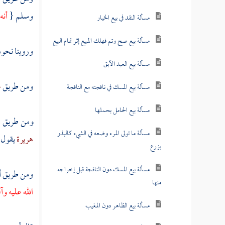
وسلم {
أنه
مسألة النقد في بيع الخيار
مسألة بيع صح وتم فهلك المبيع إثر تمام البيع
وروينا نحو
مسألة بيع العبد الآبق
ومن طريق
ع
مسألة بيع المسك في نافجته مع النافجة
مسألة بيع الحامل بحملها
ومن طريق
م
مسألة ما تولى المرء وضعه في الشيء كالبذر
هريرة
يقول 
يزرع
مسألة بيع المسك دون النافجة قبل إخراجه
ومن طريق
أ
منها
الله عليه و
مسألة بيع الظاهر دون المغيب