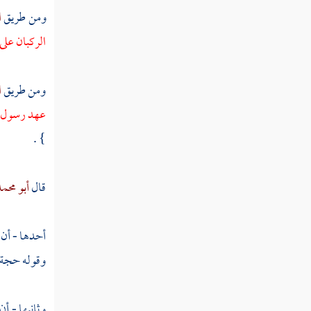
مسألة بيع شيء غير معين من جملة مجتمعة
ومن طريق
ا
الركبان على
مسألة بيع المرء جملة مجموعة
مسألة بيع مال غيره بغير إذن صاحب المال
ومن طريق
ا
له في بيعه
عهد رسول ال
مسألة بيع شيء لا يدري بائعه ما هو
} .
مسألة بيع شيء بأكثر مما يساوي
قال
أبو محم
مسألة غبن في بيع اشترط فيه السلامة
مسألة البيع بثمن مجهول
أحدها - أن 
مسألة لا يسوم على سوم آخر ولا يبيع على
وقوله حجة ف
بيعه
مسألة بيع النجش
وثانيها - أ