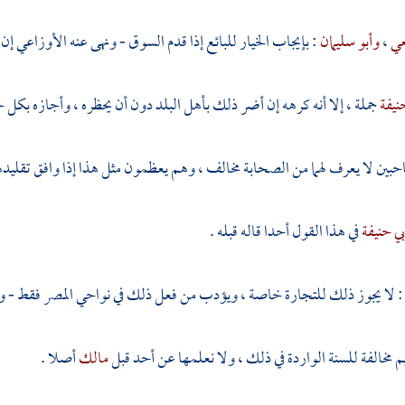
عي
،
وأبو سليمان
: بإيجاب الخيار للبائع إذا قدم السوق - ونهى عنه
الأوزاعي
إن 
حنيفة
جملة ، إلا أنه كرهه إن أضر ذلك بأهل البلد دون أن يحظره ، وأجازه بكل
ن لا يعرف لهما من الصحابة مخالف ، وهم يعظمون مثل هذا إذا وافق تقليده
بي حنيفة
في هذا القول أحدا قاله قبله .
: لا يجوز ذلك للتجارة خاصة ، ويؤدب من فعل ذلك في نواحي المصر فقط - ولا
 مخالفة للسنة الواردة في ذلك ، ولا نعلمها عن أحد قبل
مالك
أصلا .