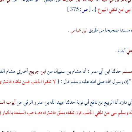
 نهى عن تلقي البيوع
} .
[
ص:
375 ]
ه مسندا صحيحا من طريق
ابن عباس
.
لي
أيضا .
سلم
حدثنا
ابن أبي عمر
: أنا
هشام بن سليمان
عن
ابن جريج
أخبرني
هشام الق
" إن رسول الله صلى الله عليه وسلم قال : {
لا تلقوا الجلب فمن تلقاه فاشترى 
بي داود
أنا
الربيع بن نافع أبي توبة
حدثنا
عبيد الله بن عمرو الرقي
عن
أيوب الس
آله وسلم نهى عن تلقي الجلب فإن تلقاه متلق فاشتراه فصاحب السلعة بالخيار