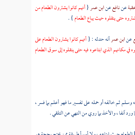
قبة
عن
نافع
عن
ابن عمر
{
أنهم كانوا يشترون الطعام من
شتروه حتى ينقلوه حيث يباع الطعام
} .
ع
عن
ابن عمر
أنه حدثه : {
أنهم كانوا يشترون الطعام على
ه في مكانهم الذي ابتاعوه فيه حتى ينقلوه إلى سوق الطعام
وسلم ثم خالفه أو حمله على تفسير ما فهو أعلم بما فسر ،
 ورد آنفا ، والأخذ بما روي من النهي عن التلقي .
الطعام حيث ابتاعه ، ولا أسوأ طريقة ممن يحتج بحجة هو