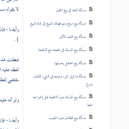
لا يقوله مس
مسألة النقد في بيع الخيار
مسألة بيع صح وتم فهلك المبيع إثر تمام البيع
وأيضا - فإن 
مسألة بيع العبد الآبق
} .
مسألة بيع المسك في نافجته مع النافجة
فبطلت هذه ا
مسألة بيع الحامل بحملها
لفظه عليه ا
مسألة ما تولى المرء وضعه في الشيء كالبذر
مقتضى لفظ ر
يزرع
مسألة بيع المسك دون النافجة قبل إخراجه
ولو أنه علي
منها
مسألة بيع الظاهر دون المغيب
وأيضا - فإن