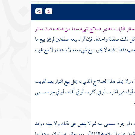
 وسائر الثمار ، فظهر صلاح شيء منها من صنف دون سائر
ل ذلك صفقة واحدة ، فإن أراد بيعه صفقتين لم يجز بيع ما
ب فقط : فإنه لا يجوز بيع شيء منه لا وحده ولا مع غيره
ولا يخلو هذا الصلاح الذي به يحل بيع الثمار بعد تحريمه
وله عن آخره ، أو في أكثره ، أو في أقله ، أو في جزء مسمى
ه ، أو جزءا مسمى منه ثم لا ينص على ذلك ولا يبينه ، وقد
ن عليه السلام مخالفا لأمر ربه تعالى له بالبيان ، وهذا ما