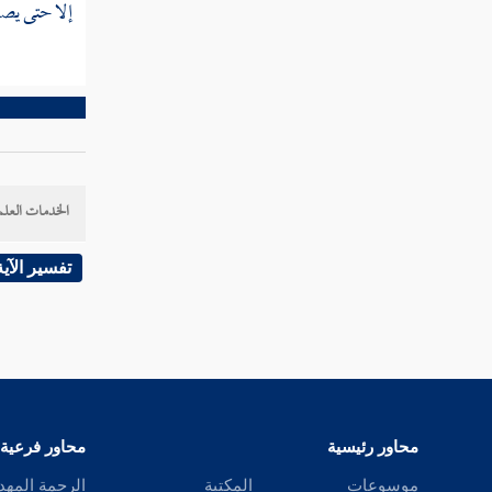
مسألة بيع الأمة وبيان أنها حامل من غير
إلا حتى يصير
سيدها
مسألة بيع السيف دون غمده
مسألة بيع حلقة الخاتم دون الفص
مسألة باع شيئا فقال المشتري لا أدفع الثمن
حتى أقبض ما ابتعت
الخدمات العلم
مسألة أبى المشتري أن يدفع الثمن إلا بعد
تفسير الآية
القبض
مسألة قال حين يبيع أو يبتاع لا خلابة
مسألة كل شرط وقع في بيع منهما أو من
أحدهما برضا الآخر
محاور رئيسية
محاور فرعية
مسألة باع بيعا فاسدا
موسوعات
المكتبة
الرحمة المهد