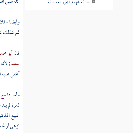
الله صلى ال
مسألة باع مغيبا يجوز بيعه بصفة
مسألة باع صوفا أو وبرا أو شعرا على الحيوان
وأيضا - فلا
مسألة بيع تراب الصاغة
ثم كذلك كل 
مسألة حكم بيع ما نخله الغبارون من التراب
قال
أبو محم
مسألة حكم بيع تراب المعادن
سعد
; لأنه
مسألة حكم بيع القصيل قبل أن يسنبل
أغفل عليه ال
مسألة حكم بيع القصيل قبل أن يسنبل على
القطع
وأما إذا
بيع 
ثمرة لم يبد
مسألة بيع ما ظهر من المقاثي
المبيع المذ
مسألة باعه المقثأة بأصولها والموز بأصوله
تزهى أو تحم