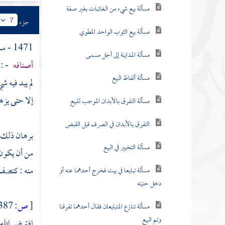
مسألة بيع شيء من الغائبات بغير صفة
جزء
7
مسألة بيع الثوب الواحد المطوي
1471 - مسألة : فإن كان
مسألة المداينة إلى أجل مسمى
أصنافه
- : 
مسألة ألفاظ البيع
لم يبد فيه 
إلا حتى يزهى
مسألة التفرق بالأبدان الموجب للبيع
التفرق بالأبدان في الصرف قبل القبض
برهان ذلك -
مسألة التخيير في البيع
من أن يكون ع
منه : كنصف 
مسألة تبايعا في بيت فخرج أحدهما عنه أو
دخل حنيته
[
ص:
387 ]
مسألة تنازع المتبايعان فقال أحدهما تفرقنا
وتم البيع
افترض الله ع