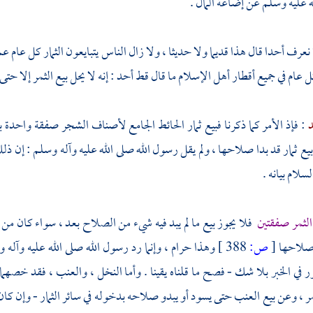
له عليه وسلم عن إضاعة المال .
 نعرف أحدا قال هذا قديما ولا حديثا ، ولا زال الناس يتبايعون الثمار كل عام ع
عام في جميع أقطار أهل الإسلام ما قال قط أحد : إنه لا يحل بيع الثمر إلا حتى
د
: فإذ الأمر كما ذكرنا فبيع ثمار الحائط الجامع لأصناف الشجر صفقة واحدة
 بيع ثمار قد بدا صلاحها ، ولم يقل رسول الله صلى الله عليه وآله وسلم : إن ذ
سلام بيانه .
الثمر صفقتين
فلا يجوز بيع ما لم يبد فيه شيء من الصلاح بعد ، سواء كان من
 صلاحها
[
ص:
388 ]
وهذا حرام ، وإنما رد رسول الله صلى الله عليه وآله 
كور في الخبر بلا شك - فصح ما قلناه يقينا . وأما النخل ، والعنب ، فقد خصه
ر ، وعن بيع العنب حتى يسود أو يبدو صلاحه بدخوله في سائر الثمار - وإن كان م