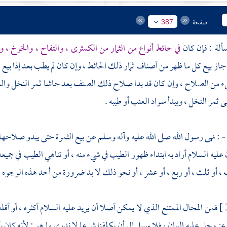
صفحة
387
في حائط أنواع من الثمار من الكمثرى ، والتفاح ، والخوخ ،
جاز بيع كل ما ظهر من أصناف ثمار ذلك الحائط ، وإن كان لم يطب بعد إذا بيع ك
شيء من الصلاح ، وإن كان قد بدا صلاح ذلك الصنف بعد حاشا ثمر النخل والعن
 ثمر النخل ، ويبدأ سواد العنب أو طيبه .
 : نهى رسول الله صلى الله عليه وآله وسلم عن بيع الثمرة حتى يبدو صلاحها ، 
ليه السلام أراد به ابتداء ظهور الطيب في شيء منه ، أو تناهي الطيب في جميعه أ
، أو ثلث ، أو ربع ، أو عشر ، أو نحو ذلك لا بد ضرورة من أحد هذه الوجوه .
فمن المحال الممتنع الذي لا يمكن أصلا أن يريد عليه السلام أكثره ، أو أقل
ز وجل عليه البيان ، فلا سبيل إلى أن يكلفنا شرعا لا ندري ما هو ; لأنه كان يكو