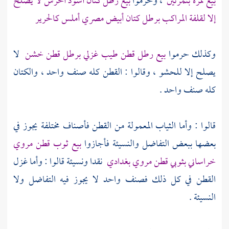
بيع تمرة بتمرتين
، وحرموا
بيع رطل كتان أسود أخرش لا يصلح
إلا لقلفة المراكب برطل كتان أبيض مصري أملس كالحرير
وكذلك حرموا
بيع رطل قطن طيب غزلي برطل قطن خشن
لا
يصلح إلا للحشو ، وقالوا : القطن كله صنف واحد ، والكتان
كله صنف واحد .
قالوا : وأما الثياب المعمولة من القطن فأصناف مختلفة يجوز في
بعضها ببعض التفاضل والنسيئة فأجازوا
بيع ثوب قطن مروي
خراساني بثوبي قطن مروي بغدادي
نقدا ونسيئة قالوا : وأما غزل
القطن في كل ذلك فصنف واحد لا يجوز فيه التفاضل ولا
النسيئة .