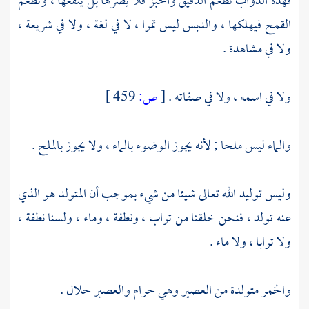
فهذه الدواب تطعم الدقيق والخبز فلا يضرها بل ينفعها ، وتطعم
القمح فيهلكها ، والدبس ليس تمرا ، لا في لغة ، ولا في شريعة ،
ولا في مشاهدة .
ولا في اسمه ، ولا في صفاته .
[
ص:
459 ]
والماء ليس ملحا ; لأنه يجوز الوضوء بالماء ، ولا يجوز بالملح .
وليس توليد الله تعالى شيئا من شيء بموجب أن المتولد هو الذي
عنه تولد ، فنحن خلقنا من تراب ، ونطفة ، وماء ، ولسنا نطفة ،
ولا ترابا ، ولا ماء .
والخمر متولدة من العصير وهي حرام والعصير حلال .