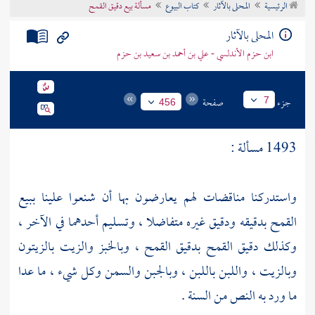
الرئيسية
المحلى بالآثار
كتاب البيوع
مسألة بيع دقيق القمح
تراجم الأعلام
المحلى بالآثار
ابن حزم الأندلسي - علي بن أحمد بن سعيد بن حزم
جزء
صفحة
7
456
1493 مسألة :
واستدركنا مناقضات لهم يعارضون بها أن شنعوا علينا ببيع
القمح بدقيقه ودقيق غيره متفاضلا ، وتسليم أحدهما في الآخر ،
وكذلك دقيق القمح بدقيق القمح ، وبالخبز والزيت بالزيتون
وبالزيت ، واللبن باللبن ، وبالجبن والسمن وكل شيء ، ما عدا
ما ورد به النص من السنة .