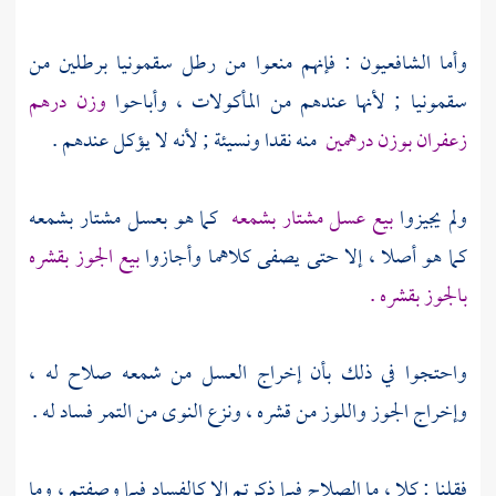
وأما الشافعيون : فإنهم منعوا من رطل سقمونيا برطلين من
سقمونيا ; لأنها عندهم من المأكولات ، وأباحوا
وزن درهم
زعفران بوزن درهمين
منه نقدا ونسيئة ; لأنه لا يؤكل عندهم .
ولم يجيزوا
بيع عسل مشتار بشمعه
كما هو بعسل مشتار بشمعه
كما هو أصلا ، إلا حتى يصفى كلاهما وأجازوا
بيع الجوز بقشره
بالجوز بقشره .
واحتجوا في ذلك بأن إخراج العسل من شمعه صلاح له ،
وإخراج الجوز واللوز من قشره ، ونزع النوى من التمر فساد له .
فقلنا : كلا ، ما الصلاح فيما ذكرتم إلا كالفساد فيما وصفتم ، وما