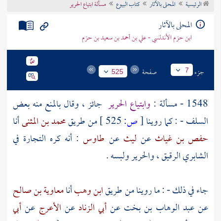
الرئيسية
المحلى بالآثار
كتاب البيوع
مسألة ابتياع الحرير
تراجم الأعلام
المحلى بالآثار
ابن حزم الأندلسي - علي بن أحمد بن سعيد بن حزم
جزء
صفحة
7
525
1548 - مسألة :
وابتياع الحرير
جائز ، وقال بالمنع منه بعض
السلف - : كما روينا
[
ص:
525 ]
من طريق
محمد بن المثنى
أنا
حفص بن غياث
عن
ليث
عن
طاوس
: أنه كره التجارة في
الشابري الرقيق ، والحرير ولبسه .
جاء في ذلك - : ما روينا من طريق
ابن وهب
أنا
معاوية بن صالح
عن
عبد الوهاب بن بخت
عن
أبي الزناد
عن
الأعرج
عن
أبي