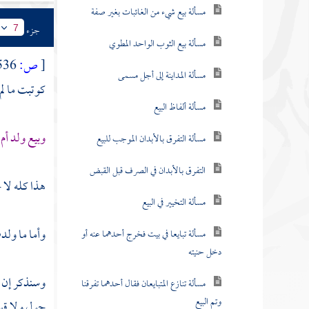
مسألة بيع شيء من الغائبات بغير صفة
جزء
7
مسألة بيع الثوب الواحد المطوي
[
ص:
536 ]
مسألة المداينة إلى أجل مسمى
كوتبت ما لم 
مسألة ألفاظ البيع
وبيع ولد أم
مسألة التفرق بالأبدان الموجب للبيع
التفرق بالأبدان في الصرف قبل القبض
هذا كله لا خ
مسألة التخيير في البيع
وأما ما ولد
مسألة تبايعا في بيت فخرج أحدهما عنه أو
دخل حنيته
وسنذكر إن شا
مسألة تنازع المتبايعان فقال أحدهما تفرقنا
وتم البيع
حول ولا قوة 