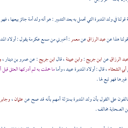
لنا في ولد المدبرة التي تحمل به بعد التدبير : هو أنه ولد أمة جائز بيعها ، فهو 
قولنا هذا عن
عبد الرزاق
عن
معمر
: أخبرني من سمع
عكرمة
يقول : أولاد المدب
بد الرزاق
عن
ابن جريج
:
وابن عيينة
، قال
ابن جريج
: عن
عمرو بن دينار
،
و
أبي الشعثاء
، قال : أولاد المدبرة عبيد ، وأما
ما حملت به ثم أدركها العتق قبل 
غيرها فهو تبع لها .
لفون على القول بأن ولد المدبرة بمنزلة أمهم بأنه قد صح عن
عثمان
،
وجابر
ن الصحابة مخالف .