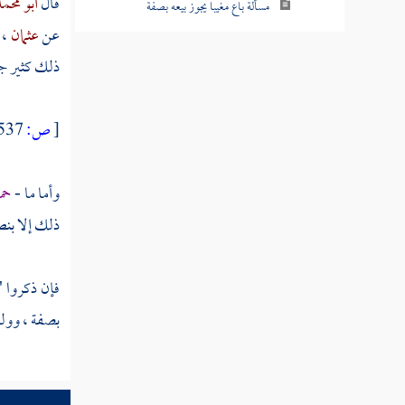
قال
أبو محم
مسألة باع مغيبا يجوز بيعه بصفة
عن
عثمان
،
مسألة باع صوفا أو وبرا أو شعرا على الحيوان
ذلك كثير جد
مسألة بيع تراب الصاغة
[
ص:
537 ]
مسألة حكم بيع ما نخله الغبارون من التراب
مسألة حكم بيع تراب المعادن
وأما ما -
حم
مسألة حكم بيع القصيل قبل أن يسنبل
ذلك إلا بنص
مسألة حكم بيع القصيل قبل أن يسنبل على
القطع
فإن ذكروا "
بصفة ، وولد 
مسألة بيع ما ظهر من المقاثي
مسألة باعه المقثأة بأصولها والموز بأصوله