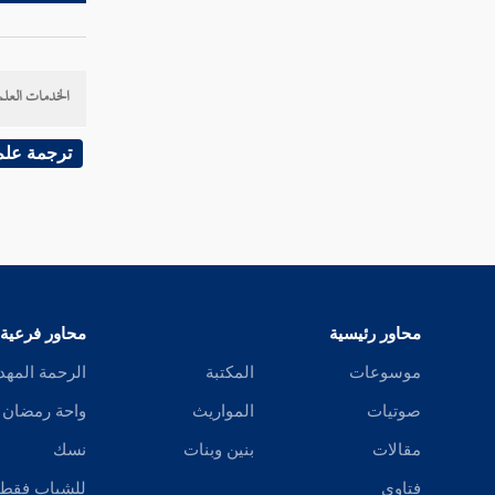
مسألة بيع الأمة وبيان أنها حامل من غير
سيدها
مسألة بيع السيف دون غمده
الخدمات العلم
مسألة بيع حلقة الخاتم دون الفص
ترجمة علم
مسألة باع شيئا فقال المشتري لا أدفع الثمن
حتى أقبض ما ابتعت
مسألة أبى المشتري أن يدفع الثمن إلا بعد
القبض
مسألة قال حين يبيع أو يبتاع لا خلابة
محاور رئيسية
محاور فرعية
موسوعات
المكتبة
الرحمة المهد
مسألة كل شرط وقع في بيع منهما أو من
صوتيات
المواريث
واحة رمضان
أحدهما برضا الآخر
مقالات
بنين وبنات
نسك
مسألة باع بيعا فاسدا
فتاوى
للشباب فقط