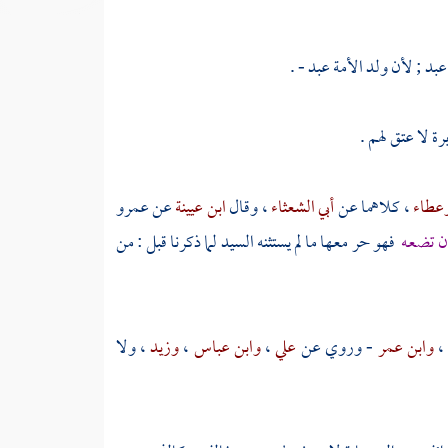
عبد ; لأن ولد الأمة عبد - .
رة لا عتق لهم .
عطاء
، كلاهما عن
أبي الشعثاء
، وقال
ابن عيينة
عن
عمرو
أن تضعه
فهو حر معها ما لم يستثنه السيد لما ذكرنا قبل : من
،
وابن عمر
- وروي عن
علي
،
وابن عباس
،
وزيد
، ولا