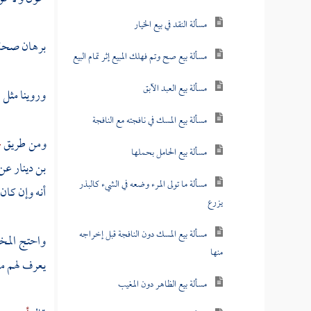
مسألة النقد في بيع الخيار
برهان صحة قو
مسألة بيع صح وتم فهلك المبيع إثر تمام البيع
مسألة بيع العبد الآبق
وروينا مثل 
مسألة بيع المسك في نافجته مع النافجة
ومن طريق
ع
مسألة بيع الحامل بحملها
بن دينار
عن
مسألة ما تولى المرء وضعه في الشيء كالبذر
أنه وإن كان 
يزرع
مسألة بيع المسك دون النافجة قبل إخراجه
واحتج المخا
منها
يعرف لهم م
مسألة بيع الظاهر دون المغيب