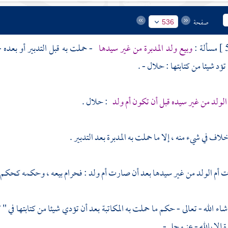
صفحة
536
مسألة :
وبيع ولد المدبرة من غير سيدها
- حملت به قبل التدبير أو بعده 
تؤد شيئا من كتابتها : حلال - .
 الولد من غير سيده قبل أن تكون أم ولد
: حلال .
لاف في شيء منه ، إلا ما حملت به المدبرة بعد التدبير .
ت أم الولد من غير سيدها بعد أن صارت أم ولد : فحرام بيعه ، وحكمه كحكم أ
ء الله - تعالى - حكم ما حملت به المكاتبة بعد أن تؤدي شيئا من كتابتها في " ك
إلا بالله - عز وجل - .