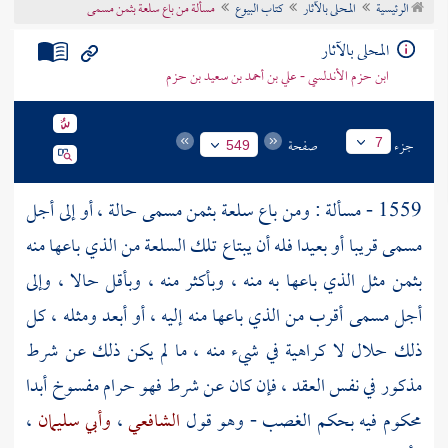
الرئيسية
المحلى بالآثار
كتاب البيوع
مسألة من باع سلعة بثمن مسمى
تراجم الأعلام
المحلى بالآثار
ابن حزم الأندلسي - علي بن أحمد بن سعيد بن حزم
جزء
صفحة
7
549
1559 - مسألة : ومن باع سلعة بثمن مسمى حالة ، أو إلى أجل
مسمى قريبا أو بعيدا فله أن يبتاع تلك السلعة من الذي باعها منه
بثمن مثل الذي باعها به منه ، وبأكثر منه ، وبأقل حالا ، وإلى
أجل مسمى أقرب من الذي باعها منه إليه ، أو أبعد ومثله ، كل
ذلك حلال لا كراهية في شيء منه ، ما لم يكن ذلك عن شرط
مذكور في نفس العقد ، فإن كان عن شرط فهو حرام مفسوخ أبدا
محكوم فيه بحكم الغصب - وهو قول
الشافعي
،
وأبي سليمان
،