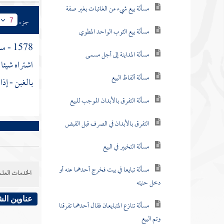
مسألة بيع شيء من الغائبات بغير صفة
جزء
7
مسألة بيع الثوب الواحد المطوي
1578 - مسألة : فلو كان قد
مسألة المداينة إلى أجل مسمى
اشتراه شيئا
مسألة ألفاظ البيع
بالغبن - إذا
مسألة التفرق بالأبدان الموجب للبيع
التفرق بالأبدان في الصرف قبل القبض
مسألة التخيير في البيع
مسألة تبايعا في بيت فخرج أحدهما عنه أو
الخدمات العلم
دخل حنيته
عناوين ال
مسألة تنازع المتبايعان فقال أحدهما تفرقنا
وتم البيع