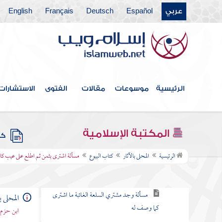
عربي
Español
Deutsch
Français
English
كتاب الإقرار
كتاب اللقطة والضالة والآبق
كتاب اللقيط
كتاب الوديعة
الرئيسية
موسوعات
مقالات
الفتوى
الاستشارات
كتاب الحجر
كتاب الإكراه
المكتبة الإسلامية
كتب
كتاب البيوع
الرئيسية
المحلى بالآثار
كتاب البيوع
مسألة اشترى بثمن ثم اطلع على عيب كان
مسألة البيع قسمان
مسألة وجد مشتري السلعة الغائبة ما اشترى
المحلى ب
كما وصف له
ابن حزم 