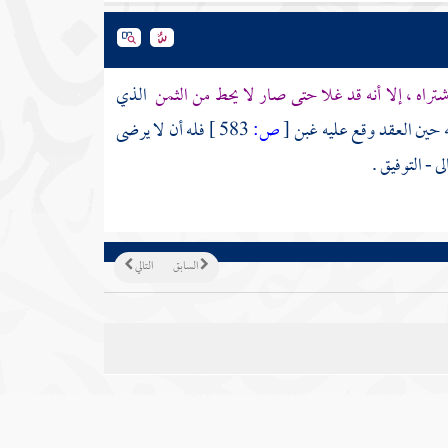
راه ، إلا أنه قد غلا حتى صار لا يحط من الثمن
الذي
أنه حين العقد وقع عليه غبن
[
ص:
583 ]
فله أن لا يرضى
ى - التوفيق .
السابق
التالي