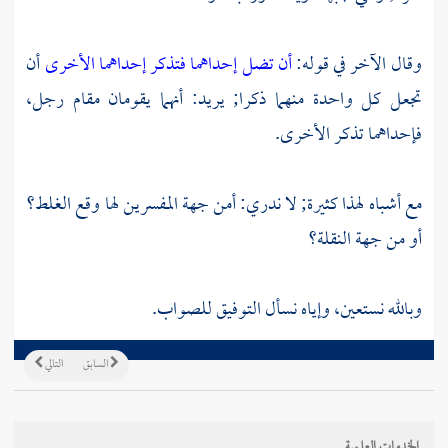
وقال الآخر في قوله:
أن تضل إحداهما فتذكر إحداهما الأخرى
أن
تجعل كل واحدة منهما ذكرا; يريد: أنهما يقومان مقام رجل،
فإحداهما تذكر الأخرى.
مع أشباه لهذا كثيرة; لا ندري: أمن جهة المفسرين لها وقع الغلط؟
أو من جهة النقلة؟
وبالله نستعين، وإياه نسأل التوفيق للصواب.
السابق
التالي
الخدمات العلمية