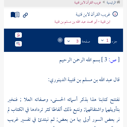
الرئيسية
غريب القرآن لابن قتيبة
تراجم الأعلام
غريب القرآن لابن قتيبة
ابن قتيبة - أبو محمد عبد الله بن مسلم بن قتيبة
جزء
صفحة
1
3
[
ص:
3 ]
بسم الله الرحمن الرحيم
قال
عبد الله بن مسلم بن قتيبة الدينوري:
نفتتح كتابنا هذا بذكر أسمائه الحسنى، وصفاته العلا ; فنخبر
بتأويلهما واشتقاقهما; ونتبع ذلك ألفاظا كثر تردادها في الكتاب لم
نر بعض السور أولى بها من بعض; ثم نبتدئ في تفسير غريب