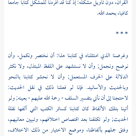
القرآن، دون تأويل مشكله: إذ كنا قد أفردنا للمشكل كتابا جامعا
كافيا، بحمد الله.
* * *
وغرضنا الذي امتثلناه في كتابنا هذا: أن نختصر ونكمل، وأن
نوضح ونجمل; وأن لا نستشهد على اللفظ المبتذل، ولا نكثر
الدلالة على الحرف المستعمل; وأن لا نحشو كتابنا بالنحو
وبالحديث والأسانيد. فإنا لو فعلنا ذلك في نقل الحديث:
لاحتجنا إلى أن نأتي بتفسير السلف - رحمة الله عليهم - بعينه; ولو
أتينا بتلك الألفاظ كان كتابنا كسائر الكتب التي ألفها نقلة
الحديث; ولو تكلفنا بعد اقتصاص اختلافهم، وتبيين معانيهم،
وفتق جملهم بألفاظنا، وموضع الاختيار من ذلك الاختلاف،