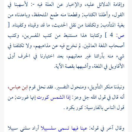
وإقامة الدلائل عليه، والإخبار عن العلة فيه -: لأسهبنا في
القول، وأطلنا الكتاب; وقطعنا منه طمع المتحفظ، وباعدناه من
بغية المتأدب; وتكلفنا من نقل الحديث، ما قد وقيناه وكفيناه.
[
ص:
4 ]
وكتابنا هذا مستنبط من كتب المفسرين، وكتب
أصحاب اللغة العالمين. لم نخرج فيه عن مذاهبهم، ولا تكلفنا في
شيء منه بآرائنا غير معانيهم، بعد اختيارنا في الحرف أولى
الأقاويل في اللغة، وأشبهها بقصة الآية.
ونبذنا منكر التأويل، ومنحول التفسير. فقد نحل قوم
ابن عباس،
أنه قال في قول الله جل وعز:
إذا الشمس كورت
إنها غورت; من
قول الناس بالفارسية: كور بكرد .
وقال آخر في قوله:
عينا فيها تسمى سلسبيلا
أراد سلني سبيلا