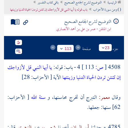
الرئيسية
التوضيح لشرح الجامع الصحيح
باقي كتاب التفسير
تراجم الأعلام
( ) ومن سورة الأحزاب
باب قوله يا أيها النبي قل لأزواجك إن كنتن تردن الحياة الدنيا وزينتها
التوضيح لشرح الجامع الصحيح
ابن الملقن - عمر بن علي بن أحمد الأنصاري
جزء
صفحة
23
113
4508
[
ص:
113 ]
4 - باب: قوله:
يا أيها النبي قل لأزواجك
إن كنتن تردن الحياة الدنيا وزينتها
الآية [ الأحزاب: 28]
وقال
معمر:
التبرج أن تخرج محاسنها، و
سنة الله
[ الأحزاب:
62] سنها: جعلها.
4785 - حدثنا
أبو اليمان،
أخبرنا
شعيب،
عن
الزهري
قال: