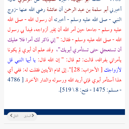
أخبرني
أبو سلمة بن عبد الرحمن
أن
عائشة
رضي الله عنها -زوج
النبي - صلى الله عليه وسلم - أخبرته
أن رسول الله - صلى الله
عليه وسلم - جاءها حين أمر الله أن يخير أزواجه، فبدأ بي رسول
الله - صلى الله عليه وسلم - فقال: "
إني ذاكر لك أمرا فلا عليك
أن تستعجلي حتى تستأمري أبويك"،
وقد علم أن أبوي لم يكونا
يأمراني بفراقه، قالت: ثم قال: " إن الله قال:
يا أيها النبي قل
لأزواجك
[ الأحزاب: 28]". إلى تمام الآيتين فقلت له: ففي أي
هذا أستأمر أبوي فإني أريد الله ورسوله والدار الآخرة.
[ 4786
- مسلم: 1475 - فتح: 8 \ 519].
السابق
التالي