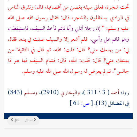
تحت شجرة، فعلق سيفه بغصن من أغصانها، قال: وتفرق الناس
في الوادي يستظلون بالشجر، قال: فقال رسول الله صلى الله
عليه وسلم: "
إن رجلا أتاني وأنا نائم فأخذ السيف، فاستيقظت
وهو قائم على رأسي،
فلم أشعر إلا والسيف صلت في يده، فقال
لي: من يمنعك مني؟ قال: قلت: الله، ثم قال في الثانية: من
يمنعك مني؟ قال: قلت: الله، قال: فشام السيف فها هو ذا
جالس". ثم لم يعرض له رسول الله صلى الله عليه وسلم.
رواه
أحمد
( 3 \ 311 )،
والبخاري
(2910)،
ومسلم
(843)
في الفضائل (13).
[
ص:
61 ]
السابق
التالي