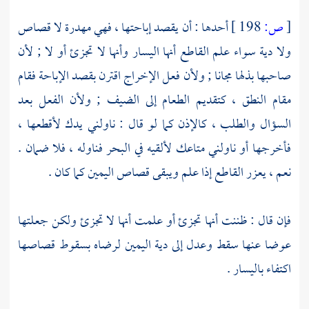
[
ص:
198 ]
أحدها : أن يقصد إباحتها ، فهي مهدرة لا قصاص
ولا دية سواء علم القاطع أنها اليسار وأنها لا تجزئ أو لا ; لأن
صاحبها بذلها مجانا ; ولأن فعل الإخراج اقترن بقصد الإباحة فقام
مقام النطق ، كتقديم الطعام إلى الضيف ; ولأن الفعل بعد
السؤال والطلب ، كالإذن كما لو قال : ناولني يدك لأقطعها ،
فأخرجها أو ناولني متاعك لألقيه في البحر فناوله ، فلا ضمان .
نعم ، يعزر القاطع إذا علم ويبقى قصاص اليمين كما كان .
فإن قال : ظننت أنها تجزئ أو علمت أنها لا تجزئ ولكن جعلتها
عوضا عنها سقط وعدل إلى دية اليمين لرضاه بسقوط قصاصها
اكتفاء باليسار .