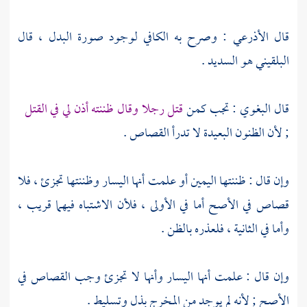
قال
الأذرعي
: وصرح به الكافي لوجود صورة البدل ، قال
البلقيني
هو السديد .
قال
البغوي
: تجب كمن
قتل رجلا وقال ظننته أذن لي في القتل
; لأن الظنون البعيدة لا تدرأ القصاص .
وإن قال : ظننتها اليمين أو علمت أنها اليسار وظننتها تجزئ ، فلا
قصاص في الأصح أما في الأولى ، فلأن الاشتباه فيهما قريب ،
وأما في الثانية ، فلعذره بالظن .
وإن قال : علمت أنها اليسار وأنها لا تجزئ وجب القصاص في
الأصح ; لأنه لم يوجد من المخرج بذل وتسليط .