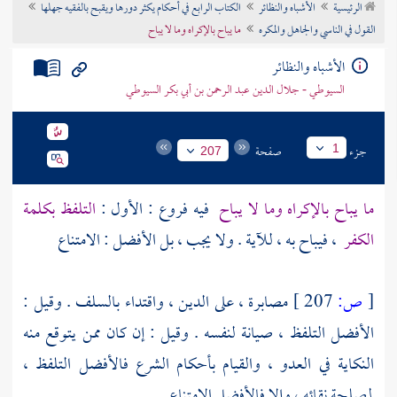
الرئيسية
الأشباه والنظائر
الكتاب الرابع في أحكام يكثر دورها ويقبح بالفقيه جهلها
تراجم الأعلام
القول في الناسي والجاهل والمكره
ما يباح بالإكراه وما لا يباح
الأشباه والنظائر
السيوطي - جلال الدين عبد الرحمن بن أبي بكر السيوطي
جزء
صفحة
1
207
ما يباح بالإكراه وما لا يباح
فيه فروع : الأول :
التلفظ بكلمة
الكفر
، فيباح به ، للآية . ولا يجب ، بل الأفضل : الامتناع
[
ص:
207 ]
مصابرة ، على الدين ، واقتداء بالسلف . وقيل :
الأفضل التلفظ ، صيانة لنفسه . وقيل : إن كان ممن يتوقع منه
النكاية في العدو ، والقيام بأحكام الشرع فالأفضل التلفظ ،
لمصلحة نقائه ، وإلا فالأفضل الامتناع .