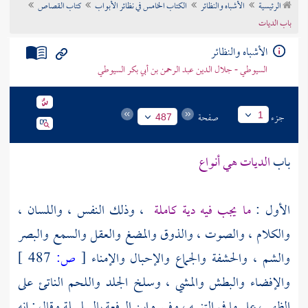
الرئيسية
الأشباه والنظائر
الكتاب الخامس في نظائر الأبواب
كتاب القصاص
تراجم الأعلام
باب الديات
الأشباه والنظائر
السيوطي - جلال الدين عبد الرحمن بن أبي بكر السيوطي
جزء
صفحة
1
487
باب
الديات هي أنواع
الأول :
ما يجب فيه دية كاملة
، وذلك النفس ، واللسان ،
والكلام ، والصوت ، والذوق والمضغ والعقل والسمع والبصر
والشم ، والحشفة والجماع والإحبال والإمناء
[
ص:
487 ]
والإفضاء والبطش والمشي ، وسلخ الجلد واللحم الناتئ على
الظهر ، على ما في التنبيه ، وفسره
ابن الرفعة
بالسلسلة وقال : إنه