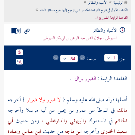
الرئيسية
الأشباه والنظائر
تراجم الأعلام
الكتاب الأول في شرح القواعد الخمس التي ترجع إليها جميع مسائل الفقه
القاعدة الرابعة الضرر يزال
الأشباه والنظائر
السيوطي - جلال الدين عبد الرحمن بن أبي بكر السيوطي
جزء
صفحة
1
84
القاعدة الرابعة :
الضرر يزال
.
أصلها قوله صلى الله عليه وسلم {
لا ضرر ولا ضرار
} أخرجه
مالك
في الموطأ عن
عمرو بن يحيى
عن أبيه مرسلا وأخرجه
الحاكم
في المستدرك
والبيهقي
والدارقطني ،
ومن حديث
أبي
سعيد الخدري
وأخرجه
ابن ماجه
من حديث
ابن عباس
وعبادة