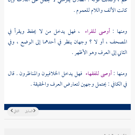
عم ، وكذلك قوله : الطلاق يلزمني لا يحمل على الثلاث وإن
كانت الألف واللام للعموم .
ومنها :
أوصى للقراء
، فهل يدخل من لا يحفظ ويقرأ في
المصحف ، أو لا ؟ وجهان ينظر في أحدهما إلى الوضع ، وفي
الثاني إلى العرف وهو الأظهر .
ومنها :
أوصى للفقهاء
فهل يدخل الخلافيون والمناظرون . قال
في الكافي : يحتمل وجهين لتعارض العرف والحقيقة .
السابق
التالي