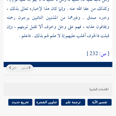
وكذلك من عفا الله عنه . وإنما كان هذا لإخباره تعالى بذلك ،
وخبره صدق . وغيرهما من المذنبين التائبين يرجون رحمته
ويخافون عذابه ، فهم على وجل وخوف ألا تقبل توبتهم ، وإن
قبلت فالخوف أغلب عليهم إذ لا علم لهم بذلك . فاعلم .
[
ص:
232 ]
السابق
التالي
الخدمات العلمية
تفسير الآية
ترجمة علم
عناوين الشجرة
تخريج حديث