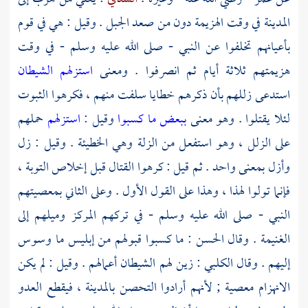
المدينة
في وقت الهزيمة دون من صعد الجبل . وقيل : هي في قوم
بأعيانهم تخلفوا عن النبي - صلى الله عليه وسلم - في وقت
هزيمتهم ثلاثة أيام ثم انصرفوا . ومعنى
استزلهم الشيطان
استدعى زللهم بأن ذكرهم خطايا سلفت منهم ، فكرهوا الثبوت
لئلا يقتلوا . وهو معنى
ببعض ما كسبوا
وقيل :
استزلهم
حملهم
على الزلل ، وهو استفعل من الزلة وهي الخطيئة . وقيل : زل
وأزل بمعنى واحد . ثم قيل : كرهوا القتال قبل إخلاص التوبة ،
فإنما تولوا لهذا ، وهذا على القول الأول . وعلى الثاني بمعصيتهم
النبي - صلى الله عليه وسلم - في تركهم المركز وميلهم إلى
الغنيمة . وقال
الحسن
: ما كسبوا قبولهم من إبليس ما وسوس
إليهم . وقال
الكلبي
: زين لهم الشيطان أعمالهم . وقيل : لم يكن
الانهزام معصية ; لأنهم أرادوا التحصن
بالمدينة
، فيقطع العدو