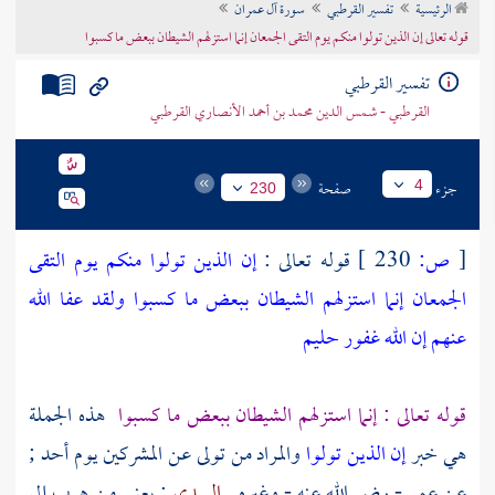
الرئيسية
تفسير القرطبي
سورة آل عمران
تراجم الأعلام
قوله تعالى إن الذين تولوا منكم يوم التقى الجمعان إنما استزلهم الشيطان ببعض ما كسبوا
تفسير القرطبي
القرطبي - شمس الدين محمد بن أحمد الأنصاري القرطبي
جزء
صفحة
4
230
[
ص:
230 ]
قوله تعالى :
إن الذين تولوا منكم يوم التقى
الجمعان إنما استزلهم الشيطان ببعض ما كسبوا ولقد عفا الله
عنهم إن الله غفور حليم
قوله تعالى : إنما استزلهم الشيطان ببعض ما كسبوا
هذه الجملة
هي خبر
إن الذين تولوا
والمراد من تولى عن المشركين يوم
أحد
;
عن
عمر
- رضي الله عنه - وغيره .
السدي
: يعني من هرب إلى