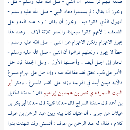
طمعه فيهم لما سمعوا أن النبي - صلى الله عليه وسلم - قتل .
ويجوز أن يقال : لم يسمعوا دعاء النبي - صلى الله عليه وسلم -
للهول الذي كانوا فيه . ويجوز أن يقال : زاد عدد العدو على
الضعف ; لأنهم كانوا سبعمائة والعدو ثلاثة آلاف . وعند هذا
يجوز الانهزام ولكن الانهزام عن النبي - صلى الله عليه وسلم -
خطأ لا يجوز ، ولعلهم توهموا أن النبي - صلى الله عليه وسلم -
انحاز إلى الجبل أيضا . وأحسنها الأول . وعلى الجملة فإن حمل
الأمر على ذنب محقق فقد عفا الله عنه ، وإن حمل على انهزام مسوغ
فالآية فيمن أبعد في الهزيمة وزاد على القدر المسوغ . وذكر
أبو
الليث السمرقندي نصر بن محمد بن إبراهيم
قال : حدثنا
الخليل
بن أحمد
قال حدثنا
السراج
قال حدثنا
قتيبة
قال حدثنا
أبو بكر بن
غيلان
عن
جرير
: أن
عثمان
كان بينه وبين
عبد الرحمن بن عوف
كلام ، فقال له
عبد الرحمن بن عوف
: أتسبني وقد شهدت
بدرا