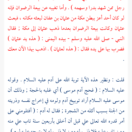
رجل ممن شهد
بدرا
وسهمه ) . وأما تغيبه عن بيعة الرضوان فإنه
لو كان أحد أعز ببطن
مكة
من
عثمان بن عفان
لبعثه مكانه ، فبعث
عثمان
وكانت بيعة الرضوان بعدما ذهب
عثمان
إلى
مكة
; فقال
النبي - صلى الله عليه وسلم - بيده اليمنى : ( هذه يد
عثمان
)
فضرب بها على يده فقال : ( هذه
لعثمان
) . اذهب بهذا الآن معك
.
قلت : ونظير هذه الآية توبة الله على
آدم
عليه السلام . وقوله
عليه السلام : ( فحج
آدم
موسى
) أي غلبه بالحجة ; وذلك أن
موسى
عليه السلام أراد توبيخ
آدم
ولومه في إخراج نفسه وذريته
من الجنة بسبب أكله من الشجرة ; فقال له
آدم
: ( أفتلومني على
أمر قدره الله تعالى علي قبل أن أخلق بأربعين سنة تاب علي منه
ومن تاب عليه فلا ذنب له ومن لا ذنب له لا يتوجه عليه لوم ) .