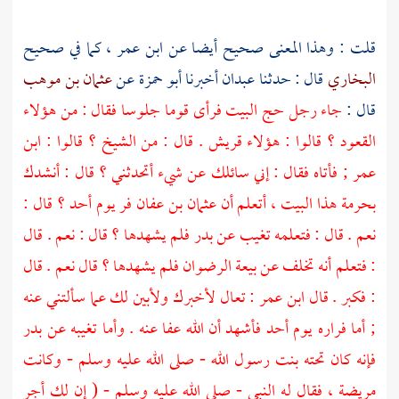
قلت : وهذا المعنى صحيح أيضا عن
ابن عمر
، كما في صحيح
البخاري
قال : حدثنا
عبدان
أخبرنا
أبو حمزة
عن
عثمان بن موهب
قال :
جاء رجل حج البيت فرأى قوما جلوسا فقال : من هؤلاء
القعود ؟ قالوا : هؤلاء
قريش
. قال : من الشيخ ؟ قالوا :
ابن
عمر
; فأتاه فقال : إني سائلك عن شيء أتحدثني ؟ قال : أنشدك
بحرمة هذا البيت ، أتعلم أن
عثمان بن عفان
فر يوم
أحد
؟ قال :
نعم . قال : فتعلمه تغيب عن
بدر
فلم يشهدها ؟ قال : نعم . قال
: فتعلم أنه تخلف عن بيعة الرضوان فلم يشهدها ؟ قال نعم . قال
: فكبر . قال
ابن عمر
: تعال لأخبرك ولأبين لك عما سألتني عنه
; أما فراره يوم
أحد
فأشهد أن الله عفا عنه . وأما تغيبه عن
بدر
فإنه كان تحته بنت رسول الله - صلى الله عليه وسلم - وكانت
مريضة ، فقال له النبي - صلى الله عليه وسلم - ( إن لك أجر