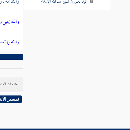
والندامة ، و
قوله تعالى إن الدين عند الله الإسلام
قوله تعالى فإن حاجوك فقل أسلمت وجهي
والله يحيي 
لله ومن اتبعن
قوله تعالى إن الذين يكفرون بآيات الله
والله بما ت
ويقتلون النبيين بغير حق
قوله تعالى ألم تر إلى الذين أوتوا نصيبا من
الكتاب
قوله تعالى ذلك بأنهم قالوا لن تمسنا النار إلا
الخدمات العلم
أياما معدودات
قوله تعالى فكيف إذا جمعناهم ليوم لا ريب
تفسير الآية
فيه ووفيت كل نفس ما كسبت وهم لا يظلمون
قوله تعالى قل اللهم مالك الملك تؤتي الملك
من تشاء وتنزع الملك ممن تشاء