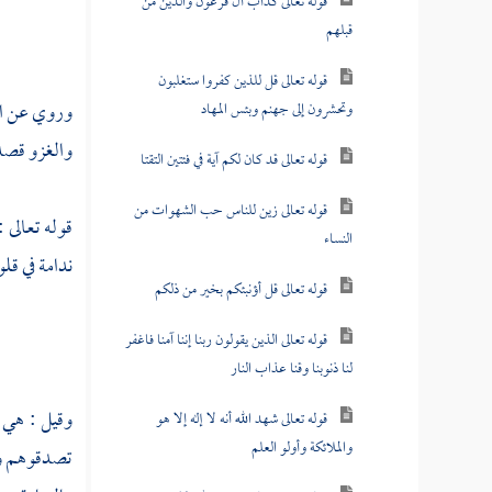
قوله تعالى كدأب آل فرعون والذين من
قبلهم
قوله تعالى قل للذين كفروا ستغلبون
وروي عن
ا
وتحشرون إلى جهنم وبئس المهاد
والغزو قصد 
قوله تعالى قد كان لكم آية في فئتين التقتا
قوله تعالى زين للناس حب الشهوات من
قوله تعالى :
النساء
ندامة في قلو
قوله تعالى قل أؤنبئكم بخير من ذلكم
قوله تعالى الذين يقولون ربنا إننا آمنا فاغفر
لنا ذنوبنا وقنا عذاب النار
وقيل : هي م
قوله تعالى شهد الله أنه لا إله إلا هو
والملائكة وأولو العلم
تصدقوهم ولا