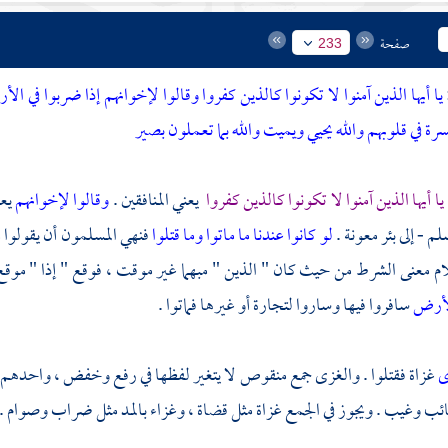
صفحة
233
يا أيها الذين آمنوا لا تكونوا كالذين كفروا وقالوا لإخوانهم إذا ضربوا في الأ
رة في قلوبهم والله يحيي ويميت والله بما تعملون بصير
 يا أيها الذين آمنوا لا تكونوا كالذين كفروا
يعني المنافقين .
وقالوا لإخوانهم
يع
لم - إلى
بئر معونة
.
لو كانوا عندنا ما ماتوا وما قتلوا
فنهي المسلمون أن يقولوا م
ام معنى الشرط من حيث كان " الذين " مبهما غير موقت ، فوقع " إذا " موقع "
الأرض
سافروا فيها وساروا لتجارة أو غيرها فماتوا .
ى
غزاة فقتلوا . والغزى جمع منقوص لا يتغير لفظها في رفع وخفض ، واحدهم 
ب وغيب . ويجوز في الجمع غزاة مثل قضاة ، وغزاء بالمد مثل ضراب وصوام . وي