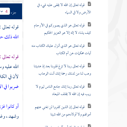
قوله تعالى إن الله لا يخفى عليه شيء في
الأرض ولا في السماء
جزء
4
قوله تعالى هو الذي يصوركم في الأرحام
قوله تعالى :
كيف يشاء لا إله إلا هو العزيز الحكيم
الله ذلك حس
قوله تعالى هو الذي أنزل عليك الكتاب منه
آيات محكمات هن أم الكتاب
قوله تعالى :
الله عليه وس
قوله تعالى ربنا لا تزغ قلوبنا بعد إذ هديتنا
وهب لنا من لدنك رحمة إنك أنت الوهاب
لأن في الكل
ضربوا في 
قوله تعالى ربنا إنك جامع الناس ليوم لا
ريب فيه إن الله لا يخلف الميعاد
أو كانوا غز
قوله تعالى إن الذين كفروا لن تغني عنهم
أموالهم ولا أولادهم من الله شيئا
وشهد ، وغائ