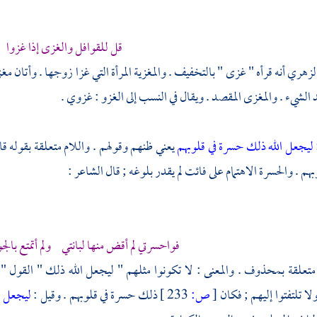
قل للقوافل والغزى إذا غزوا
لزهري
أنه قرأه " غزى " بالتخفيف . والمغزية المرأة التي غزا زوجها . وأتان مغز
الشيء . والمغزى المقصد . ويقال في النسب إلى الغزو : غزوي .
ليجعل الله ذلك حسرة في قلوبهم
يعني ظنهم وقولهم . واللام متعلقة بقوله قا
بهم . والحسرة الاهتمام على فائت لم يقدر بلوغه ; قال الشاعر :
فواحسرتي لم أقض منها لبانتي ولم أتمتع بالج
تعلقة بمحذوف . والمعنى : لا تكونوا مثلهم " ليجعل الله ذلك " القول " ح
 تلتفتوا إليهم ; فكان
[
ص:
233 ]
ذلك حسرة في قلوبهم . وقيل :
ليجعل ا