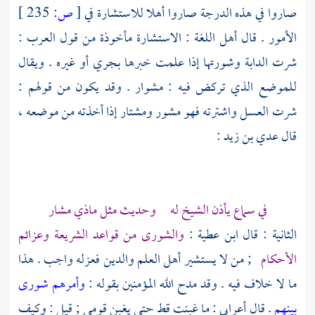
صاروا في هذه الدرجة صاروا أهلا للاستشارة في
[
ص:
235 ]
الأمور . قال أهل اللغة : الاستشارة مأخوذة من قول العرب :
شرت الدابة وشورتها إذا علمت خبرها بجري أو غيره . ويقال
للموضع الذي تركض فيه : مشوار . وقد يكون من قولهم :
شرت العسل واشترته فهو مشور ومشتار إذا أخذته من موضعه ،
قال
عدي بن زيد
:
في سماع يأذن الشيخ له وحديث مثل ماذي مشار
الثانية : قال
ابن عطية
:
والشورى من قواعد الشريعة وعزائم
الأحكام
; من لا يستشير أهل العلم والدين فعزله واجب . هذا
ما لا خلاف فيه . وقد مدح الله المؤمنين بقوله :
وأمرهم شورى
بينهم
. قال أعرابي : ما غبنت قط حتى يغبن قومي ; قيل : وكيف