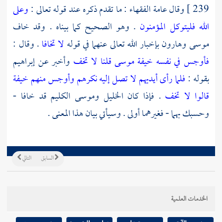
239 ]
وقال عامة الفقهاء : ما تقدم ذكره عند قوله تعالى :
وعلى
الله فليتوكل المؤمنون
. وهو الصحيح كما بيناه . وقد خاف
موسى
وهارون
بإخبار الله تعالى عنهما في قوله
لا تخافا
. وقال :
فأوجس في نفسه خيفة موسى قلنا لا تخف
وأخبر عن
إبراهيم
بقوله :
فلما رأى أيديهم لا تصل إليه نكرهم وأوجس منهم خيفة
قالوا لا تخف
. فإذا كان
الخليل
وموسى
الكليم قد خافا -
وحسبك بهما - فغيرهما أولى . وسيأتي بيان هذا المعنى .
السابق
التالي
الخدمات العلمية