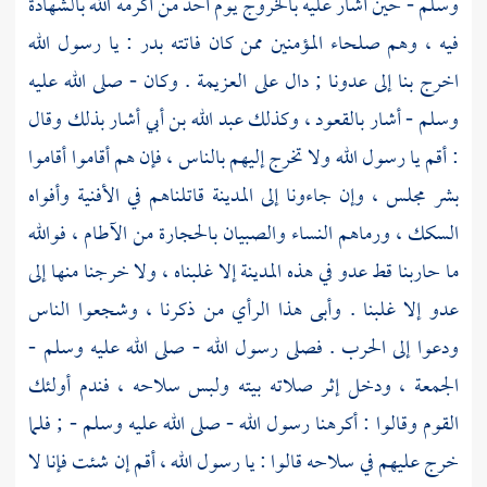
وسلم - حين أشار عليه بالخروج يوم
أحد
من أكرمه الله بالشهادة
فيه ، وهم صلحاء المؤمنين ممن كان فاتته
بدر
: يا رسول الله
اخرج بنا إلى عدونا ; دال على العزيمة . وكان - صلى الله عليه
وسلم - أشار بالقعود ، وكذلك
عبد الله بن أبي
أشار بذلك وقال
: أقم يا رسول الله ولا تخرج إليهم بالناس ، فإن هم أقاموا أقاموا
بشر مجلس ، وإن جاءونا إلى
المدينة
قاتلناهم في الأفنية وأفواه
السكك ، ورماهم النساء والصبيان بالحجارة من الآطام ، فوالله
ما حاربنا قط عدو في هذه
المدينة
إلا غلبناه ، ولا خرجنا منها إلى
عدو إلا غلبنا . وأبى هذا الرأي من ذكرنا ، وشجعوا الناس
ودعوا إلى الحرب . فصلى رسول الله - صلى الله عليه وسلم -
الجمعة ، ودخل إثر صلاته بيته ولبس سلاحه ، فندم أولئك
القوم وقالوا : أكرهنا رسول الله - صلى الله عليه وسلم - ; فلما
خرج عليهم في سلاحه قالوا : يا رسول الله ، أقم إن شئت فإنا لا