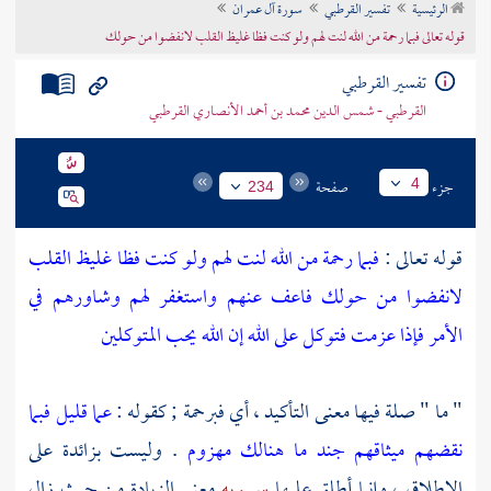
الرئيسية
تفسير القرطبي
سورة آل عمران
تراجم الأعلام
قوله تعالى فبما رحمة من الله لنت لهم ولو كنت فظا غليظ القلب لانفضوا من حولك
تفسير القرطبي
القرطبي - شمس الدين محمد بن أحمد الأنصاري القرطبي
جزء
صفحة
4
234
قوله تعالى :
فبما رحمة من الله لنت لهم ولو كنت فظا غليظ القلب
لانفضوا من حولك فاعف عنهم واستغفر لهم وشاورهم في
الأمر فإذا عزمت فتوكل على الله إن الله يحب المتوكلين
" ما " صلة فيها معنى التأكيد ، أي فبرحمة ; كقوله :
عما قليل
فبما
نقضهم ميثاقهم
جند ما هنالك مهزوم
. وليست بزائدة على
الإطلاق ، وإنما أطلق عليها
سيبويه
معنى الزيادة من حيث زال