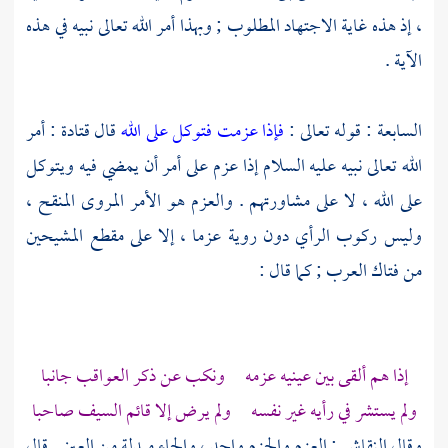
، إذ هذه غاية الاجتهاد المطلوب ; وبهذا أمر الله تعالى نبيه في هذه
الآية .
السابعة : قوله تعالى :
فإذا عزمت فتوكل على الله
قال
قتادة
: أمر
الله تعالى نبيه عليه السلام إذا عزم على أمر أن يمضي فيه ويتوكل
على الله ، لا على مشاورتهم . والعزم هو الأمر المروى المنقح ،
وليس ركوب الرأي دون روية عزما ، إلا على مقطع المشيحين
من فتاك العرب ; كما قال :
إذا هم ألقى بين عينيه عزمه ونكب عن ذكر العواقب جانبا
ولم يستشر في رأيه غير نفسه ولم يرض إلا قائم السيف صاحبا
وقال
النقاش
: العزم والحزم واحد ، والحاء مبدلة من العين . قال