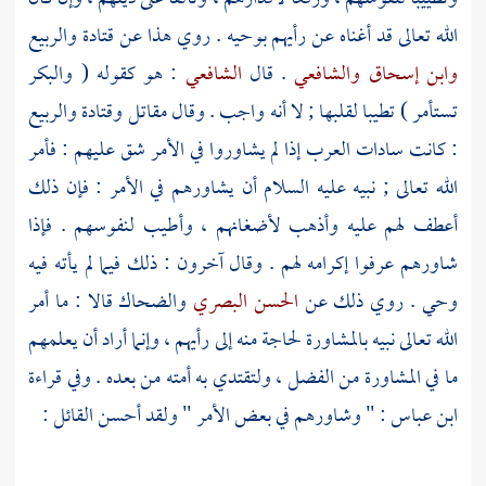
الله تعالى قد أغناه عن رأيهم بوحيه . روي هذا عن
قتادة
والربيع
وابن إسحاق
والشافعي
. قال
الشافعي
: هو كقوله ( والبكر
تستأمر ) تطيبا لقلبها ; لا أنه واجب . وقال
مقاتل
وقتادة
والربيع
: كانت سادات العرب إذا لم يشاوروا في الأمر شق عليهم : فأمر
الله تعالى ; نبيه عليه السلام أن يشاورهم في الأمر : فإن ذلك
أعطف لهم عليه وأذهب لأضغانهم ، وأطيب لنفوسهم . فإذا
شاورهم عرفوا إكرامه لهم . وقال آخرون : ذلك فيما لم يأته فيه
وحي . روي ذلك عن
الحسن البصري
والضحاك
قالا : ما أمر
الله تعالى نبيه بالمشاورة لحاجة منه إلى رأيهم ، وإنما أراد أن يعلمهم
ما في المشاورة من الفضل ، ولتقتدي به أمته من بعده . وفي قراءة
ابن عباس
: " وشاورهم في بعض الأمر " ولقد أحسن القائل :