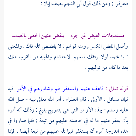
فتفرقوا ; ومن ذلك قول
أبي النجم
يصف إبلا :
مستعجلات القيض غير جرد ينفض عنهن الحصى بالصمد
وأصل الفض الكسر ; ومنه قولهم : لا يفضض الله فاك . والمعنى
: يا
محمد
لولا رفقك لمنعهم الاحتشام والهيبة من القرب منك
بعد ما كان من توليهم .
قوله تعالى :
فاعف عنهم واستغفر لهم وشاورهم في الأمر
فيه
ثمان مسائل : الأولى : قال العلماء : أمر الله تعالى نبيه - صلى الله
عليه وسلم - بهذه الأوامر التي هي بتدريج بليغ ; وذلك أنه أمره
بأن يعفو عنهم ما له في خاصته عليهم من تبعة ; فلما صاروا في
هذه الدرجة أمره أن يستغفر فيما لله عليهم من تبعة أيضا ، فإذا