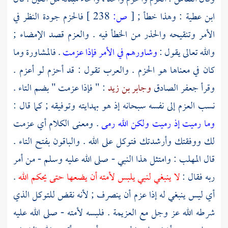
ابن عطية
: وهذا خطأ ;
[
ص:
238 ]
فالحزم جودة النظر في
الأمر وتنقيحه والحذر من الخطأ فيه . والعزم قصد الإمضاء ;
والله تعالى يقول :
وشاورهم في الأمر فإذا عزمت
. فالمشاورة وما
كان في معناها هو الحزم . والعرب تقول : قد أحزم لو أعزم .
وقرأ
جعفر الصادق
وجابر بن زيد
: " فإذا عزمت " بضم التاء .
نسب العزم إلى نفسه سبحانه إذ هو بهدايته وتوفيقه ; كما قال :
وما رميت إذ رميت ولكن الله رمى
. ومعنى الكلام أي عزمت
لك ووفقتك وأرشدتك فتوكل على الله . والباقون بفتح التاء .
قال
المهلب
: وامتثل هذا النبي - صلى الله عليه وسلم - من أمر
ربه فقال :
لا ينبغي لنبي يلبس لأمته أن يضعها حتى يحكم الله
.
أي ليس ينبغي له إذا عزم أن ينصرف ; لأنه نقض للتوكل الذي
شرطه الله عز وجل مع العزيمة . فلبسه لأمته - صلى الله عليه