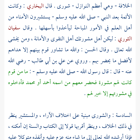
الخلافة - وهي أعظم النوازل - شورى . قال
البخاري
: وكانت
الأئمة بعد النبي - صلى الله عليه وسلم - يستشيرون الأمناء من
أهل العلم في الأمور المباحة ليأخذوا بأسهلها . وقال
سفيان
الثوري
: ليكن أهل مشورتك أهل التقوى والأمانة ، ومن يخشى
الله تعالى . وقال
الحسن
: والله ما تشاور قوم بينهم إلا هداهم
لأفضل ما يحضر بهم . وروي عن
علي بن أبي طالب
- رضي الله
عنه - قال : قال رسول الله - صلى الله عليه وسلم - :
ما من قوم
كانت لهم مشورة فحضر معهم من اسمه أحمد أو محمد فأدخلوه
في مشورتهم إلا خير لهم
.
السادسة : والشورى مبنية على اختلاف الآراء ، والمستشير ينظر
في ذلك الخلاف ، وينظر أقربها قولا إلى الكتاب والسنة إن أمكنه ،
فإذا أرشده الله تعالى إلى ما شاء منه عزم عليه وأنفذه متوكلا عليه