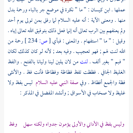
عملها .
ابن كيسان
: " ما " نكرة في موضع جر بالباء ورحمة بدل
منها . ومعنى الآية : أنه عليه السلام لما رفق بمن تولى يوم
أحد
ولم يعنفهم بين الرب تعالى أنه إنما فعل ذلك بتوفيق الله تعالى إياه .
وقيل : " ما " استفهام . والمعنى : فبأي
[
ص:
234 ]
رحمة من
الله لنت لهم ; فهو تعجيب . وفيه بعد ; لأنه لو كان كذلك لكان
" فبم " بغير ألف .
لنت
من لان يلين لينا وليانا بالفتح . والفظ
الغليظ الجافي . فظظت تفظ فظاظة وفظاظا فأنت فظ . والأنثى
فظة والجمع أفظاظ . وفي
صفة النبي عليه السلام
ليس بفظ ولا
غليظ ولا صخاب في الأسواق ; وأنشد
المفضل
في المذكر :
وليس بفظ في الأداني والأولى يؤمون جدواه ولكنه سهل وفظ