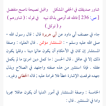
شاور صديقك في الخفي المشكل واقبل نصيحة ناصح متفضل
[
ص:
236 ]
فالله قد أوصى بذاك نبيه في قوله : ( شاورهم )
و ( توكل )
جاء في مصنف
أبي داود
عن
أبي هريرة
قال : قال رسول الله -
صلى الله عليه وسلم - :
المستشار مؤتمن
. قال العلماء : وصفة
المستشار إن كان في الأحكام أن يكون عالما دينا ، وقلما يكون
ذلك إلا في عاقل . قال
الحسن
: ما كمل دين امرئ ما لم يكمل
عقله . فإذا استشير من هذه صفته واجتهد في الصلاح وبذل
جهده فوقعت الإشارة خطأ فلا غرامة عليه ; قاله
الخطابي
وغيره .
الخامسة : وصفة المستشار في أمور الدنيا أن يكون عاقلا مجربا
وادا في المستشير . قال :