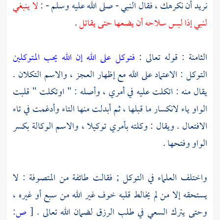
نريد أن نكرهك ، فقال النبي - صلى الله عليه وسلم - :
لا ينبغي
لنبي إذا لبس سلاحه أن يضعها حتى يقاتل
.
الثامنة : قوله تعالى :
فتوكل على الله إن الله يحب المتوكلين
التوكل : الاعتماد على الله مع إظهار العجز ، والاسم التكلان .
يقال منه : اتكلت عليه في أمري ، وأصله : " اوتكلت " قلبت
الواو ياء لانكسار ما قبلها ، ثم أبدلت منها التاء وأدغمت في تاء
الافتعال . ويقال : وكلته بأمري توكيلا ، والاسم الوكالة بكسر
الواو وفتحها .
واختلف العلماء في التوكل ; فقالت طائفة من
المتصوفة
: لا
يستحقه إلا من لم يخالط قلبه خوف غير الله من سبع أو غيره ،
وحتى يترك السعي في طلب الرزق لضمان الله تعالى .
[
ص: