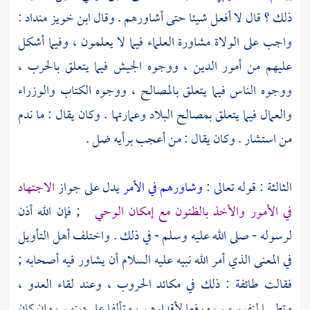
ذلك ؟ قال لا أفعل شيئا حتى أشاورهم . وقال
ابن خويز منداد
:
واجب على الولاة مشاورة العلماء فيما لا يعلمون ، وفيما أشكل
عليهم من أمور الدين ، ووجوه الجيش فيما يتعلق بالحرب ،
ووجوه الناس فيما يتعلق بالمصالح ، ووجوه الكتاب والوزراء
والعمال فيما يتعلق بمصالح البلاد وعمارتها . وكان يقال : ما ندم
من استشار . وكان يقال : من أعجب برأيه ضل .
الثالثة : قوله تعالى :
وشاورهم في الأمر
يدل على جواز
الاجتهاد
في الأمور والأخذ بالظنون مع إمكان الوحي
; فإن الله أذن
لرسوله - صلى الله عليه وسلم - في ذلك . واختلف أهل التأويل
في المعنى الذي أمر الله نبيه عليه السلام أن يشاور فيه أصحابه ;
فقالت طائفة : ذلك في مكائد الحروب ، وعند لقاء العدو ،
وتطييبا لنفوسهم ، ورفعا لأقدارهم ، وتألفا على دينهم ، وإن كان