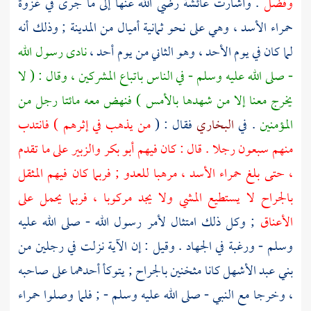
وفضل
. وأشارت
عائشة
رضي الله عنها إلى ما جرى في غزوة
حمراء الأسد ، وهي على نحو ثمانية أميال من
المدينة
; وذلك أنه
لما كان في يوم الأحد ، وهو الثاني من يوم
أحد
،
نادى رسول الله
- صلى الله عليه وسلم - في الناس باتباع المشركين ، وقال : ( لا
يخرج معنا إلا من شهدها بالأمس ) فنهض معه مائتا رجل من
المؤمنين
. في
البخاري
فقال : (
من يذهب في إثرهم ) فانتدب
منهم سبعون رجلا . قال : كان فيهم
أبو بكر
والزبير
على ما تقدم
، حتى بلغ
حمراء الأسد
، مرهبا للعدو ; فربما كان فيهم المثقل
بالجراح لا يستطيع المشي ولا يجد مركوبا ، فربما يحمل على
الأعناق
; وكل ذلك امتثال لأمر رسول الله - صلى الله عليه
وسلم - ورغبة في الجهاد . وقيل : إن الآية نزلت في رجلين من
بني عبد الأشهل
كانا مثخنين بالجراح ; يتوكأ أحدهما على صاحبه
، وخرجا مع النبي - صلى الله عليه وسلم - ; فلما وصلوا
حمراء