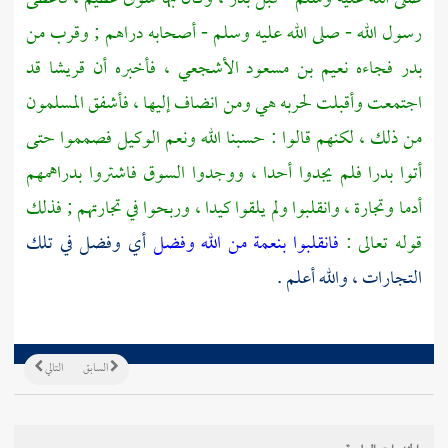
رسول الله - صلى الله عليه وسلم - أصحابه دراهم ; وقرب من
بدر
فجاءه
نعيم بن مسعود الأشجعي
، فأخبره أن
قريشا
قد
اجتمعت وأقبلت لحربه هي ومن انضاف إليها ، فأشفق المسلمون
من ذلك ، لكنهم قالوا : حسبنا الله ونعم الوكيل فصمموا حتى
أتوا
بدرا
فلم يجدوا أحدا ، ووجدوا السوق فاشتروا بدراهمهم
أدما وتجارة ، وانقلبوا ولم يلقوا كيدا ، وربحوا في تجارتهم ; فذلك
قوله تعالى :
فانقلبوا بنعمة من الله وفضل
أي وفضل في تلك
التجارات ، والله أعلم .
السابق
التالي