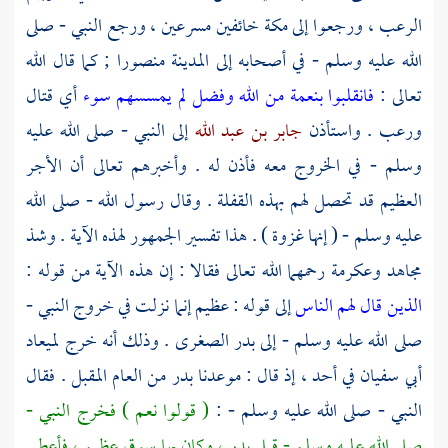
الرعب ، ورجعوا إلى
مكة
خائفين مسرعين ، ورجع النبي - صلى
الله عليه وسلم - في أصحابه إلى
المدينة
منصورا ; كما قال الله
تعالى :
فانقلبوا بنعمة من الله وفضل لم يمسسهم سوء
أي قتال
ورعب . واستأذن
جابر بن عبد الله
إلى النبي - صلى الله عليه
وسلم - في الخروج معه فأذن له . وأخبرهم تعالى أن الأجر
العظيم قد تحصل لهم بهذه القفلة . وقال رسول الله - صلى الله
عليه وسلم - ( إنها غزوة ) . هذا تفسير الجمهور لهذه الآية . وشذ
مجاهد
وعكرمة
رحمهما الله تعالى فقالا : إن هذه الآية من قوله :
الذين قال لهم الناس
إلى قوله : عظيم إنما نزلت في خروج النبي -
صلى الله عليه وسلم - إلى بدر الصغرى . وذلك أنه خرج لميعاد
أبي سفيان
في
أحد
، إذ قال : موعدنا بدر من العام المقبل . فقال
النبي - صلى الله عليه وسلم - :
( قولوا نعم ) فخرج النبي -
صلى الله عليه وسلم - قبل
بدر
، وكان بها سوق عظيم ، فأعطى