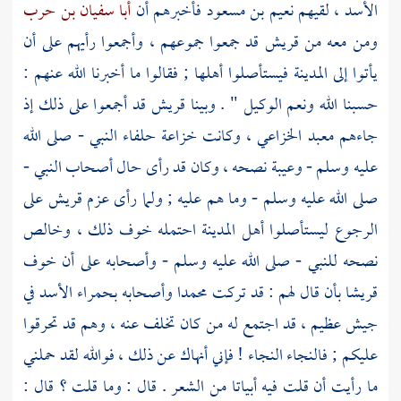
الأسد
، لقيهم
نعيم بن مسعود
فأخبرهم أن
أبا سفيان بن حرب
ومن معه من
قريش
قد جمعوا جموعهم ، وأجمعوا رأيهم على أن
يأتوا إلى
المدينة
فيستأصلوا أهلها ; فقالوا ما أخبرنا الله عنهم :
حسبنا الله ونعم الوكيل " . وبينا
قريش
قد أجمعوا على ذلك إذ
جاءهم
معبد الخزاعي
، وكانت
خزاعة
حلفاء النبي - صلى الله
عليه وسلم - وعيبة نصحه ، وكان قد رأى حال أصحاب النبي -
صلى الله عليه وسلم - وما هم عليه ; ولما رأى عزم
قريش
على
الرجوع ليستأصلوا أهل
المدينة
احتمله خوف ذلك ، وخالص
نصحه للنبي - صلى الله عليه وسلم - وأصحابه على أن خوف
قريشا
بأن قال لهم : قد تركت
محمدا
وأصحابه
بحمراء الأسد
في
جيش عظيم ، قد اجتمع له من كان تخلف عنه ، وهم قد تحرقوا
عليكم ; فالنجاء النجاء ! فإني أنهاك عن ذلك ، فوالله لقد حملني
ما رأيت أن قلت فيه أبياتا من الشعر . قال : وما قلت ؟ قال :