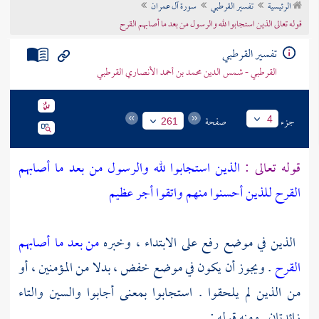
الرئيسية
تفسير القرطبي
سورة آل عمران
تراجم الأعلام
قوله تعالى الذين استجابوا لله والرسول من بعد ما أصابهم القرح
تفسير القرطبي
القرطبي - شمس الدين محمد بن أحمد الأنصاري القرطبي
جزء
صفحة
4
261
قوله تعالى :
الذين استجابوا لله والرسول من بعد ما أصابهم
القرح للذين أحسنوا منهم واتقوا أجر عظيم
الذين في موضع رفع على الابتداء ، وخبره
من بعد ما أصابهم
القرح
. ويجوز أن يكون في موضع خفض ، بدلا من المؤمنين ، أو
من الذين لم يلحقوا . استجابوا بمعنى أجابوا والسين والتاء
زائدتان . ومنه قوله :