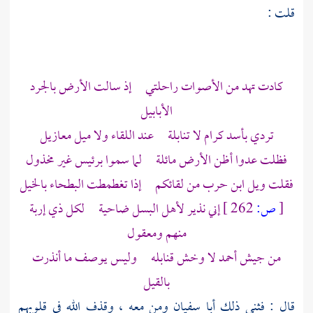
قلت :
كادت تهد من الأصوات راحلتي إذ سالت الأرض بالجرد
الأبابيل
تردي بأسد كرام لا تنابلة عند اللقاء ولا ميل معازيل
فظلت عدوا أظن الأرض مائلة لما سموا برئيس غير مخذول
فقلت ويل ابن حرب من لقائكم إذا تغطمطت البطحاء بالخيل
[
ص:
262 ]
إني نذير لأهل البسل ضاحية لكل ذي إربة
منهم ومعقول
من جيش
أحمد
لا وخش قنابله وليس يوصف ما أنذرت
بالقيل
قال : فثنى ذلك
أبا سفيان
ومن معه ، وقذف الله في قلوبهم