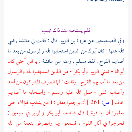
فلم يستجبه عند ذاك مجيب
وفي الصحيحين عن
عروة بن الزبير
قال : قالت لي
عائشة
رضي
الله عنها : كان أبوك من الذين استجابوا لله والرسول من بعد ما
أصابهم القرح . لفظ
مسلم
. وعنه عن
عائشة
:
يا ابن أختي كان
أبواك - تعني
الزبير
وأبا بكر
- من الذين استجابوا لله والرسول
من بعد ما أصابهم القرح . وقالت : لما انصرف المشركون من
أحد
وأصاب النبي - صلى الله عليه وسلم - وأصحابه ما أصابهم
خاف
[
ص:
261 ]
أن يرجعوا فقال : ( من ينتدب لهؤلاء حتى
يعلموا أن بنا قوة ) قال فانتدب أبو بكر والزبير في سبعين ;
فخرجوا في آثار القوم ، فسمعوا بهم وانصرفوا بنعمة من الله