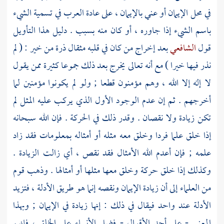
في محل الإيمان أو عني بالإيمان ، على عادة العرب في تسمية الشيء
باسم الشيء إذا جاوره ، أو كان منه بسبب . دليل هذا التأويل
قول
الشافعي
بعد إخراج من كان في قلبه مثقال ذرة من خير : ( لم
نذر فيها خيرا ) مع أنه تعالى يخرج بعد ذلك جموعا كثيرة ممن يقول
لا إله إلا الله ، وهم مؤمنون قطعا ; ولو لم يكونوا مؤمنين لما
أخرجهم . ثم إن عدم الوجود الأول الذي يركب عليه المثل لم
تكن زيادة ولا نقصان . وقدر ذلك في الحركة . فإن الله سبحانه
إذا خلق علما فردا وخلق معه مثله أو أمثاله بمعلومات فقد زاد
علمه ; فإن أعدم الله الأمثال فقد نقص ، أي زالت الزيادة .
وكذلك إذا خلق حركة وخلق معها مثلها أو أمثالها . وذهب قوم
من العلماء إلى أن زيادة الإيمان ونقصه إنما هو طريق الأدلة ، فتزيد
الأدلة عند واحد فيقال في ذلك : إنها زيادة في الإيمان ; وبهذا
المعنى - على أحد الأقوال - فضل الأنبياء على الخلق ، فإنهم