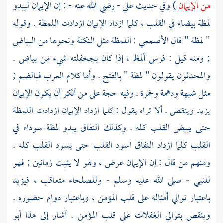
من الإيمان
) وفي حديث
علي
- رضي الله عنه - : إن الإيمان ليبدو
لمظة بيضاء في القلب ، كلما ازداد الإيمان ازدادت اللمظة . وقوله
" لمظة " قال
الأصمعي
: اللمظة مثل النكتة ونحوها من البياض
; ومنه قيل : فرس ألمظ ، إذا كان بجحفلته شيء من بياض .
والمحدثون يقولون " لمظة " بالفتح . وأما كلام العرب فبالضم ;
مثل شبهة ودهمة وخمرة . وفيه حجة على من أنكر أن يكون الإيمان
يزيد وينقص . ألا تراه يقول : كلما ازداد الإيمان ازدادت اللمظة
حتى يبيض القلب كله . وكذلك النفاق يبدو لمظة سوداء في
القلب كلما ازداد النفاق اسود القلب حتى يسود القلب كله .
ومنهم من قال : إن الإيمان عرض ، وهو لا يثبت زمانين ; فهو
للنبي - صلى الله عليه وسلم - وللصلحاء متعاقب ، فيزيد
باعتبار توالي أمثاله على قلب المؤمن ، وباعتبار دوام حضوره .
وينقص بتوالي الغفلات على قلب المؤمن . أشار إلى هذا
أبو