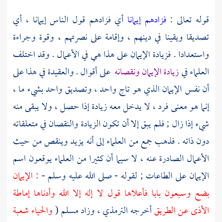
قوله تعالى :
فزادهم إيمانا
أي فزادهم قول الناس إيمانا ، أي
تصديقا ويقينا في دينهم ، وإقامة على نصرتهم ، وقوة وجراءة
واستعدادا . فزيادة الإيمان على هذا هي في الأعمال . وقد اختلف
العلماء في
زيادة الإيمان ونقصانه
على أقوال . والعقيدة في هذا على
أن نفس الإيمان الذي هو تاج واحد ، وتصديق واحد بشيء ما ،
إنما هو معنى فرد ، لا يدخل معه زيادة إذا حصل ، ولا يبقى منه
شيء إذا زال ; فلم يبق إلا أن تكون الزيادة والنقصان في متعلقاته
دون ذاته . فذهب جمع من العلماء إلى أنه يزيد وينقص من حيث
الأعمال الصادرة عنه ، لا سيما أن كثيرا من العلماء يوقعون اسم
الإيمان على الطاعات ; لقوله - صلى الله عليه وسلم - :
الإيمان
بضع وسبعون بابا فأعلاها قول لا إله إلا الله وأدناها إماطة
الأذى عن الطريق
أخرجه
الترمذي
، وزاد
مسلم
(
والحياء شعبة