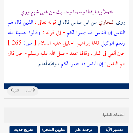
فتملأ بيتنا إقطا وسمنا وحسبك من غنى شبع وري
روى
البخاري
عن
ابن عباس
قال في
قوله تعالى :
الذين قال لهم
الناس إن الناس قد جمعوا لكم
- إلى قوله :
وقالوا حسبنا الله
ونعم الوكيل
قالها
إبراهيم
الخليل عليه السلام
[
ص:
265 ]
حين ألقي في النار . وقالها
محمد
- صلى الله عليه وسلم - حين قال
لهم الناس :
إن الناس قد جمعوا لكم
، والله أعلم .
السابق
التالي
الخدمات العلمية
تفسير الآية
ترجمة علم
عناوين الشجرة
تخريج حديث