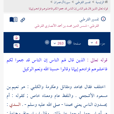
الرئيسية
تفسير القرطبي
سورة آل عمران
تراجم الأعلام
قوله تعالى الذين قال لهم الناس إن الناس قد جمعوا لكم فاخشوهم فزادهم إيمانا
تفسير القرطبي
القرطبي - شمس الدين محمد بن أحمد الأنصاري القرطبي
جزء
صفحة
4
263
قوله تعالى :
الذين قال لهم الناس إن الناس قد جمعوا لكم
فاخشوهم فزادهم إيمانا وقالوا حسبنا الله ونعم الوكيل
اختلف فقال
مجاهد
ومقاتل
وعكرمة
والكلبي
: هو
نعيم بن
مسعود الأشجعي
. واللفظ عام ومعناه خاص ; كقوله : أم
يحسدون الناس يعني
محمدا
- صلى الله عليه وسلم - .
السدي
:
هو أعرابي جعل له جعل على ذلك . وقال ابن إسحاق وجماعة :