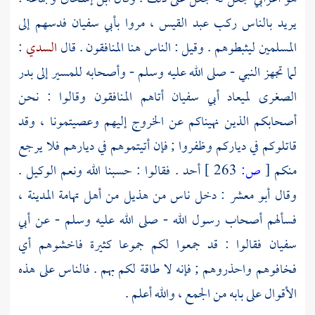
يريد بالناس ركب
عبد القيس
، مروا
بأبي سفيان
فدسهم إلى
المسلمين ليثبطوهم . وقيل : الناس هنا المنافقون . قال
السدي
:
لما تجهز النبي - صلى الله عليه وسلم - وأصحابه للمسير إلى
بدر
الصغرى لميعاد
أبي سفيان
أتاهم المنافقون وقالوا : نحن
أصحابكم الذين نهيناكم عن الخروج إليهم وعصيتمونا ، وقد
قاتلوكم في دياركم وظفروا ; فإن أتيتموهم في ديارهم فلا يرجع
منكم
[
ص:
263 ]
أحد . فقالوا : حسبنا الله ونعم الوكيل .
وقال
أبو معشر
: دخل ناس من هذيل من أهل تهامة
المدينة
،
فسألهم أصحاب رسول الله - صلى الله عليه وسلم - عن
أبي
سفيان
فقالوا : قد جمعوا لكم جموعا كثيرة فاخشوهم أي
فخافوهم واحذروهم ; فإنه لا طاقة لكم بهم . فالناس على هذه
الأقوال على بابه من الجمع ، والله أعلم .