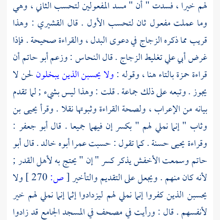
لهم خيرا ، فسدت " أن " مسد المفعولين لتحسب الثاني ، وهي
وما عملت مفعول ثان لتحسب الأول . قال
القشيري
: وهذا
قريب مما ذكره الزجاج في دعوى البدل ، والقراءة صحيحة . فإذا
غرض أبي علي تغليط
الزجاج
. قال
النحاس
: وزعم
أبو حاتم
أن
قراءة
حمزة
بالتاء هنا ، وقوله :
ولا يحسبن الذين يبخلون
لحن لا
يجوز . وتبعه على ذلك جماعة . قلت : وهذا ليس بشيء ; لما تقدم
بيانه من الإعراب ، ولصحة القراءة وثبوتها نقلا . وقرأ
يحيى بن
وثاب
" إنما نملي لهم " بكسر إن فيهما جميعا . قال
أبو جعفر
:
وقراءة
يحيى
حسنة . كما تقول : حسبت
عمرا
أبوه
خالد
. قال
أبو
حاتم
وسمعت
الأخفش
يذكر كسر " إن " يحتج به لأهل القدر ;
لأنه كان منهم . ويجعل على التقديم والتأخير
[
ص:
270 ]
ولا
يحسبن الذين كفروا إنما نملي لهم ليزدادوا إثما إنما نملي لهم خير
لأنفسهم . قال : ورأيت في مصحف في المسجد الجامع قد زادوا