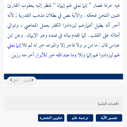
فيه حرفا فصار " إنما نملي لهم إيمانا " فنظر إليه
يعقوب القارئ
فتبين اللحن فحكه . والآية نص في بطلان مذهب
القدرية
; لأنه
أخبر أنه يطيل أعمارهم ليزدادوا الكفر بعمل المعاصي ، وتوالي
أمثاله على القلب . كما تقدم بيانه في ضده وهو الإيمان . وعن
ابن
عباس
قال : ما من بر ولا فاجر إلا والموت خير له ثم تلا
إنما نملي
لهم
ليزدادوا لهم إثما وتلا
وما عند الله خير للأبرار
أخرجه
رزين
.
السابق
التالي
الخدمات العلمية
تفسير الآية
ترجمة علم
عناوين الشجرة