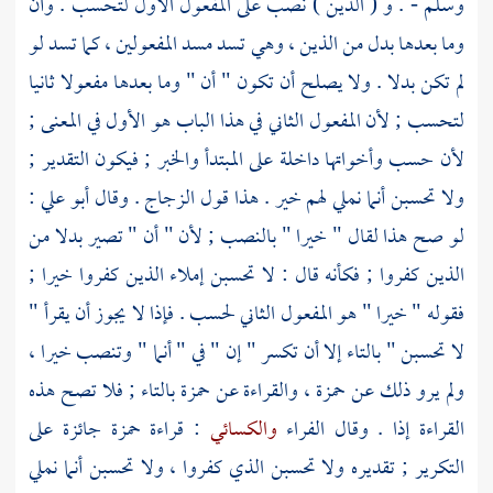
وسلم - . و ( الذين ) نصب على المفعول الأول لتحسب . وأن
وما بعدها بدل من الذين ، وهي تسد مسد المفعولين ، كما تسد لو
لم تكن بدلا . ولا يصلح أن تكون " أن " وما بعدها مفعولا ثانيا
لتحسب ; لأن المفعول الثاني في هذا الباب هو الأول في المعنى ;
لأن حسب وأخواتها داخلة على المبتدأ والخبر ; فيكون التقدير ;
ولا تحسبن أنما نملي لهم خير . هذا قول
الزجاج
. وقال
أبو علي
:
لو صح هذا لقال " خيرا " بالنصب ; لأن " أن " تصير بدلا من
الذين كفروا ; فكأنه قال : لا تحسبن إملاء الذين كفروا خيرا ;
فقوله " خيرا " هو المفعول الثاني لحسب . فإذا لا يجوز أن يقرأ "
لا تحسبن " بالتاء إلا أن تكسر " إن " في " أنما " وتنصب خيرا ،
ولم يرو ذلك عن
حمزة
، والقراءة عن
حمزة
بالتاء ; فلا تصح هذه
القراءة إذا . وقال
الفراء
والكسائي
: قراءة
حمزة
جائزة على
التكرير ; تقديره ولا تحسبن الذي كفروا ، ولا تحسبن أنما نملي