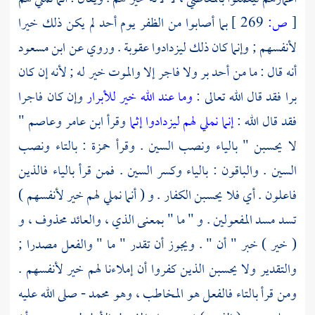
[
ص:
269 ]
بما أصابوا من الظفر يوم
أحد
لم يكن ذلك خيرا
لأنفسهم ; وإنما كان ذلك ليزدادوا عقوبة . وروي عن
ابن مسعود
أنه قال : ما من أحد بر ولا فاجر إلا والموت خير له ; لأنه إن كان
برا فقد قال الله تعالى :
وما عند الله خير للأبرار
وإن كان فاجرا
فقد قال الله :
إنما نملي لهم ليزدادوا إثما
وقرأ
ابن عامر
وعاصم
"
لا يحسبن " بالياء ونصب السين . وقرأ
حمزة
: بالتاء ونصب
السين . والباقون : بالياء وكسر السين . فمن قرأ بالياء فالذين
فاعلون . أي فلا يحسبن الكفار . و ( أنما نملي لهم خير لأنفسهم )
تسد مسد المفعولين . و " ما " بمعنى الذي ، والعائد محذوف ، و
( خير ) خبر " أن " . ويجوز أن تقدر " ما " والفعل مصدرا ;
والتقدير ولا يحسبن الذين كفروا أن إملاءنا لهم خير لأنفسهم .
ومن قرأ بالتاء فالفعل هو المخاطب ، وهو
محمد
- صلى الله عليه