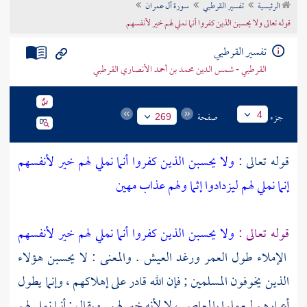
الرئيسية
تفسير القرطبي
سورة آل عمران
تراجم الأعلام
قوله تعالى ولا يحسبن الذين كفروا أنما نملي لهم خير لأنفسهم
تفسير القرطبي
القرطبي - شمس الدين محمد بن أحمد الأنصاري القرطبي
جزء
صفحة
4
269
قوله تعالى :
ولا يحسبن الذين كفروا أنما نملي لهم خير لأنفسهم
إنما نملي لهم ليزدادوا إثما ولهم عذاب مهين
قوله تعالى :
ولا يحسبن الذين كفروا أنما نملي لهم خير لأنفسهم
الإملاء طول العمر ورغد العيش . والمعنى : لا يحسبن هؤلاء
الذين يخوفون المسلمين ; فإن الله قادر على إهلاكهم ، وإنما يطول
أعمارهم ليعملوا بالمعاصي ، لا لأنه خير لهم . ويقال : أنما نملي لهم