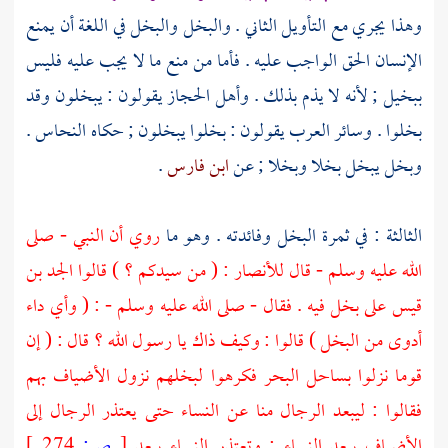
وهذا يجري مع التأويل الثاني . والبخل والبخل في اللغة أن يمنع
الإنسان الحق الواجب عليه . فأما من منع ما لا يجب عليه فليس
ببخيل ; لأنه لا يذم بذلك . وأهل
الحجاز
يقولون : يبخلون وقد
بخلوا . وسائر العرب يقولون : بخلوا يبخلون ; حكاه
النحاس
.
وبخل يبخل بخلا وبخلا ; عن
ابن فارس
.
الثالثة : في ثمرة البخل وفائدته . وهو ما
روي أن النبي - صلى
الله عليه وسلم - قال
للأنصار
: ( من سيدكم ؟ ) قالوا
الجد بن
قيس
على بخل فيه . فقال - صلى الله عليه وسلم - : ( وأي داء
أدوى من البخل ) قالوا : وكيف ذاك يا رسول الله ؟ قال : ( إن
قوما نزلوا بساحل البحر فكرهوا لبخلهم نزول الأضياف بهم
فقالوا : ليبعد الرجال منا عن النساء حتى يعتذر الرجال إلى
الأضياف ببعد النساء ; وتعتذر النساء ببعد
[
ص:
274 ]