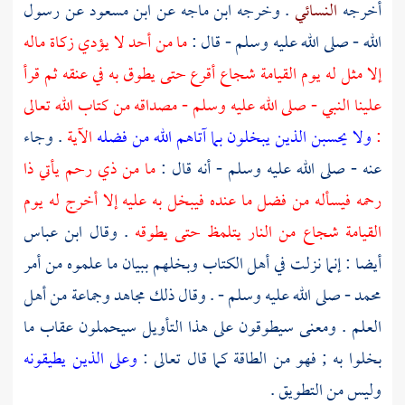
أخرجه
النسائي
. وخرجه
ابن ماجه
عن
ابن مسعود
عن رسول
الله - صلى الله عليه وسلم - قال :
ما من أحد لا يؤدي زكاة ماله
إلا مثل له يوم القيامة شجاع أقرع حتى يطوق به في عنقه ثم قرأ
علينا النبي - صلى الله عليه وسلم - مصداقه من كتاب الله تعالى
:
ولا يحسبن الذين يبخلون بما آتاهم الله من فضله
الآية
. وجاء
عنه - صلى الله عليه وسلم - أنه قال :
ما من ذي رحم يأتي ذا
رحمه فيسأله من فضل ما عنده فيبخل به عليه إلا أخرج له يوم
القيامة شجاع من النار يتلمظ حتى يطوقه
. وقال
ابن عباس
أيضا : إنما نزلت في أهل الكتاب وبخلهم ببيان ما علموه من أمر
محمد
- صلى الله عليه وسلم - . وقال ذلك
مجاهد
وجماعة من أهل
العلم . ومعنى سيطوقون على هذا التأويل سيحملون عقاب ما
بخلوا به ; فهو من الطاقة كما قال تعالى :
وعلى الذين يطيقونه
وليس من التطويق .