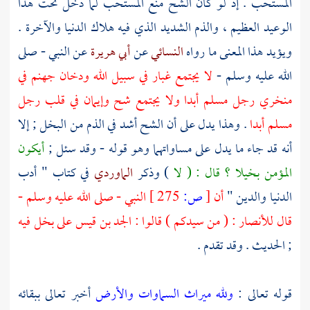
المستحب . إذ لو كان الشح منع المستحب لما دخل تحت هذا
الوعيد العظيم ، والذم الشديد الذي فيه هلاك الدنيا والآخرة .
ويؤيد هذا المعنى ما رواه
النسائي
عن
أبي هريرة
عن النبي - صلى
الله عليه وسلم -
لا يجتمع غبار في سبيل الله ودخان جهنم في
منخري رجل مسلم أبدا ولا يجتمع شح وإيمان في قلب رجل
مسلم أبدا
. وهذا يدل على أن الشح أشد في الذم من البخل ; إلا
أنه قد جاء ما يدل على مساواتهما وهو قوله - وقد سئل ;
أيكون
المؤمن بخيلا ؟ قال : ( لا
) وذكر
الماوردي
في كتاب " أدب
الدنيا والدين "
أن
[
ص:
275 ]
النبي - صلى الله عليه وسلم -
قال
للأنصار
: ( من سيدكم ) قالوا : الجد بن قيس على بخل فيه
; الحديث . وقد تقدم .
قوله تعالى :
ولله ميراث السماوات والأرض
أخبر تعالى ببقائه