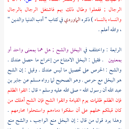
الرجال ; ففعلوا وطال ذلك بهم فاشتغل الرجال بالرجال
والنساء بالنساء
) ذكره
الماوردي
في كتاب " أدب الدنيا والدين "
، والله أعلم .
الرابعة : واختلف في
البخل والشح ; هل هما بمعنى واحد أو
بمعنيين
. فقيل : البخل الامتناع من إخراج ما حصل عندك .
والشح : الحرص على تحصيل ما ليس عندك . وقيل : إن الشح
هو البخل مع حرص . وهو الصحيح لما رواه
مسلم
عن
جابر
بن
عبد الله أن رسول الله - صلى الله عليه وسلم - قال :
اتقوا الظلم
فإن الظلم ظلمات يوم القيامة واتقوا الشح فإن الشح أهلك من
كان قبلكم حملهم على أن سفكوا دماءهم واستحلوا محارمهم
.
وهذا يرد قول من قال : إن البخل منع الواجب ، والشح منع