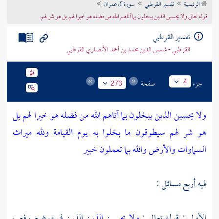
الرئيسية
تفسير القرطبي
سورة آل عمران
تراجم الأعلام
قوله تعالى ولا يحسبن الذين يبخلون بما آتاهم الله من فضله هو خيرا لهم بل هو شر لهم
تفسير القرطبي
القرطبي - شمس الدين محمد بن أحمد الأنصاري القرطبي
جزء
صفحة
4
273
ولا يحسبن الذين يبخلون بما آتاهم الله من فضله هو خيرا لهم بل
هو شر لهم سيطوقون ما بخلوا به يوم القيامة ولله ميراث
السماوات والأرض والله بما تعملون خبير
فيه أربع مسائل :
الأولى : قوله تعالى :
ولا يحسبن الذين
الذين في موضع رفع ،