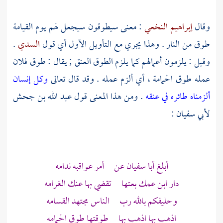
وقال
إبراهيم النخعي
: معنى سيطوقون سيجعل لهم يوم القيامة
طوق من النار . وهذا يجري مع التأويل الأول أي قول
السدي
.
وقيل : يلزمون أعمالهم كما يلزم الطوق العنق ; يقال : طوق فلان
عمله طوق الحمامة ، أي ألزم عمله . وقد قال تعالى
وكل إنسان
ألزمناه طائره في عنقه
. ومن هذا المعنى قول
عبد الله بن جحش
لأبي سفيان
:
أبلغ
أبا سفيان
عن أمر عواقبه ندامه
دار ابن عمك بعتها تقضي بها عنك الغرامه
وحليفكم بالله رب الناس مجتهد القسامه
اذهب بها اذهب بها طوقتها طوق الحمامه