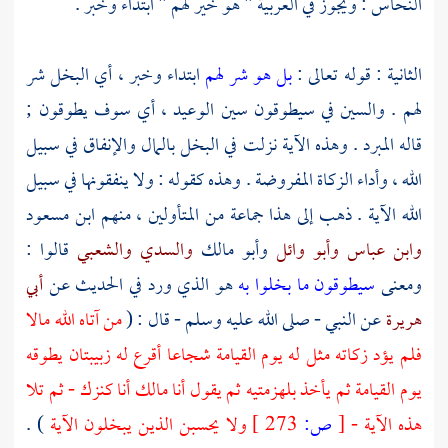
النحاس
: ويجوز في العربية " هو خير لهم " ابتداء وخبر .
الثانية : قوله تعالى :
بل هو شر لهم
ابتداء وخبر ، أي البخل شر
لهم . والسين في سيطوقون سين الوعيد ، أي سوف يطوقون ;
قاله المبرد . وهذه الآية نزلت في البخل بالمال والإنفاق في سبيل
الله ، وأداء الزكاة المفروضة . وهذه كقوله : ولا ينفقونها في سبيل
الله الآية . ذهب إلى هذا جماعة من المتأولين ، منهم
ابن مسعود
وابن عباس
وأبو وائل
وأبو مالك
والسدي
والشعبي
قالوا :
ومعنى
سيطوقون ما بخلوا به
هو الذي ورد في الحديث عن
أبي
هريرة
عن النبي - صلى الله عليه وسلم - قال : (
من آتاه الله مالا
فلم يؤد زكاته مثل له يوم القيامة شجاعا أقرع له زبيبتان يطوقه
يوم القيامة ثم يأخذ بلهزمتيه ثم يقول أنا مالك أنا كنزك - ثم تلا
هذه الآية -
[
ص:
273 ]
ولا يحسبن الذين يبخلون الآية
) .