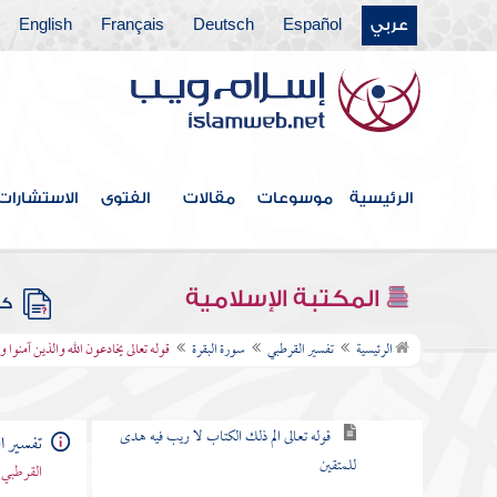
باب ما جاء من الحجة في الرد على
عربي
Español
Deutsch
Français
English
من طعن في القرآن وخالف مصحف
عثمان بالزيادة والنقصان
القول في الاستعاذة
الرئيسية
موسوعات
مقالات
الفتوى
الاستشارات
بسم الله الرحمن الرحيم
سورة الفاتحة
المكتبة الإسلامية
كتب
سورة البقرة
الرئيسية
تفسير القرطبي
سورة البقرة
قوله تعالى يخادعون الله والذين آمنوا
الكلام في نزولها وفضلها وما جاء فيها
قوله تعالى الم ذلك الكتاب لا ريب فيه هدى
تفسير ا
للمتقين
القرطبي 