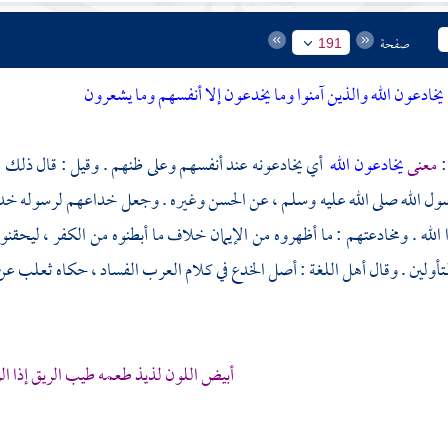
صفحة
191
يخادعون الله والذين آمنوا وما يخدعون إلا أنفسهم وما يشعرون
:
معنى
يخادعون الله
أي يخادعونه عند أنفسهم وعلى ظنهم . وقيل : قال ذلك ل
ل الله صلى الله عليه وسلم ، عن
الحسن
وغيره . وجعل خداعهم لرسوله خداعا 
الله . ومخادعتهم : ما أظهروه من الإيمان خلاف ما أبطنوه من الكفر ، ليحقنو
متأولين . وقال أهل اللغة : أصل الخدع في كلام العرب الفساد ، حكاه
ثعلب
عن
أبيض اللون لذيذ طعمه طيب الريق إذا ا