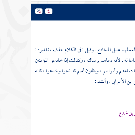
عملهم عمل المخادع . وقيل : في الكلام حذف ، تقديره :
له ، لأنه دعاهم برسالته ، وكذلك إذا خادعوا المؤمنين
ا دماءهم وأموالهم ، ويظنون أنهم قد نجوا وخدعوا ، قاله
ابن الأعرابي
. وأنشد :
لريق خدع