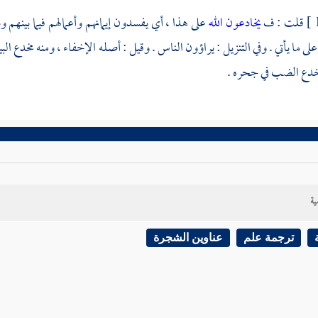
قلت : ف
يخادعون الله
على هذا ، أي يفسدون إيمانهم وأعمالهم فيما بينهم وب
ى ما يأتي . وفي التنزيل : يراؤون الناس . وقيل : أصله الإخفاء ، ومنه مخدع ا
خدع الضب في جحره .
ية
ترجمة علم
عناوين الشجرة