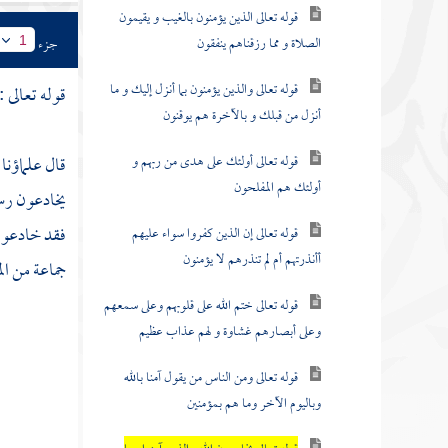
قوله تعالى الذين يؤمنون بالغيب و يقيمون
الصلاة و مما رزقناهم ينفقون
جزء
1
قوله تعالى والذين يؤمنون بما أنزل إليك و ما
قوله تعالى :
أنزل من قبلك و بالآخرة هم يوقنون
قوله تعالى أولئك على هدى من ربهم و
قال علماؤنا 
أولئك هم المفلحون
يخادعون رسو
فقد خادعوا 
قوله تعالى إن الذين كفروا سواء عليهم
أأنذرتهم أم لم تنذرهم لا يؤمنون
جماعة من ال
قوله تعالى ختم الله على قلوبهم وعلى سمعهم
وعلى أبصارهم غشاوة و لهم عذاب عظيم
قوله تعالى ومن الناس من يقول آمنا بالله
وباليوم الآخر وما هم بمؤمنين