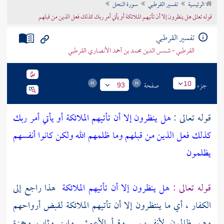
الرئيسية
تفسير القرطبي
سورة النحل
تراجم الأعلام
قوله تعالى هل ينظرون إلا أن تأتيهم الملائكة أو يأتي أمر ربك كذلك فعل الذين من قبلهم
تفسير القرطبي
القرطبي - شمس الدين محمد بن أحمد الأنصاري القرطبي
جزء
صفحة
10
93
قوله تعالى :
هل ينظرون إلا أن تأتيهم الملائكة أو يأتي أمر ربك
كذلك فعل الذين من قبلهم وما ظلمهم الله ولكن كانوا أنفسهم
يظلمون
قوله تعالى :
هل ينظرون إلا أن تأتيهم الملائكة
هذا راجع إلى
الكفار ، أي ما ينتظرون إلا أن تأتيهم الملائكة لقبض أرواحهم
وهم ظالمون لأنفسهم . وقرأ
الأعمش
وابن وثاب
وحمزة