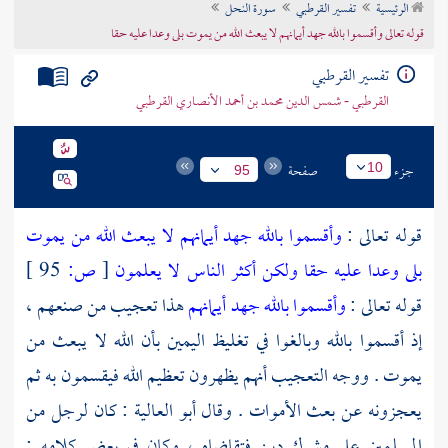
الرئيسية
تفسير القرطبي
سورة النحل
تراجم الأعلام
قوله تعالى وأقسموا بالله جهد أيمانهم لا يبعث الله من يموت بلى وعدا عليه حقا
تفسير القرطبي
القرطبي - شمس الدين محمد بن أحمد الأنصاري القرطبي
جزء
صفحة
10
95
قوله تعالى :
وأقسموا بالله جهد أيمانهم لا يبعث الله من يموت
بلى وعدا عليه حقا ولكن أكثر الناس لا يعلمون
[
ص:
95 ]
قوله تعالى :
وأقسموا بالله جهد أيمانهم
هذا تعجيب من صنعهم ،
إذ أقسموا بالله وبالغوا في تغليظ اليمين بأن الله لا يبعث من
يموت . ووجه التعجيب أنهم يظهرون تعظيم الله فيقسمون به ثم
يعجزونه عن بعث الأموات . وقال
أبو العالية
: كان لرجل من
المسلمين على مشرك دين فتقاضاه ، وكان في بعض كلامه :