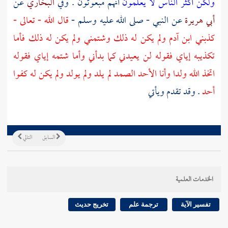
ولكن أكثر الناس لا يعلمون
أنهم مبعوثون . وفي
البخاري
عن
أبي هريرة
عن النبي - صلى الله عليه وسلم -
قال الله - تعالى -
كذبني ابن
آدم
ولم يكن له ذلك وشتمني ولم يكن له ذلك فأما
تكذيبه إياي فقوله لن يعيدني كما بدأني وأما شتمه إياي فقوله
اتخذ الله ولدا وأنا الأحد الصمد لم يلد ولم يولد ولم يكن له كفوا
أحد
. وقد تقدم ويأتي
السابق
التالي
الخدمات العلمية
تفسير الآية
ترجمة علم
تخريج حديث