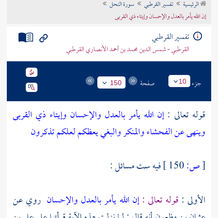
الرئيسية
تفسير القرطبي
سورة النحل
تراجم الأعلام
إن الله يأمر بالعدل والإحسان وإيتاء ذي القربى
تفسير القرطبي
القرطبي - شمس الدين محمد بن أحمد الأنصاري القرطبي
جزء
صفحة
10
150
قوله تعالى :
إن الله يأمر بالعدل والإحسان وإيتاء ذي القربى
وينهى عن الفحشاء والمنكر والبغي يعظكم لعلكم تذكرون
[
ص:
150 ]
فيه ست مسائل :
الأولى :
قوله تعالى :
إن الله يأمر بالعدل والإحسان
روي عن
عثمان بن مظعون
أنه قال : لما نزلت هذه الآية قرأتها على
علي بن