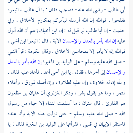
أبي طالب
- رضي الله عنه - فتعجب فقال : يا
آل غالب
، اتبعوه
تفلحوا ، فوالله إن الله أرسله ليأمركم بمكارم الأخلاق . وفي
حديث - إن
أبا طالب
لما قيل له : إن ابن أخيك زعم أن الله أنزل
عليه
إن الله يأمر بالعدل والإحسان
الآية ، قال : اتبعوا ابن أخي ،
فوالله إنه لا يأمر إلا بمحاسن الأخلاق . وقال
عكرمة :
قرأ النبي
- صلى الله عليه وسلم - على
الوليد بن المغيرة
إن الله يأمر بالعدل
والإحسان
إلى آخرها ، فقال : يا ابن أخي أعد ، فأعاد عليه فقال :
والله إن له لحلاوة ، وإن عليه لطلاوة ، وإن أصله لمورق ، وأعلاه
لمثمر ، وما هو بقول بشر ، وذكر الغزنوي أن
عثمان بن مظعون
هو القارئ . قال
عثمان
: ما أسلمت ابتداء إلا حياء من رسول
الله - صلى الله عليه وسلم - حتى نزلت هذه الآية وأنا عنده
فاستقر الإيمان في قلبي ، فقرأتها على
الوليد بن المغيرة
فقال : يا