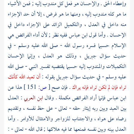
وإعطاء الحق . والإحسان هو فعل كل مندوب إليه ; فمن الأشياء
ما هو كله مندوب إليه ، ومنها ما هو فرض ، إلا أن حد الإجزاء
منه داخل في العدل ، والتكميل الزائد على الإجزاء داخل في
الإحسان . وأما قول
ابن عباس
ففيه نظر ; لأن أداء الفرائض هي
الإسلام حسبما فسره رسول الله - صلى الله عليه وسلم - في
حديث سؤال
جبريل
، وذلك هو العدل ، وإنما الإحسان
التكميلات والمندوب إليه حسبما يقتضيه تفسير النبي - صلى الله
عليه وسلم - في حديث سؤال
جبريل
بقوله :
أن تعبد الله كأنك
تراه فإن لم تكن تراه فإنه يراك
. فإن صح
[
ص:
151 ]
هذا عن
ابن عباس
فإنما أراد الفرائض مكملة . وقال
ابن العربي
: العدل
بين العبد وبين ربه إيثار حقه - تعالى - على حظ نفسه ، وتقديم
رضاه على هواه ، والاجتناب للزواجر والامتثال للأوامر . وأما
العدل بينه وبين نفسه فمنعها مما فيه هلاكها ; قال الله - تعالى - :