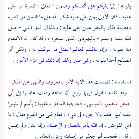
بقوله :
إنما بغيكم على أنفسكم
وضمن - تعالى - نصرة من بغي
عليه ، كان الأولى بمن بغي عليه شكر الله على ما ضمن من نصره
ومقابلة ذلك بالعفو عمن بغى عليه ; وكذلك فعل النبي - صلى
الله عليه وسلم - باليهودي الذي سحره ، وقد كان له الانتقام
منه بقوله :
وإن عاقبتم فعاقبوا بمثل ما عوقبتم به
. ولكن آثر
الصفح أخذا بقوله :
ولمن صبر وغفر إن ذلك لمن عزم الأمور
.
السادسة : تضمنت هذه الآية
الأمر بالمعروف والنهي عن المنكر
. وقد تقدم القول فيهما روي أن جماعة رفعت عاملها إلى
أبي
جعفر المنصور العباسي
، فحاجها العامل وغلبها ; بأنهم لم يثبتوا
عليه كبير ظلم ولا جوره في شيء ; فقام فتى من القوم فقال : يا
أمير المؤمنين ،
إن الله يأمر بالعدل والإحسان
وإنه عدل ولم يحسن
. قال : فعجب
أبو جعفر
من إصابته وعزل العامل .