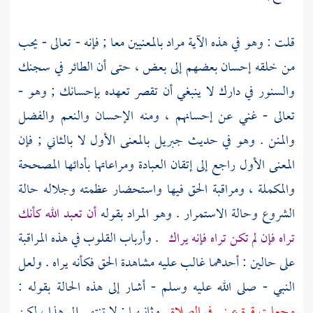
قلت : وهو في هذه الآية مراد بالمعنيين معا ; فإنه - تعالى - يحب
من خلقه إحسان بعضهم إلى بعض ، حتى أن الطائر في سجنك
والسنور في دارك لا ينبغي أن تقصر تعهده بإحسانك ; وهو -
تعالى - غني عن إحسانهم ، ومنه الإحسان والنعم والفضل
والمنن . وهو في حديث
جبريل
بالمعنى الأول لا بالثاني ; فإن
المعنى الأول راجع إلى إتقان العبادة ومراعاتها بأدائها المصححة
والمكملة ، ومراقبة الحق فيها واستحضار عظمته وجلاله حالة
الشروع وحالة الاستمرار . وهو المراد بقوله
أن تعبد الله كأنك
تراه فإن لم تكن تراه فإنه يراك
. وأرباب القلوب في هذه المراقبة
على حالين : أحدهما غالب عليه مشاهدة الحق فكأنه يراه . ولعل
النبي - صلى الله عليه وسلم - أشار إلى هذه الحالة بقوله :
وجعلت قرة عيني في الصلاة
. وثانيهما : لا تنتهي إلى هذا ، لكن