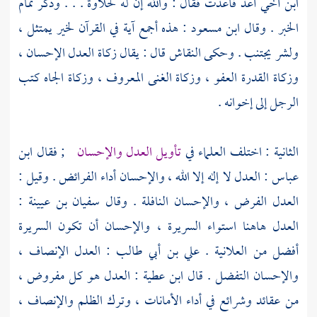
ابن أخي أعد فأعدت فقال : والله إن له لحلاوة . . . وذكر تمام
الخبر . وقال
ابن مسعود
: هذه أجمع آية في القرآن لخير يمتثل ،
ولشر يجتنب . وحكى
النقاش
قال : يقال زكاة العدل الإحسان ،
وزكاة القدرة العفو ، وزكاة الغنى المعروف ، وزكاة الجاه كتب
الرجل إلى إخوانه .
الثانية : اختلف العلماء في
تأويل العدل والإحسان
; فقال
ابن
عباس
: العدل لا إله إلا الله ، والإحسان أداء الفرائض . وقيل :
العدل الفرض ، والإحسان النافلة . وقال
سفيان بن عيينة
:
العدل هاهنا استواء السريرة ، والإحسان أن تكون السريرة
أفضل من العلانية .
علي بن أبي طالب :
العدل الإنصاف ،
والإحسان التفضل . قال
ابن عطية
: العدل هو كل مفروض ،
من عقائد وشرائع في أداء الأمانات ، وترك الظلم والإنصاف ،