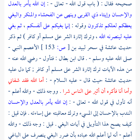
صحيحه فقال : ( باب قول الله - تعالى - :
إن الله يأمر بالعدل
والإحسان وإيتاء ذي القربى وينهى عن الفحشاء والمنكر والبغي
يعظكم لعلكم تذكرون
وقوله :
إنما بغيكم على أنفسكم
،
ثم بغي
عليه لينصرنه الله
، وترك إثارة الشر على مسلم أو كافر ) ثم ذكر
حديث
عائشة
في سحر
لبيد بن
[
ص:
153 ]
الأعصم
النبي -
صلى الله عليه وسلم - . قال
ابن بطال
: فتأول - رضي الله عنه -
من هذه الآيات ترك إثارة الشر على مسلم أو كافر ; كما دل عليه
حديث
عائشة
حيث قال - عليه السلام - :
أما الله فقد شفاني
وأما أنا فأكره أن أثير على الناس شرا
. ووجه ذلك - والله أعلم -
أنه تأول في قول الله - تعالى - :
إن الله يأمر بالعدل والإحسان
الندب بالإحسان إلى المسيء وترك معاقبته على إساءته . فإن قيل :
كيف يصح هذا التأويل في آيات البغي . قيل : وجه ذلك - والله
أعلم - أنه لما أعلم الله عباده بأن ضرر البغي ينصرف على الباغي