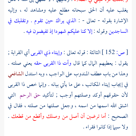
يغلب عليه أن الحق سبحانه مطلع عليه ومشاهد له ، وإليه
الإشارة بقوله - تعالى - :
الذي يراك حين تقوم . وتقلبك في
الساجدين
وقوله :
إلا كنا عليكم شهودا إذ تفيضون فيه
.
[
ص:
152 ]
الثالثة : قوله تعالى :
وإيتاء ذي القربى
أي القرابة ;
يقول : يعطيهم المال كما قال
وآت ذا القربى حقه
يعني صلته .
وهذا من باب عطف المندوب على الواجب ، وبه استدل
الشافعي
في إيجاب إيتاء المكاتب ، على ما يأتي بيانه . وإنما خص ذا القربى
لأن حقوقهم أوكد وصلتهم أوجب ; لتأكيد
حق الرحم
التي
اشتق الله اسمها من اسمه ، وجعل صلتها من صلته ، فقال في
الصحيح :
أما ترضين أن أصل من وصلك وأقطع من قطعك
.
ولا سيما إذا كانوا فقراء .