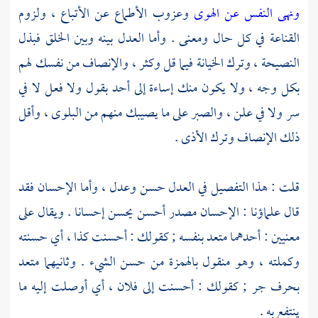
ونهى النفس عن الهوى
وعزوب الأطماع عن الأتباع ، ولزوم
القناعة في كل حال ومعنى . وأما العدل بينه وبين الخلق فبذل
النصيحة ، وترك الخيانة فيما قل وكثر ، والإنصاف من نفسك لهم
بكل وجه ، ولا يكون منك إساءة إلى أحد بقول ولا فعل لا في
سر ولا في علن ، والصبر على ما يصيبك منهم من البلوى ، وأقل
ذلك الإنصاف وترك الأذى .
قلت : هذا التفصيل في العدل حسن وعدل ، وأما الإحسان فقد
قال علماؤنا : الإحسان مصدر أحسن يحسن إحسانا . ويقال على
معنيين : أحدهما متعد بنفسه ; كقولك : أحسنت كذا ، أي حسنته
وكملته ، وهو منقول بالهمزة من حسن الشيء . وثانيهما متعد
بحرف جر ; كقولك : أحسنت إلى فلان ، أي أوصلت إليه ما
ينتفع به .