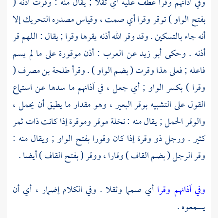
وفي آذانهم وقرا عطف عليه أي ثقلا ; يقال منه : وقرت أذنه (
بفتح الواو ) توقر وقرا أي صمت ، وقياس مصدره التحريك إلا
أنه جاء بالتسكين . وقد وقر الله أذنه يقرها وقرا ; يقال : اللهم قر
أذنه . وحكى
أبو زيد
عن العرب : أذن موقورة على ما لم يسم
فاعله ; فعلى هذا وقرت ( بضم الواو ) . وقرأ
طلحة بن مصرف
(
وقرا ) بكسر الواو ; أي جعل ، في آذانهم ما سدها عن استماع
القول على التشبيه بوقر البعير ، وهو مقدار ما يطيق أن يحمل ،
والوقر الحمل ; يقال منه : نخلة موقر وموقرة إذا كانت ذات ثمر
كثير . ورجل ذو وقرة إذا كان وقورا بفتح الواو ; ويقال منه :
وقر الرجل ( بضم القاف ) وقارا ، ووقر ( بفتح القاف ) أيضا .
وفي آذانهم وقرا
أي صمما وثقلا . وفي الكلام إضمار ، أي أن
يسمعوه .