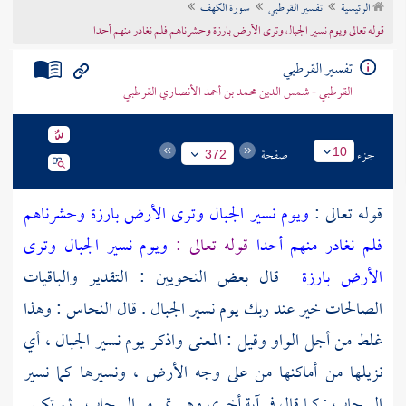
الرئيسية
تفسير القرطبي
سورة الكهف
تراجم الأعلام
قوله تعالى ويوم نسير الجبال وترى الأرض بارزة وحشرناهم فلم نغادر منهم أحدا
تفسير القرطبي
القرطبي - شمس الدين محمد بن أحمد الأنصاري القرطبي
جزء
صفحة
10
372
قوله تعالى :
ويوم نسير الجبال وترى الأرض بارزة وحشرناهم
فلم نغادر منهم أحدا
قوله تعالى :
ويوم نسير الجبال وترى
الأرض بارزة
قال بعض النحويين : التقدير والباقيات
الصالحات خير عند ربك يوم نسير الجبال . قال
النحاس
: وهذا
غلط من أجل الواو وقيل : المعنى واذكر يوم نسير الجبال ، أي
نزيلها من أماكنها من على وجه الأرض ، ونسيرها كما نسير
السحاب ; كما قال في آية أخرى وهي تمر مر السحاب . ثم تكسر