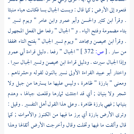
فتعود إلى الأرض ; كما قال : وبست الجبال بسا فكانت هباء منبثا
. وقرأ
ابن كثير
والحسن
وأبو عمرو
وابن عامر
" ويوم تسير "
بتاء مضمومة وفتح الياء . و " الجبال " رفعا على الفعل المجهول
. وقرأ
ابن محيصن
ومجاهد
" ويوم تسير الجبال " بفتح التاء مخففا
من سار .
[
ص:
372 ]
" الجبال " رفعا . دليل قراءة
أبي عمرو
وإذا الجبال سيرت . ودليل قراءة
ابن محيصن
وتسير الجبال سيرا .
واختار
أبو عبيد
القراءة الأولى نسير بالنون لقوله وحشرناهم .
ومعنى " بارزة " ظاهرة ، وليس عليها ما يسترها من جبل ولا
شجر ولا بنيان ; أي قد اجتثت ثمارها وقلعت جبالها ، وهدم
بنيانها ; فهي بارزة ظاهرة . وعلى هذا القول أهل التفسير . وقيل :
وترى الأرض بارزة أي برز ما فيها من الكنوز والأموات ; كما
قال وألقت ما فيها وتخلت وقال وأخرجت الأرض أثقالها وهذا