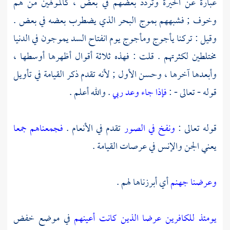
عبارة عن الحيرة وتردد بعضهم في بعض ، كالمولهين من هم
وخوف ; فشبههم بموج البحر الذي يضطرب بعضه في بعض .
وقيل : تركنا
يأجوج
ومأجوج
يوم انفتاح السد يموجون في الدنيا
مختلطين لكثرتهم . قلت : فهذه ثلاثة أقوال أظهرها أوسطها ،
وأبعدها آخرها ، وحسن الأول ; لأنه تقدم ذكر القيامة في تأويل
قوله - تعالى - :
فإذا جاء وعد ربي
. والله أعلم .
قوله تعالى :
ونفخ في الصور
تقدم في الأنعام .
فجمعناهم جمعا
يعني الجن والإنس في عرصات القيامة .
وعرضنا جهنم
أي أبرزناها لهم .
يومئذ للكافرين عرضا
الذين كانت أعينهم
في موضع خفض