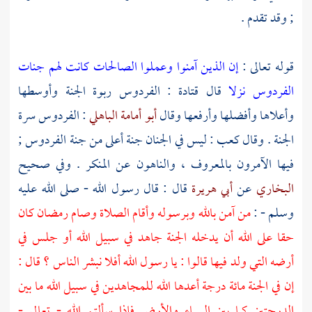
; وقد تقدم .
قوله تعالى :
إن الذين آمنوا وعملوا الصالحات كانت لهم جنات
الفردوس نزلا
قال
قتادة
: الفردوس ربوة الجنة وأوسطها
وأعلاها وأفضلها وأرفعها وقال
أبو أمامة الباهلي
: الفردوس سرة
الجنة . وقال
كعب
: ليس في الجنان جنة أعلى من جنة الفردوس ;
فيها الآمرون بالمعروف ، والناهون عن المنكر . وفي صحيح
البخاري
عن
أبي هريرة
قال : قال رسول الله - صلى الله عليه
وسلم - :
من آمن بالله وبرسوله وأقام الصلاة وصام رمضان كان
حقا على الله أن يدخله الجنة جاهد في سبيل الله أو جلس في
أرضه التي ولد فيها قالوا : يا رسول الله أفلا نبشر الناس ؟ قال :
إن في الجنة مائة درجة أعدها الله للمجاهدين في سبيل الله ما بين
الدرجتين كما بين السماء والأرض فإذا سألتم الله - تعالى -