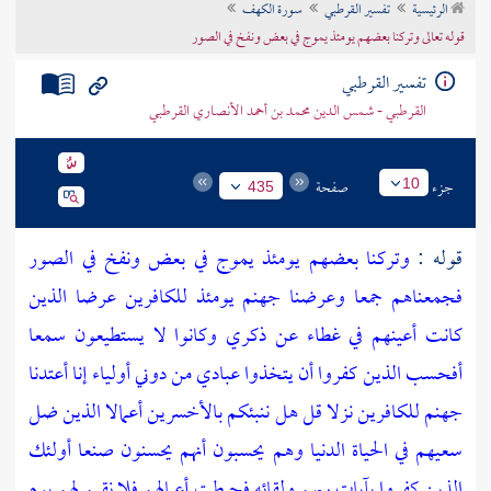
الرئيسية
تفسير القرطبي
سورة الكهف
تراجم الأعلام
قوله تعالى وتركنا بعضهم يومئذ يموج في بعض ونفخ في الصور
تفسير القرطبي
القرطبي - شمس الدين محمد بن أحمد الأنصاري القرطبي
جزء
صفحة
10
435
قوله :
وتركنا بعضهم يومئذ يموج في بعض ونفخ في الصور
فجمعناهم جمعا وعرضنا جهنم يومئذ للكافرين عرضا الذين
كانت أعينهم في غطاء عن ذكري وكانوا لا يستطيعون سمعا
أفحسب الذين كفروا أن يتخذوا عبادي من دوني أولياء إنا أعتدنا
جهنم للكافرين نزلا قل هل ننبئكم بالأخسرين أعمالا الذين ضل
سعيهم في الحياة الدنيا وهم يحسبون أنهم يحسنون صنعا أولئك
الذين كفروا بآيات ربهم ولقائه فحبطت أعمالهم فلا نقيم لهم يوم