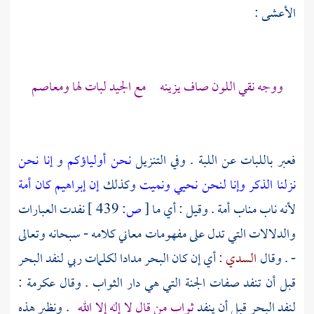
الأعشى :
ووجه نقي اللون صاف يزينه مع الجيد لبات لها ومعاصم
فعبر باللبات عن اللبة . وفي التنزيل
نحن أولياؤكم
و
إنا نحن
نزلنا الذكر
وإنا لنحن نحيي ونميت
وكذلك
إن إبراهيم كان أمة
لأنه ناب مناب أمة . وقيل : أي ما
[
ص:
439 ]
نفدت العبارات
والدلالات التي تدل على مفهومات معاني كلامه - سبحانه وتعالى
- . وقال
السدي :
أي إن كان البحر مدادا لكلمات ربي لنفد البحر
قبل أن تنفد صفات الجنة التي هي دار الثواب . وقال
عكرمة
:
لنفد البحر قبل أن ينفد
ثواب من قال لا إله إلا الله
. ونظير هذه