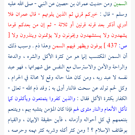
السمين
ومن حديث
عمران بن حصين
عن النبي - صلى الله عليه
وسلم - قال :
خيركم قرني ثم الذين يلونهم - قال
عمران
فلا
أدري أذكر بعد قرنه قرنين أو ثلاثة - ثم إن من بعدكم قوما
يشهدون ولا يستشهدون ويخونون ولا يؤتمنون وينذرون ولا
[
ص:
437 ]
يوفون ويظهر فيهم السمن
وهذا ذم . وسبب ذلك
أن السمن المكتسب إنما هو من كثرة الأكل والشره ، والدعة
والراحة والأمن والاسترسال مع النفس على شهواتها ، فهو عبد
نفسه لا عبد ربه ، ومن كان هذا حاله وقع لا محالة في الحرام ،
وكل لحم تولد عن سحت فالنار أولى به ; وقد ذم الله - تعالى -
الكفار بكثرة الأكل فقال :
والذين كفروا يتمتعون ويأكلون كما
تأكل الأنعام والنار مثوى لهم
فإذا كان المؤمن يتشبه بهم ، ويتنعم
بتنعمهم في كل أحواله وأزمانه ، فأين حقيقة الإيمان ، والقيام
بوظائف الإسلام ؟ ! ومن كثر أكله وشربه كثر نهمه وحرصه ،