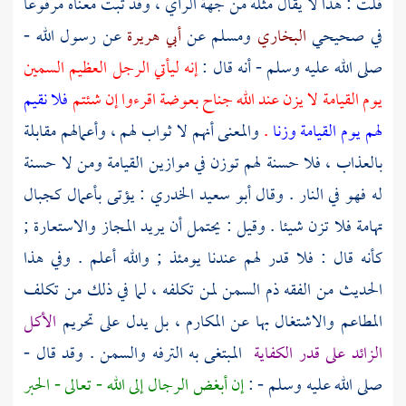
قلت : هذا لا يقال مثله من جهة الرأي ، وقد ثبت معناه مرفوعا
في صحيحي
البخاري
ومسلم عن
أبي هريرة
عن رسول الله -
صلى الله عليه وسلم - أنه قال :
إنه ليأتي الرجل العظيم السمين
يوم القيامة لا يزن عند الله جناح بعوضة اقرءوا إن شئتم
فلا نقيم
لهم يوم القيامة وزنا
.
والمعنى أنهم لا ثواب لهم ، وأعمالهم مقابلة
بالعذاب ، فلا حسنة لهم توزن في موازين القيامة ومن لا حسنة
له فهو في النار . وقال
أبو سعيد الخدري
: يؤتى بأعمال كجبال
تهامة فلا تزن شيئا . وقيل : يحتمل أن يريد المجاز والاستعارة ;
كأنه قال : فلا قدر لهم عندنا يومئذ ; والله أعلم . وفي هذا
الحديث من الفقه ذم السمن لمن تكلفه ، لما في ذلك من تكلف
المطاعم والاشتغال بها عن المكارم ، بل يدل على تحريم
الأكل
الزائد على قدر الكفاية
المبتغى به الترفه والسمن . وقد قال -
صلى الله عليه وسلم - :
إن أبغض الرجال إلى الله - تعالى - الحبر