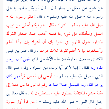
عن شيخ عن
معقل بن يسار
قال : قال
أبو بكر
وشهد به على
رسول الله - صلى الله عليه وسلم - ، قال :
ذكر رسول الله -
صلى الله عليه وسلم - الشرك ، قال : هو فيكم أخفى من دبيب
النمل وسأدلك على شيء إذا فعلته أذهب عنك صغار الشرك
وكباره تقول اللهم إني أعوذ بك أن أشرك بك وأنا أعلم
وأستغفرك لما لا أعلم تقولها ثلاث مرات
. وقال
عمر بن قيس
الكندي
سمعت
معاوية
تلا هذه الآية على المنبر
فمن كان يرجو
لقاء ربه
فقال : إنها لآخر آية نزلت من السماء . وقال
عمر
قال
النبي - صلى الله عليه وسلم - :
أوحي إلي أنه من قرأ
فمن كان
يرجو لقاء ربه فليعمل عملا صالحا
رفع له نور ما بين
عدن
إلى
مكة
حشوه الملائكة يصلون عليه ويستغفرون له
. وقال
معاذ بن
جبل
قال النبي - صلى الله عليه وسلم - :
من قرأ أول سورة