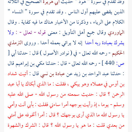
وقد تقدم في سورة " هود " حديث
أبي هريرة
الصحيح في الثلاثة
الذين يقضى عليهم أول الناس . وقد تقدم في سورة " النساء "
الكلام على الرياء ، وذكرنا من الأخبار هناك ما فيه كفاية . وقال
الماوردي
وقال جميع أهل التأويل : معنى
قوله - تعالى - :
ولا
يشرك بعبادة ربه أحدا
إنه لا يرائي بعمله أحدا . وروى
الترمذي
الحكيم
- رحمه الله تعالى - في ( نوادر الأصول ) قال : حدثنا أبي
[
ص:
440 ]
- رحمه الله تعالى - قال : حدثنا
مكي بن إبراهيم
قال
: حدثنا
عبد الواحد بن زيد
عن
عبادة بن نسي
قال :
أتيت
شداد
بن أوس
في مصلاه وهو يبكي ، فقلت : ما الذي أبكاك يا
أبا عبد
الرحمن ؟
قال : حديث سمعته من رسول الله - صلى الله عليه
وسلم - يوما ، إذ رأيت بوجهه أمرا ساءني فقلت : بأبي أنت وأمي
يا رسول الله ما الذي أرى بوجهك ؟ قال : أمرا أتخوفه على أمتي
من بعدي قلت : ما هو يا رسول الله ؟ قال : الشرك والشهوة