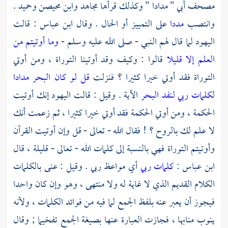
مصحف
أبي
" مدادا " وكذلك قرأها
مجاهد
وابن محيصن
وحميد .
وانتصب
مددا
على التمييز أو الحال . وقال
ابن عباس
: قالت
اليهود لما قال لهم النبي - صلى الله عليه وسلم -
وما أوتيتم من
العلم إلا قليلا
قالوا : وكيف وقد أوتينا التوراة ، ومن أوتي
التوراة فقد أوتي خيرا كثيرا ؟ فنزلت
قل لو كان البحر مدادا
لكلمات ربي لنفد البحر
الآية . وقيل : قالت
اليهود
إنك أوتيت
الحكمة ، ومن أوتي الحكمة فقد أوتي خيرا كثيرا ، ثم زعمت أنك
لا علم لك بالروح ؟ ! فقال الله - تعالى - قل وإن أوتيت القرآن
وأوتيتم التوراة فهي بالنسبة إلى كلمات الله - تعالى - قليلة ، قال
ابن عباس
:
كلمات ربي
أي مواعظ ربي . وقيل : عنى بالكلمات
الكلام القديم الذي لا غاية له ولا منتهى ، وهو وإن كان واحدا
فيجوز أن يعبر عنه بلفظ الجمع لما فيه من فوائد الكلمات ، ولأنه
ينوب منابها ، فجازت العبارة عنها بصيغة الجمع تفخيما ; وقال