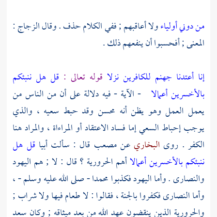
من دوني أولياء
ولا أعاقبهم ; ففي الكلام حذف . وقال
الزجاج
:
المعنى ; أفحسبوا أن ينفعهم ذلك .
إنا أعتدنا جهنم للكافرين نزلا
قوله تعالى :
قل هل ننبئكم
بالأخسرين أعمالا
- الآية - فيه دلالة على أن من الناس من
يعمل العمل وهو يظن أنه محسن وقد حبط سعيه ، والذي
يوجب إحباط السعي إما فساد الاعتقاد أو المراءاة ، والمراد هنا
الكفر . روى
البخاري
عن
مصعب
قال : سألت
أبيا
قل هل
ننبئكم بالأخسرين أعمالا
أهم
الحرورية ؟
قال : لا ; هم
اليهود
والنصارى
. وأما
اليهود
فكذبوا
محمدا
- صلى الله عليه وسلم - ،
وأما
النصارى
فكفروا بالجنة ، فقالوا : لا طعام فيها ولا شراب ;
والحرورية
الذين ينقضون عهد الله من بعد ميثاقه ; وكان
سعد