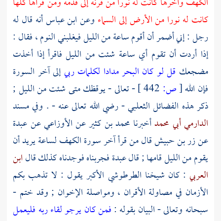
الكهف وآخرها كانت له نورا من قرنه إلى قدمه ومن قرأها كلها
كانت له نورا من الأرض إلى السماء
وعن
ابن عباس
أنه قال له
رجل : إني أضمر أن أقوم ساعة من الليل فيغلبني النوم ، فقال :
إذا أردت أن تقوم أي ساعة شئت من الليل فاقرأ إذا أخذت
مضجعك
قل لو كان البحر مدادا لكلمات ربي
إلى آخر السورة
فإن الله
[
ص:
442 ]
- تعالى - يوقظك متى شئت من الليل ;
ذكر هذه الفضائل
الثعلبي
- رضي الله تعالى عنه - . وفي مسند
الدارمي أبي محمد
أخبرنا
محمد بن كثير
عن
الأوزاعي
عن
عبدة
عن
زر بن حبيش
قال من قرأ آخر سورة الكهف لساعة يريد أن
يقوم من الليل قامها ; قال
عبدة
فجربناه فوجدناه كذلك قال
ابن
العربي
: كان شيخنا
الطرطوشي
الأكبر يقول : لا تذهب بكم
الأزمان في مصاولة الأقران ، ومواصلة الإخوان ; وقد ختم -
سبحانه وتعالى - البيان بقوله :
فمن كان يرجو لقاء ربه فليعمل