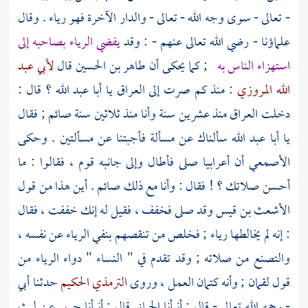
- تعالى - سوى وجه الله - تعالى - والدار الآخرة فهو رياء . وقال
علماؤنا - رضي الله تعالى عنهم - : وقد
يفضي الرياء بصاحبه إلى
استهزاء الناس به
; كما يحكى أن
طاهر بن الحسين
قال
لأبي عبد
الله المروزي
: منذ كم صرت إلى
العراق
يا
أبا عبد الله ؟
قال :
دخلت
العراق
منذ عشرين سنة وأنا منذ ثلاثين سنة صائم ; فقال
يا
أبا عبد الله
سألناك عن مسألة فأجبتنا عن مسألتين . وحكى
الأصمعي
أن أعرابيا صلى فأطال وإلى جانبه قوم ، فقالوا : ما
أحسن صلاتك ؟ ! فقال : وأنا مع ذلك صائم . أين هذا من قول
الأشعث بن قيس
وقد صلى فخفف ، فقيل له إنك خففت ، فقال
: إنه لم يخالطها رياء ; فخلص من تنقصهم بنفي الرياء عن نفسه ،
والتصنع من صلاته ; وقد تقدم في " النساء " دواء الرياء من
قول
لقمان ;
وأنه كتمان العمل ، وروى
الترمذي الحكيم
حدثنا أبي
- رحمه الله تعالى - قال : أنبأنا
الحماني
قال : أنبأنا
جرير
عن
ليث