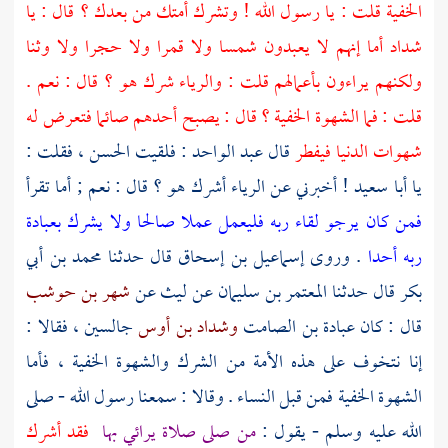
الخفية قلت : يا رسول الله ! وتشرك أمتك من بعدك ؟ قال : يا
شداد أما إنهم لا يعبدون شمسا ولا قمرا ولا حجرا ولا وثنا
ولكنهم يراءون بأعمالهم قلت : والرياء شرك هو ؟ قال : نعم .
قلت : فما الشهوة الخفية ؟ قال : يصبح أحدهم صائما فتعرض له
شهوات الدنيا فيفطر
قال
عبد الواحد
: فلقيت
الحسن
، فقلت :
يا
أبا سعيد
! أخبرني عن الرياء أشرك هو ؟ قال : نعم ; أما تقرأ
فمن كان يرجو لقاء ربه فليعمل عملا صالحا ولا يشرك بعبادة
ربه أحدا
. وروى
إسماعيل بن إسحاق
قال حدثنا
محمد بن أبي
بكر
قال حدثنا
المعتمر بن سليمان
عن
ليث
عن
شهر بن حوشب
قال : كان
عبادة بن الصامت
وشداد بن أوس
جالسين ، فقالا :
إنا نتخوف على هذه الأمة من الشرك والشهوة الخفية ، فأما
الشهوة الخفية فمن قبل النساء . وقالا : سمعنا رسول الله - صلى
الله عليه وسلم - يقول :
من صلى صلاة يرائي بها
فقد أشرك