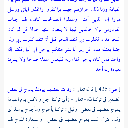
القيامة وزنا ذلك جزاؤهم جهنم بما كفروا واتخذوا آياتي ورسلي
هزوا إن الذين آمنوا وعملوا الصالحات كانت لهم جنات
الفردوس نزلا خالدين فيها لا يبغون عنها حولا قل لو كان
البحر مدادا لكلمات ربي لنفد البحر قبل أن تنفد كلمات ربي ولو
جئنا بمثله مددا قل إنما أنا بشر مثلكم يوحى إلي أنما إلهكم إله
واحد فمن كان يرجوا لقاء ربه فليعمل عملا صالحا ولا يشرك
بعبادة ربه أحدا
[
ص:
435 ]
قوله تعالى :
وتركنا بعضهم يومئذ يموج في بعض
الضمير في تركنا لله - تعالى - ; أي تركنا الجن والإنس يوم القيامة
يموج بعضهم في بعض . وقيل : تركنا
يأجوج
ومأجوج
يومئذ أي
وقت كمال السد يموج بعضهم في بعض . واستعارة الموج لهم