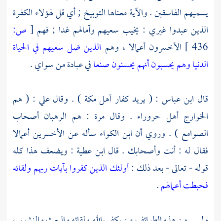
يسميهم الفاسقين . والآية معناها التوبيخ ; أي قل لهؤلاء الكفرة
الذين عبدوا غيري : يخيب سعيهم وآمالهم غدا ; فهم
[
ص:
436 ]
الأخسرون أعمالا ، وهم
الذين ضل سعيهم في الحياة
الدنيا وهم يحسبون أنهم يحسنون صنعا
في عبادة من سواي .
قال
ابن عباس
: ( يريد كفار
أهل
مكة
) . وقال
علي
: ( هم
الخوارج
أهل
حروراء
. وقال مرة : هم الرهبان أصحاب
الصوامع ) . وروي أن
ابن الكواء
سأله عن الأخسرين أعمالا
فقال له : أنت وأصحابك . قال
ابن عطية
: ويضعف هذا كله
قوله - تعالى - بعد ذلك :
أولئك الذين كفروا بآيات ربهم ولقائه
فحبطت أعمالهم
.
وليس من هذه الطوائف من يكفر بالله ولقائه والبعث والنشور ،