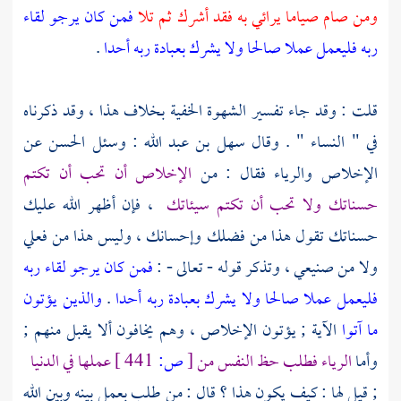
ومن صام صياما يرائي به فقد أشرك ثم تلا
فمن كان يرجو لقاء
ربه فليعمل عملا صالحا ولا يشرك بعبادة ربه أحدا
.
قلت : وقد جاء تفسير الشهوة الخفية بخلاف هذا ، وقد ذكرناه
في " النساء " . وقال
سهل بن عبد الله :
وسئل
الحسن
عن
الإخلاص والرياء فقال : من
الإخلاص أن تحب أن تكتم
حسناتك ولا تحب أن تكتم سيئاتك
، فإن أظهر الله عليك
حسناتك تقول هذا من فضلك وإحسانك ، وليس هذا من فعلي
ولا من صنيعي ، وتذكر قوله - تعالى - :
فمن كان يرجو لقاء ربه
فليعمل عملا صالحا ولا يشرك بعبادة ربه أحدا
.
والذين يؤتون
ما آتوا
الآية ; يؤتون الإخلاص ، وهم يخافون ألا يقبل منهم ;
وأما
الرياء فطلب حظ النفس من
[
ص:
441 ]
عملها في الدنيا
; قيل لها : كيف يكون هذا ؟ قال : من طلب بعمل بينه وبين الله