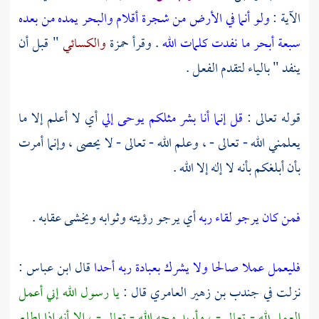
الآية :
ولو أنما في الأرض من شجرة أقلام والبحر يمده من بعده
سبعة أبحر ما نفدت كلمات الله
. وقرأ
حمزة
والكسائي
" قبل أن
ينفد " بالياء لتقدم الفعل .
قوله تعالى :
قل إنما أنا بشر مثلكم يوحى إلي
أي لا أعلم إلا ما
يعلمني الله - تعالى - ، وعلم الله - تعالى - لا يحصى ، وإنما أمرت
بأن أبلغكم بأنه لا إله إلا الله .
فمن كان يرجو لقاء ربه
أي يرجو رؤيته وثوابه ويخشى عقابه .
فليعمل عملا صالحا ولا يشرك بعبادة ربه أحدا
قال
ابن عباس
:
نزلت في
جندب بن زهير العامري
قال :
يا رسول الله إني أعمل
العمل لله - تعالى - ، وأريد وجه الله - تعالى - ، إلا أنه إذا اطلع