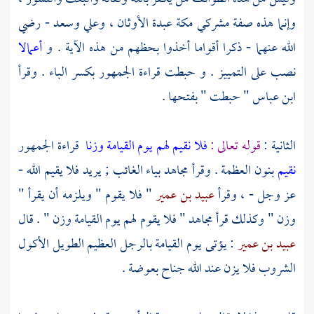
وإنما هذه صفة مشركي
مكة
عبدة الأوثان ،
وعلي
وسعد
- رضي
الله عنهما - ذكرا أقواما أخذوا بحظهم من هذه الآية . و
أعمالا
نصب على التمييز . و حبطت قراءة الجمهور بكسر الباء . وقرأ
ابن عباس
" حبطت " بفتحها .
الثانية :
قوله تعالى :
فلا نقيم لهم يوم القيامة وزنا
قراءة الجمهور
نقيم
بنون العظمة . وقرأ
مجاهد
بياء الغائب ; يريد فلا يقيم الله -
عز وجل - ، وقرأ
عبيد بن عمير
" فلا يقوم " ويلزمه أن يقرأ "
وزن " وكذلك قرأ
مجاهد
" فلا يقوم لهم يوم القيامة وزن " . قال
عبيد بن عمير
: يؤتى يوم القيامة بالرجل العظيم الطويل الأكول
الشروب فلا يزن عند الله جناح بعوضة .