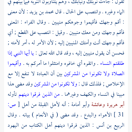
تقول : جاءت نوبتك ونيابتك ، وهم يتناوبون النوبة فيما بينهم في
الماء وغيره . وانتصب على الحال . قال
محمد بن يزيد
: لأن معنى
: أقم وجهك فأقيموا وجوهكم منيبين . وقال
الفراء
: المعنى
فأقم وجهك ومن معك منيبين . وقيل : انتصب على القطع ; أي
فأقم وجهك أنت وأمتك المنيبين إليه ; لأن الأمر له ، أمر لأمته ;
فحسن أن يقول منيبين إليه ، وقد قال الله تعالى :
يا أيها النبي إذا
طلقتم النساء
. واتقوه أي خافوه وامتثلوا ما أمركم به .
وأقيموا
الصلاة ولا تكونوا من المشركين
بين أن العبادة لا تنفع إلا مع
الإخلاص ; فلذلك قال :
ولا تكونوا من المشركين
وقد مضى هذا
مبينا في النساء والكهف وغيرهما .
من الذين فرقوا دينهم
تأوله
أبو هريرة
وعائشة
وأبو أمامة
: أنه لأهل القبلة من أهل
[
ص:
31 ]
الأهواء والبدع . وقد مضى ( في الأنعام ) بيانه . وقال
الربيع بن أنس
: الذين فرقوا دينهم
أهل الكتاب
من
اليهود