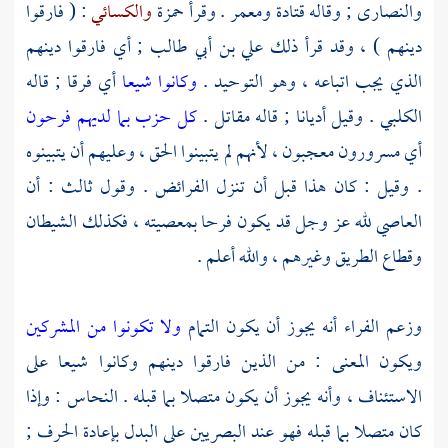
والنصارى
; وقاله
قتادة
ومعمر . وقرأ
حمزة
والكسائي
: ( فارقوا
دينهم ) ، وقد قرأ ذلك
علي بن أبي طالب
; أي فارقوا دينهم
الذي يجب اتباعه ، وهو التوحيد .
وكانوا شيعا
أي فرقا ; قاله
الكلبي
. وقيل أديانا ; قاله
مقاتل .
كل حزب بما لديهم فرحون
أي مسرورون معجبون ، لأنهم لم يتبينوا الحق ، وعليهم أن يتبينوه
. وقيل : كان هذا قبل أن تنزل الفرائض . وقول ثالث : أن
العاصي لله عز وجل قد يكون فرحا بمعصيته ، فكذلك الشيطان
وقطاع الطريق وغيرهم ، والله أعلم .
وزعم
الفراء
أنه يجوز أن يكون التمام
ولا تكونوا من المشركين
ويكون المعنى : من الذين فارقوا دينهم وكانوا شيعا على
الاستئناف ، وأنه يجوز أن يكون متصلا بما قبله .
النحاس
: وإذا
كان متصلا بما قبله فهو عند
البصريين
على البدل بإعادة الحرف ;