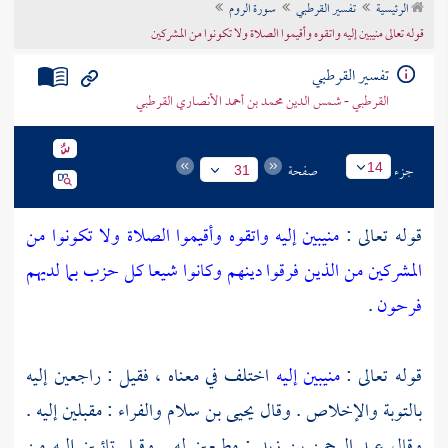
الرئيسية
تفسير القرطبي
سورة الروم
تراجم الأعلام
قوله تعالى منيبين إليه واتقوه وأقيموا الصلاة ولا تكونوا من المشركين
تفسير القرطبي
القرطبي - شمس الدين محمد بن أحمد الأنصاري القرطبي
جزء
صفحة
14
31
قوله تعالى :
منيبين إليه واتقوه وأقيموا الصلاة ولا تكونوا من
المشركين من الذين فرقوا دينهم وكانوا شيعا كل حزب بما لديهم
فرحون
.
قوله تعالى :
منيبين إليه
اختلف في معناه ، فقيل : راجعين إليه
بالتوبة والإخلاص . وقال
يحيى بن سلام
والفراء
: مقبلين إليه .
وقال
عبد الرحمن بن زيد
: مطيعين له . وقيل تائبين إليه من