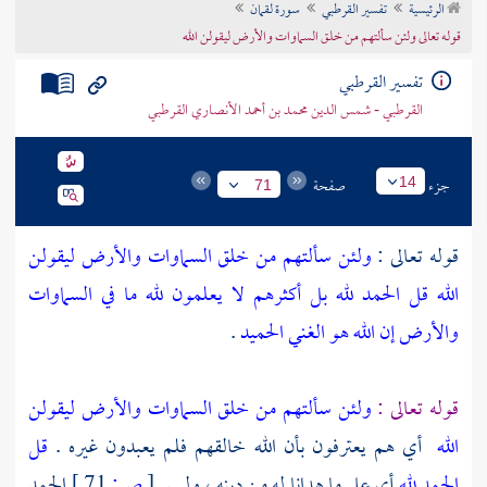
الرئيسية
تفسير القرطبي
سورة لقمان
تراجم الأعلام
قوله تعالى ولئن سألتهم من خلق السماوات والأرض ليقولن الله
تفسير القرطبي
القرطبي - شمس الدين محمد بن أحمد الأنصاري القرطبي
جزء
صفحة
14
71
قوله تعالى :
ولئن سألتهم من خلق السماوات والأرض ليقولن
الله قل الحمد لله بل أكثرهم لا يعلمون لله ما في السماوات
والأرض إن الله هو الغني الحميد
.
قوله تعالى :
ولئن سألتهم من خلق السماوات والأرض ليقولن
الله
أي هم يعترفون بأن الله خالقهم فلم يعبدون غيره .
قل
الحمد لله
أي على ما هدانا له من دينه ، وليس
[
ص:
71 ]
الحمد