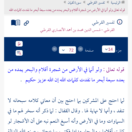
الرئيسية
تفسير القرطبي
سورة لقمان
تراجم الأعلام
قوله تعالى ولو أنما في الأرض من شجرة أقلام والبحر يمده من بعده سبعة أبحر ما نفدت كلمات الله
تفسير القرطبي
القرطبي - شمس الدين محمد بن أحمد الأنصاري القرطبي
جزء
صفحة
14
72
قوله تعالى :
ولو أنما في الأرض من شجرة أقلام والبحر يمده من
بعده سبعة أبحر ما نفدت كلمات الله إن الله عزيز حكيم
.
لما احتج على المشركين بما احتج بين أن معاني كلامه سبحانه لا
تنفد ، وأنها لا نهاية لها . وقال
القفال
: لما ذكر أنه سخر لهم ما في
السماوات وما في الأرض وأنه أسبغ النعم نبه على أن الأشجار لو
كانت أقلاما ، والبحار مدادا فكتب بها عجائب صنع الله الدالة