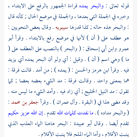
قوله تعالى :
والبحر يمده
قراءة الجمهور بالرفع على الابتداء ،
وخبره في الجملة التي بعدها ، والجملة في موضع الحال ; كأنه قال
: والبحر هذه حاله ; كذا قدرها
سيبويه
. وقال بعض النحويين :
هو عطف على ( أن ) لأنها في موضع رفع بالابتداء . وقرأ
أبو
عمرو
وابن أبي إسحاق
: ( والبحر ) بالنصب على العطف على (
ما ) وهي اسم ( أن ) . وقيل : أي ولو أن البحر يمده أي يزيد
فيه . وقرأ
ابن هرمز
والحسن
: ( يمده ) ; من أمد . قالت فرقة :
هما بمعنى واحد . وقالت فرقة : مد الشيء بعضه بعضا ; كما
تقول : مد
النيل
الخليج
; أي زاد فيه . وأمد الشيء ما ليس منه .
وقد مضى هذا في ( البقرة . وآل عمران ) . وقرأ
جعفر بن محمد
:
( والبحر مداده ) .
ما نفدت كلمات الله
تقدم .
إن الله عزيز حكيم
تقدم أيضا . وقال
أبو عبيدة
: البحر هاهنا الماء العذب الذي
ينبت الأقلام ، وأما الماء الملح فلا ينبت الأقلام .