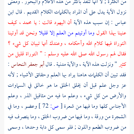
من الكثرة ; لا أنها تنفد بأكثر من هذه الأقلام والبحور . ومعنى
نزول الآية يدل على أن المراد بالكلمات الكلام القديم . قال
ابن
عباس
: إن سبب هذه الآية
أن
اليهود
قالت : يا
محمد
، كيف
عنينا بهذا القول
وما أوتيتم من العلم إلا قليلا
ونحن قد أوتينا
التوراة فيها كلام الله وأحكامه ، وعندك أنها تبيان كل شيء ؟
فقال لهم رسول الله صلى الله عليه وسلم : " التوراة قليل من
كثير
" ونزلت هذه الآية ، والآية مدنية . قال
أبو جعفر النحاس
:
فقد تبين أن الكلمات هاهنا يراد بها العلم وحقائق الأشياء ; لأنه
عز وجل علم قبل أن يخلق الخلق ما هو خالق في السماوات
والأرض من كل شيء ، وعلم ما فيه من مثاقيل الذر ، وعلم
الأجناس كلها وما فيها من شعرة
[
ص:
72 ]
وعضو ، وما في
الشجرة من ورقة ، وما فيها من ضروب الخلق ، وما يتصرف فيه
من ضروب الطعم واللون ; فلو سمى كل دابة وحدها ، وسمى