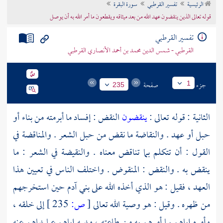
الرئيسية
تفسير القرطبي
سورة البقرة
تراجم الأعلام
قوله تعالى الذين ينقضون عهد الله من بعد ميثاقه ويقطعون ما أمر الله به أن يوصل
تفسير القرطبي
القرطبي - شمس الدين محمد بن أحمد الأنصاري القرطبي
جزء
صفحة
1
235
الثانية : قوله تعالى :
ينقضون
النقض : إفساد ما أبرمته من بناء أو
حبل أو عهد . والنقاضة ما نقض من حبل الشعر . والمناقضة في
القول : أن تتكلم بما تناقض معناه . والنقيضة في الشعر : ما
ينقض به . والنقض : المنقوض . واختلف الناس في تعيين هذا
العهد ، فقيل : هو الذي أخذه الله على بني
آدم
حين استخرجهم
من ظهره . وقيل : هو وصية الله تعالى
[
ص:
235 ]
إلى خلقه ،
وأمره إياهم بما أمرهم به من طاعته ، ونهيه إياهم عما نهاهم عنه