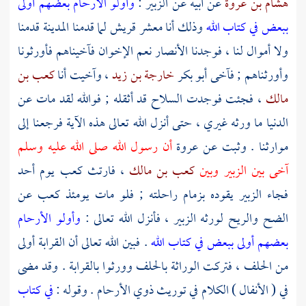
هشام بن عروة
عن أبيه عن
الزبير
:
وأولو الأرحام بعضهم أولى
ببعض في كتاب الله
وذلك أنا معشر
قريش
لما قدمنا
المدينة
قدمنا
ولا أموال لنا ، فوجدنا الأنصار نعم الإخوان فآخيناهم فأورثونا
وأورثناهم ; فآخى
أبو بكر
خارجة بن زيد
، وآخيت أنا
كعب بن
مالك
، فجئت فوجدت السلاح قد أثقله ; فوالله لقد مات عن
الدنيا ما ورثه غيري ، حتى أنزل الله تعالى هذه الآية فرجعنا إلى
موارثنا . وثبت عن
عروة
أن رسول الله صلى الله عليه وسلم
آخى بين
الزبير
وبين
كعب بن مالك
، فارتث
كعب
يوم
أحد
فجاء
الزبير
يقوده بزمام راحلته ; فلو مات يومئذ
كعب
عن
الضح والريح لورثه
الزبير
، فأنزل الله تعالى :
وأولو الأرحام
بعضهم أولى ببعض في كتاب الله
. فبين الله تعالى أن القرابة أولى
من الحلف ، فتركت الوراثة بالحلف وورثوا بالقرابة . وقد مضى
في ( الأنفال ) الكلام في توريث ذوي الأرحام . وقوله :
في كتاب