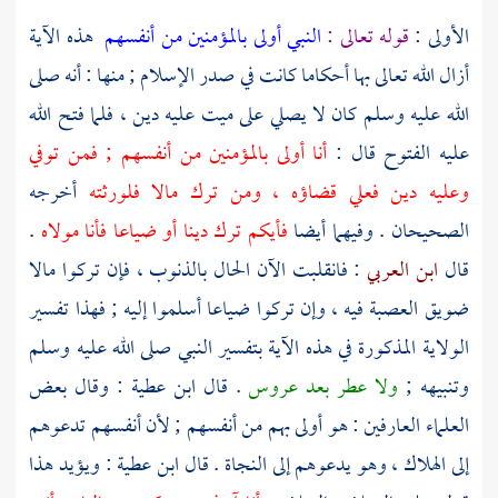
الأولى :
قوله تعالى :
النبي أولى بالمؤمنين من أنفسهم
هذه الآية
أزال الله تعالى بها أحكاما كانت في صدر الإسلام ; منها : أنه صلى
الله عليه وسلم كان لا يصلي على ميت عليه دين ، فلما فتح الله
عليه الفتوح قال :
أنا أولى بالمؤمنين من أنفسهم ; فمن توفي
وعليه دين فعلي قضاؤه ، ومن ترك مالا فلورثته
أخرجه
الصحيحان . وفيهما أيضا
فأيكم ترك دينا أو ضياعا فأنا مولاه
.
قال
ابن العربي
: فانقلبت الآن الحال بالذنوب ، فإن تركوا مالا
ضويق العصبة فيه ، وإن تركوا ضياعا أسلموا إليه ; فهذا تفسير
الولاية المذكورة في هذه الآية بتفسير النبي صلى الله عليه وسلم
وتنبيهه ;
ولا عطر بعد عروس
. قال
ابن عطية
: وقال بعض
العلماء العارفين : هو أولى بهم من أنفسهم ; لأن أنفسهم تدعوهم
إلى الهلاك ، وهو يدعوهم إلى النجاة . قال
ابن عطية
: ويؤيد هذا