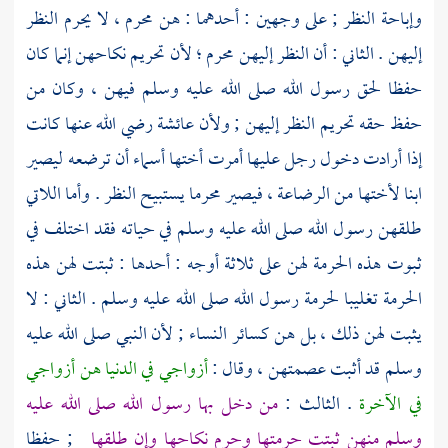
وإباحة النظر ; على وجهين : أحدهما : هن محرم ، لا يحرم النظر
إليهن . الثاني : أن النظر إليهن محرم ؛ لأن تحريم نكاحهن إنما كان
حفظا لحق رسول الله صلى الله عليه وسلم فيهن ، وكان من
حفظ حقه تحريم النظر إليهن ; ولأن
عائشة
رضي الله عنها كانت
إذا أرادت دخول رجل عليها أمرت أختها أسماء أن ترضعه ليصير
ابنا لأختها من الرضاعة ، فيصير محرما يستبيح النظر . وأما اللاتي
طلقهن رسول الله صلى الله عليه وسلم في حياته فقد اختلف في
ثبوت هذه الحرمة لهن على ثلاثة أوجه : أحدها : ثبتت لهن هذه
الحرمة تغليبا لحرمة رسول الله صلى الله عليه وسلم . الثاني : لا
يثبت لهن ذلك ، بل هن كسائر النساء ; لأن النبي صلى الله عليه
وسلم قد أثبت عصمتهن ، وقال :
أزواجي في الدنيا هن أزواجي
في الآخرة
. الثالث :
من دخل بها رسول الله صلى الله عليه
وسلم منهن ثبتت حرمتها وحرم نكاحها وإن طلقها
; حفظا