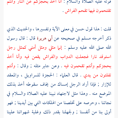
قوله عليه الصلاة والسلام :
أنا آخذ بحجزكم عن النار وأنتم
تقتحمون فيها تقحم الفراش
.
قلت : هذا قول حسن في معنى الآية وتفسيرها ، والحديث الذي
ذكر أخرجه
مسلم
في صحيحه عن
أبي هريرة
قال : قال رسول
الله صلى الله عليه وسلم :
إنما مثلي ومثل أمتي كمثل رجل
استوقد نارا فجعلت الدواب والفراش يقعن فيه وأنا آخذ
بحجزكم وأنتم تقحمون فيه
. وعن
جابر
مثله ; وقال :
وأنتم
تفلتون من يدي
. قال العلماء : الحجزة للسراويل ، والمعقد
للإزار ; فإذا أراد الرجل إمساك من يخاف سقوطه أخذ بذلك
الموضع منه . وهذا مثل لاجتهاد نبينا عليه الصلاة والسلام في
نجاتنا ، وحرصه على تخلصنا من الهلكات التي بين أيدينا ; فهو
أولى بنا من أنفسنا ; ولجهلنا بقدر ذلك وغلبة شهواتنا علينا