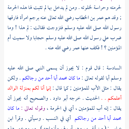
لحرمته وحراسة لخلوته . ومن لم يدخل بها لم تثبت لها هذه الحرمة
; وقد هم
عمر بن الخطاب
رضي الله تعالى عنه برجم امرأة فارقها
رسول الله صلى الله عليه وسلم فتزوجت فقالت : لم هذا ! وما
ضرب علي رسول الله صلى الله عليه وسلم حجابا ولا سميت أم
المؤمنين ؟ ! فكف عنها
عمر
رضي الله عنه .
السادسة : قال قوم : لا يجوز أن يسمى النبي صلى الله عليه
وسلم أبا لقوله تعالى :
ما كان محمد أبا أحد من رجالكم
. ولكن
يقال : مثل الأب للمؤمنين ; كما قال :
إنما أنا لكم بمنزلة الوالد
أعلمكم . .
الحديث . خرجه
أبو داود
. والصحيح أنه يجوز أن
يقال : إنه أب للمؤمنين ، أي في الحرمة ،
وقوله تعالى :
ما كان
محمد أبا أحد من رجالكم
أي في النسب . وسيأتي . وقرأ
ابن
عباس
: ( من أنفسهم وهو أب لهم وأزواجه ) . وسمع
عمر
هذه