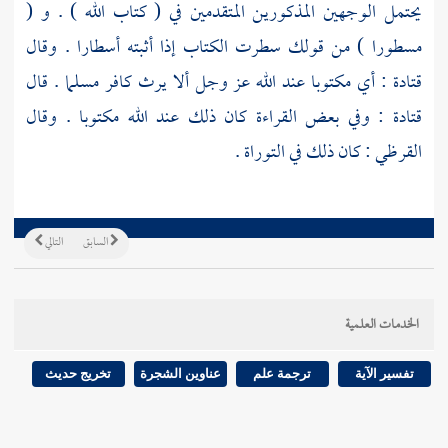
يحتمل الوجهين المذكورين المتقدمين في ( كتاب الله ) . و (
مسطورا ) من قولك سطرت الكتاب إذا أثبته أسطارا . وقال
قتادة
: أي مكتوبا عند الله عز وجل ألا يرث كافر مسلما . قال
قتادة
: وفي بعض القراءة كان ذلك عند الله مكتوبا . وقال
القرظي
: كان ذلك في التوراة .
السابق
التالي
الخدمات العلمية
تفسير الآية
ترجمة علم
عناوين الشجرة
تخريج حديث