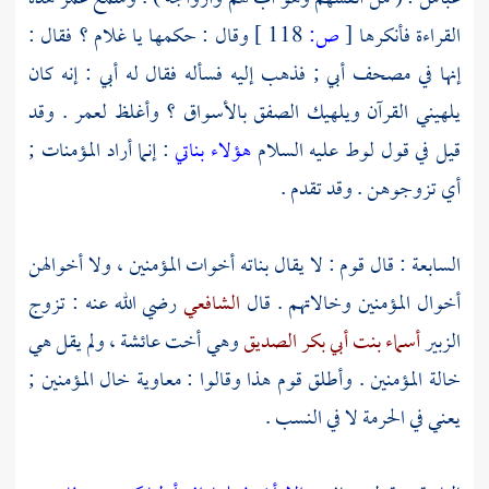
القراءة فأنكرها
[
ص:
118 ]
وقال : حكمها يا غلام ؟ فقال :
إنها في مصحف
أبي
; فذهب إليه فسأله فقال له
أبي
: إنه كان
يلهيني القرآن ويلهيك الصفق بالأسواق ؟ وأغلظ
لعمر
. وقد
قيل في قول
لوط
عليه السلام
هؤلاء بناتي
: إنما أراد المؤمنات ;
أي تزوجوهن . وقد تقدم .
السابعة : قال قوم : لا يقال بناته أخوات المؤمنين ، ولا أخوالهن
أخوال المؤمنين وخالاتهم . قال
الشافعي
رضي الله عنه : تزوج
الزبير
أسماء بنت أبي بكر الصديق
وهي أخت
عائشة
، ولم يقل هي
خالة المؤمنين . وأطلق قوم هذا وقالوا :
معاوية
خال المؤمنين ;
يعني في الحرمة لا في النسب .