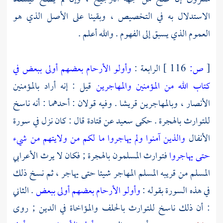
الاستدلال به في التخصيص ، وبقينا على الأصل الذي هو
العموم الذي يسبق إلى الفهوم . والله أعلم .
[
ص:
116 ]
الرابعة :
وأولو الأرحام بعضهم أولى ببعض في
كتاب الله من المؤمنين والمهاجرين
قيل : إنه أراد بالمؤمنين
الأنصار ، وبالمهاجرين
قريشا
. وفيه قولان : أحدهما : أنه ناسخ
للتوارث بالهجرة . حكى
سعيد
عن
قتادة
قال : كان نزل في سورة
الأنفال
والذين آمنوا ولم يهاجروا ما لكم من ولايتهم من شيء
حتى يهاجروا
فتوارث المسلمون بالهجرة ; فكان لا يرث الأعرابي
المسلم من قريبه المسلم المهاجر شيئا حتى يهاجر ، ثم نسخ ذلك
في هذه السورة بقوله :
وأولو الأرحام بعضهم أولى ببعض
. الثاني
: أن ذلك ناسخ للتوارث بالحلف والمؤاخاة في الدين ; روى