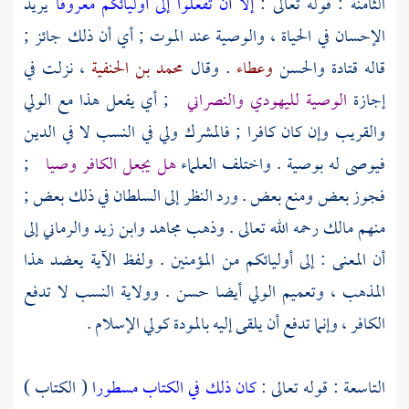
الثامنة : قوله تعالى :
إلا أن تفعلوا إلى أوليائكم معروفا
يريد
الإحسان في الحياة ، والوصية عند الموت ; أي أن ذلك جائز ;
قاله
قتادة
والحسن
وعطاء
. وقال
محمد بن الحنفية
، نزلت في
إجازة
الوصية لليهودي والنصراني
; أي يفعل هذا مع الولي
والقريب وإن كان كافرا ; فالمشرك ولي في النسب لا في الدين
فيوصى له بوصية . واختلف العلماء
هل يجعل الكافر وصيا
;
فجوز بعض ومنع بعض . ورد النظر إلى السلطان في ذلك بعض ;
منهم
مالك
رحمه الله تعالى . وذهب
مجاهد
وابن زيد
والرماني
إلى
أن المعنى : إلى أوليائكم من المؤمنين . ولفظ الآية يعضد هذا
المذهب ، وتعميم الولي أيضا حسن . وولاية النسب لا تدفع
الكافر ، وإنما تدفع أن يلقى إليه بالمودة كولي الإسلام .
التاسعة : قوله تعالى :
كان ذلك في الكتاب مسطورا
( الكتاب )