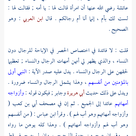
عائشة
رضي الله عنها أن امرأة قالت لها : يا أمه ; فقالت لها :
لست لك بأم ، إنما أنا أم رجالكم . قال
ابن العربي
: وهو
الصحيح .
قلت : لا فائدة في اختصاص الحصر في الإباحة للرجال دون
النساء ، والذي يظهر لي أنهن أمهات الرجال والنساء ; تعظيما
لحقهن على الرجال والنساء . يدل عليه صدر الآية :
النبي أولى
بالمؤمنين من أنفسهم
، وهذا يشمل الرجال والنساء ضرورة .
ويدل على ذلك حديث
أبي هريرة
وجابر
; فيكون قوله :
وأزواجه
أمهاتهم
عائدا إلى الجميع . ثم إن في مصحف
أبي بن كعب
(
وأزواجه أمهاتهم وهو أب لهم ) . وقرأ
ابن عباس
: ( من أنفسهم
وهو أب لهم وأزواجه أمهاتهم ) . وهذا كله يوهن ما رواه
مسروق
إن صح من جهة الترجيح ، وإن لم يصح فيسقط