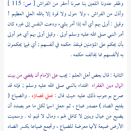
وظفر عدونا اللعين بنا صرنا أحقر من الفراش
[
ص:
115 ]
وأذل من الفراش ، ولا حول ولا قوة إلا بالله العلي العظيم !
وقيل : أولى بهم أي أنه إذا أمر بشيء ودعت النفس إلى غيره كان
أمر النبي صلى الله عليه وسلم أولى . وقيل أولى بهم أي هو أولى
بأن يحكم على المؤمنين فينفذ حكمه في أنفسهم ; أي فيما يحكمون
به لأنفسهم مما يخالف حكمه .
الثانية : قال بعض أهل العلم : يجب
على الإمام أن يقضي من بيت
المال دين الفقراء
اقتداء بالنبي صلى الله عليه وسلم ; فإنه قد
صرح بوجوب ذلك عليه حيث قال :
فعلي قضاؤه
. والضياع (
بفتح الضاد ) مصدر ضاع ، ثم جعل اسما لكل ما هو بصدد أن
يضيع من عيال وبنين لا كافل لهم ، ومال لا قيم له . وسميت
الأرض ضيعة لأنها معرضة للضياع ، وتجمع ضياعا بكسر الضاد