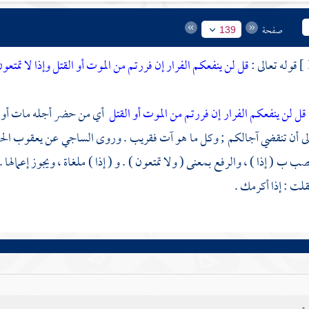
صفحة
139
قوله تعالى :
قل لن ينفعكم الفرار إن فررتم من الموت أو القتل وإذا لا تمتعون
قل لن ينفعكم الفرار إن فررتم من الموت أو القتل
أي من حضر أجله مات أو قتل
إلى أن تنقضي آجالكم ; وكل ما هو آت فقريب . وروى
الساجي
عن
يعقوب ال
نصب ب ( إذا ) ، والرفع بمعنى ( ولا تمتعون ) . و ( إذا ) ملغاة ، ويجوز إعمالها 
لت : إذا أكرمك .