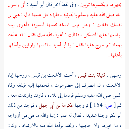
يجهزها ويكسوها ثوبين
. وفي لفظ آخر قال
أبو أسيد
:
أتي رسول
الله صلى الله عليه وسلم بالجونية ، فلما دخل عليها قال : هبي لي
نفسك فقالت : وهل تهب الملكة نفسها للسوقة فأهوى بيده
ليضعها عليها لتسكن ، فقالت : أعوذ بالله منك فقال : قد عذت
بمعاذ ثم خرج علينا فقال : يا
أبا أسيد
، اكسها رازقيين وألحقها
بأهلها .
ومنهن :
قتيلة بنت قيس
، أخت
الأشعث بن قيس
، زوجها إياه
الأشعث
، ثم انصرف إلى
حضرموت
، فحملها إليه فبلغه وفاة
النبي صلى الله عليه وسلم فردها إلى بلاده ، فارتد وارتدت معه .
ثم
[
ص:
154 ]
تزوجها
عكرمة بن أبي جهل
، فوجد من ذلك
أبو بكر
وجدا شديدا . فقال له
عمر
: إنها والله ما هي من أزواجه
، ما خيرها ولا حجبها . ولقد برأها الله منه بالارتداد . وكان