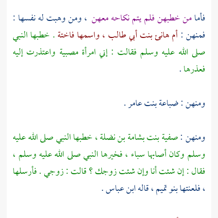
فأما
من خطبهن فلم يتم نكاحه معهن
، ومن وهبت له نفسها :
فمنهن :
أم هانئ بنت أبي طالب ، واسمها فاختة
. خطبها النبي
صلى الله عليه وسلم فقالت : إني امرأة مصبية واعتذرت إليه
فعذرها
.
ومنهن :
ضباعة بنت عامر
.
ومنهن :
صفية بنت بشامة بن نضلة
، خطبها النبي صلى الله عليه
وسلم وكان أصابها سباء ، فخيرها النبي صلى الله عليه وسلم ،
فقال : إن شئت أنا وإن شئت زوجك ؟ قالت : زوجي . فأرسلها
، فلعنتها
بنو تميم
، قاله
ابن عباس
.