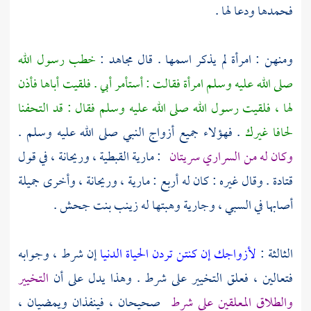
فحمدها ودعا لها .
ومنهن : امرأة لم يذكر اسمها . قال
مجاهد
:
خطب رسول الله
صلى الله عليه وسلم امرأة فقالت : أستأمر أبي . فلقيت أباها فأذن
لها ، فلقيت رسول الله صلى الله عليه وسلم فقال : قد التحفنا
لحافا غيرك
. فهؤلاء جميع أزواج النبي صلى الله عليه وسلم .
وكان له من السراري سريتان
:
مارية القبطية
،
وريحانة
، في قول
قتادة
. وقال غيره : كان له أربع :
مارية
،
وريحانة
، وأخرى جميلة
أصابها في السبي ، وجارية وهبتها له
زينب بنت جحش
.
الثالثة :
لأزواجك إن كنتن تردن الحياة الدنيا
إن شرط ، وجوابه
فتعالين ، فعلق التخيير على شرط . وهذا يدل على أن
التخيير
والطلاق المعلقين على شرط
صحيحان ، فينفذان ويمضيان ،