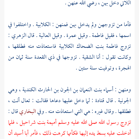
اللاتي دخل بهن ، رضي الله عنهن .
فأما من تزوجهن ولم يدخل بهن فمنهن :
الكلابية
. واختلفوا في
اسمها ، فقيل
فاطمة
. وقيل
عمرة
. وقيل
العالية
. قال
الزهري
:
تزوج
فاطمة بنت الضحاك الكلابية
فاستعاذت منه فطلقها ،
وكانت تقول : أنا الشقية . تزوجها في ذي القعدة سنة ثمان من
الهجرة ، وتوفيت سنة ستين .
ومنهن :
أسماء بنت النعمان بن الجون بن الحارث الكندية
، وهي
الجونية . قال
قتادة
: لما دخل عليها دعاها فقالت : تعال أنت ،
فطلقها . وقال غيره : هي التي استعاذت منه . وفي
البخاري
قال :
تزوج رسول الله صلى الله عليه وسلم
أميمة بنت شراحيل
، فلما
أدخلت عليه بسط يده إليها فكأنها كرهت ذلك ، فأمر
أبا أسيد
أن