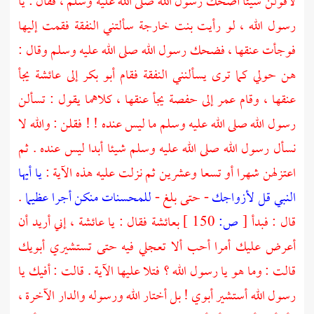
لأقولن شيئا أضحك رسول الله صلى الله عليه وسلم ، فقال : يا
رسول الله ، لو رأيت بنت خارجة سألتني النفقة فقمت إليها
فوجأت عنقها ، فضحك رسول الله صلى الله عليه وسلم وقال :
هن حولي كما ترى يسألنني النفقة فقام
أبو بكر
إلى
عائشة
يجأ
عنقها ، وقام
عمر
إلى
حفصة
يجأ عنقها ، كلاهما يقول : تسألن
رسول الله صلى الله عليه وسلم ما ليس عنده ! ! فقلن : والله لا
نسأل رسول الله صلى الله عليه وسلم شيئا أبدا ليس عنده . ثم
اعتزلهن شهرا أو تسعا وعشرين ثم نزلت عليه هذه الآية :
يا أيها
النبي قل لأزواجك
- حتى بلغ -
للمحسنات منكن أجرا عظيما
.
قال : فبدأ
[
ص:
150 ]
بعائشة
فقال : يا
عائشة
، إني أريد أن
أعرض عليك أمرا أحب ألا تعجلي فيه حتى تستشيري أبويك
قالت : وما هو يا رسول الله ؟ فتلا عليها الآية . قالت : أفيك يا
رسول الله أستشير أبوي ! بل أختار الله ورسوله والدار الآخرة ،