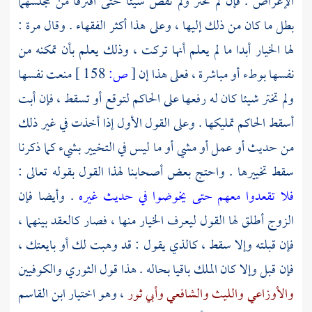
الإعراض . فإن لم تختر ولم تقض شيئا حتى افترقا من مجلسهما
بطل ما كان من ذلك إليها ، وعلى هذا أكثر الفقهاء . وقال
مرة
:
لها الخيار أبدا ما لم يعلم أنها تركت ، وذلك يعلم بأن تمكنه من
نفسها بوطء أو مباشرة ، فعلى هذا إن
[
ص:
158 ]
منعت نفسها
ولم تختر شيئا كان له رفعها على الحاكم لتوقع أو تسقط ، فإن أبت
أسقط الحاكم تمليكها . وعلى القول الأول إذا أخذت في غير ذلك
من حديث أو عمل أو مشي أو ما ليس في التخيير بشيء كما ذكرنا
سقط تخييرها . واحتج بعض أصحابنا لهذا القول بقوله تعالى :
فلا تقعدوا معهم حتى يخوضوا في حديث غيره
. وأيضا فإن
الزوج أطلق لها القول ليعرف الخيار منها ، فصار كالعقد بينهما ،
فإن قبلته وإلا سقط ، كالذي يقول : قد وهبت لك أو بايعتك ،
فإن قبل وإلا كان الملك باقيا بحاله . هذا قول
الثوري
والكوفيين
والأوزاعي
والليث
والشافعي
وأبي ثور
، وهو اختيار
ابن القاسم