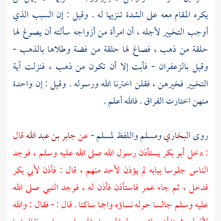
يكره المقام معه على الشدة تنزيها له . وقيل : إن السبب الذي
أوجب التخيير لأجله ، أن امرأة من أزواجه سألته أن يصوغ لها
حلقة من ذهب ، فصاغ لها حلقة من فضة وطلاها بالذهب -
وقيل بالزعفران - فأبت إلا أن تكون من ذهب ، فنزلت آية
التخيير فخيرهن ، فقلن اخترنا الله ورسوله . وقيل : إن واحدة
منهن اختارت الفراق . فالله أعلم .
روى
البخاري
ومسلم
واللفظ
لمسلم
-
عن
جابر بن عبد الله
قال
: دخل
أبو بكر
يستأذن رسول الله صلى الله عليه وسلم ، فوجد
الناس جلوسا ببابه لم يؤذن لأحد منهم ، قال : فأذن
لأبي بكر
فدخل ، ثم جاء
عمر
فاستأذن فأذن له ، فوجد النبي صلى الله
عليه وسلم جالسا حوله نساؤه واجما ساكتا . قال : - فقال : والله