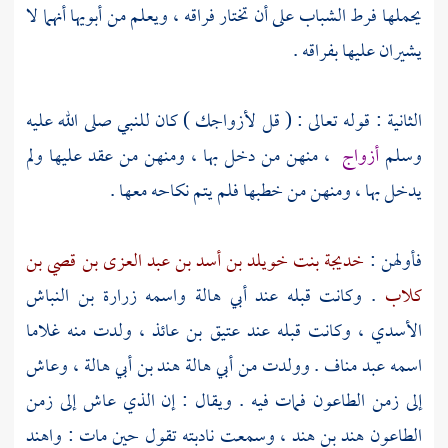
يحملها فرط الشباب على أن تختار فراقه ، ويعلم من أبويها أنهما لا
يشيران عليها بفراقه .
الثانية : قوله تعالى : ( قل لأزواجك ) كان للنبي صلى الله عليه
وسلم
أزواج
، منهن من دخل بها ، ومنهن من عقد عليها ولم
يدخل بها ، ومنهن من خطبها فلم يتم نكاحه معها .
فأولهن :
خديجة بنت خويلد بن أسد بن عبد العزى بن قصي بن
كلاب
. وكانت قبله عند
أبي هالة
واسمه
زرارة بن النباش
الأسدي
، وكانت قبله عند
عتيق بن عائذ
، ولدت منه غلاما
اسمه
عبد مناف
. وولدت من
أبي هالة
هند بن أبي هالة
، وعاش
إلى زمن الطاعون فمات فيه . ويقال : إن الذي عاش إلى زمن
الطاعون
هند بن هند
، وسمعت نادبته تقول حين مات : واهند