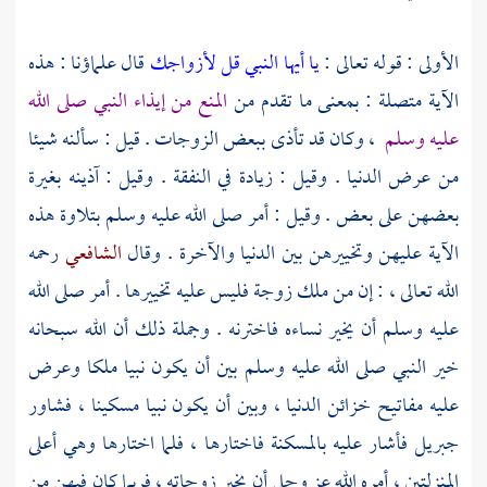
الأولى : قوله تعالى :
يا أيها النبي قل لأزواجك
قال علماؤنا : هذه
الآية متصلة : بمعنى ما تقدم من
المنع من إيذاء النبي صلى الله
عليه وسلم
، وكان قد تأذى ببعض الزوجات . قيل : سألنه شيئا
من عرض الدنيا . وقيل : زيادة في النفقة . وقيل : آذينه بغيرة
بعضهن على بعض . وقيل : أمر صلى الله عليه وسلم بتلاوة هذه
الآية عليهن وتخييرهن بين الدنيا والآخرة . وقال
الشافعي
رحمه
الله تعالى ، : إن من ملك زوجة فليس عليه تخييرها . أمر صلى الله
عليه وسلم أن يخير نساءه فاخترنه . وجملة ذلك أن الله سبحانه
خير النبي صلى الله عليه وسلم بين أن يكون نبيا ملكا وعرض
عليه مفاتيح خزائن الدنيا ، وبين أن يكون نبيا مسكينا ، فشاور
جبريل
فأشار عليه بالمسكنة فاختارها ، فلما اختارها وهي أعلى
المنزلتين ، أمره الله عز وجل أن يخير زوجاته ، فربما كان فيهن من