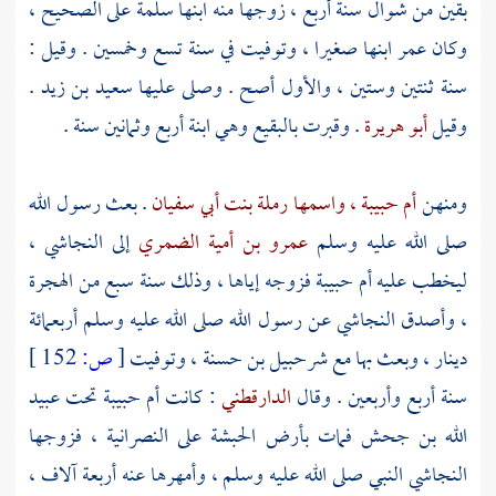
بقين من شوال سنة أربع ، زوجها منه ابنها
سلمة
على الصحيح ،
وكان
عمر
ابنها صغيرا ، وتوفيت في سنة تسع وخمسين . وقيل :
سنة ثنتين وستين ، والأول أصح . وصلى عليها
سعيد بن زيد
.
وقيل
أبو هريرة
. وقبرت
بالبقيع
وهي ابنة أربع وثمانين سنة .
ومنهن
أم حبيبة ، واسمها رملة بنت أبي سفيان
. بعث رسول الله
صلى الله عليه وسلم
عمرو بن أمية الضمري
إلى
النجاشي
،
ليخطب عليه
أم حبيبة
فزوجه إياها ، وذلك سنة سبع من الهجرة
، وأصدق
النجاشي
عن رسول الله صلى الله عليه وسلم أربعمائة
دينار ، وبعث بها مع
شرحبيل بن حسنة
، وتوفيت
[
ص:
152 ]
سنة أربع وأربعين . وقال
الدارقطني
: كانت
أم حبيبة
تحت
عبيد
الله بن جحش
فمات بأرض
الحبشة
على النصرانية ، فزوجها
النجاشي
النبي صلى الله عليه وسلم ، وأمهرها عنه أربعة آلاف ،