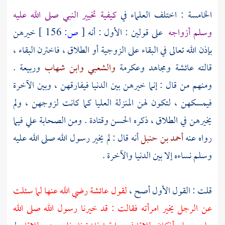
الخامسة : اختلف العلماء في
كيفية تخيير النبي صلى الله عليه
وسلم أزواجه
على قولين : الأول : أنه
[
ص:
156 ]
خيرهن
بإذن الله تعالى في البقاء على الزوجية أو الطلاق ، فاخترن البقاء ،
قالته
عائشة
ومجاهد
وعكرمة
والشعبي
وابن شهاب
وربيعة
.
ومنهم من قال : إنما خيرهن بين الدنيا فيفارقهن ، وبين الآخرة
فيمسكهن ، لتكون لهن المنزلة العليا كما كانت لزوجهن ، ولم
يخيرهن في الطلاق ، ذكره
الحسن
وقتادة
. ومن الصحابة
علي
فيما
رواه عنه
أحمد بن حنبل
أنه قال : لم يخير رسول الله صلى الله عليه
وسلم نساءه إلا بين الدنيا والآخرة .
قلت : القول الأول أصح ،
لقول
عائشة
رضي الله عنها لما سئلت
عن الرجل يخير امرأته فقالت : قد خيرنا رسول الله صلى الله