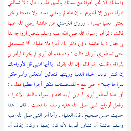
وأسألك ألا تخبر أمرأة من نسائك بالذي قلت . قال : لا تسألني
امرأة منهن إلا أخبرتها ، إن الله لم يبعثني معنتا ولا متعنتا ولكن
بعثني معلما ميسرا .
وروى
الترمذي
عن
عائشة
رضي الله عنها
قالت : لما أمر رسول الله صلى الله عليه وسلم بتخيير أزواجه بدأ
بي فقال : يا
عائشة
، إني ذاكر لك أمرا فلا عليك ألا تستعجلي
حتى تستأمري أبويك قالت : وقد علم أن أبوي لم يكونا ليأمراني
بفراقه ، قالت : ثم قال : إن الله يقول :
يا أيها النبي قل لأزواجك
إن كنتن تردن الحياة الدنيا وزينتها فتعالين أمتعكن وأسرحكن
سراحا جميلا
- حتى بلغ -
للمحسنات منكن أجرا عظيما
فقلت :
أفي هذا أستأمر أبوي ! فإني أريد الله ورسوله والدار الآخرة ،
وفعل أزواج النبي صلى الله عليه وسلم ما فعلت .
قال : هذا
حديث حسن صحيح . قال العلماء : وأما أمر النبي صلى الله عليه
وسلم
عائشة
أن تشاور أبويها لأنه كان يحبها ، وكان يخاف أن