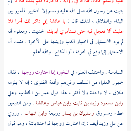
عليه وسلم أفكان طلاقا في رواية : فاخترناه فلم يعده طلاقا
ولم
يثبت عن رسول الله صلى الله عليه وسلم إلا التخيير المأمور بين
البقاء والطلاق ، لذلك قال :
يا
عائشة
إني ذاكر لك أمرا فلا
عليك ألا تعجلي فيه حتى تستأمري أبويك
الحديث . ومعلوم أنه
لم يرد الاستئمار في اختيار الدنيا وزينتها على الآخرة . فثبت أن
الاستئمار إنما وقع في الفرقة ، أو النكاح . والله أعلم .
السادسة : واختلف العلماء في
المخيرة إذا اختارت زوجها
، فقال
جمهور العلماء من السلف وغيرهم وأئمة الفتوى : إنه لا يلزمه
طلاق ، لا واحدة ولا أكثر ، هذا قول
عمر بن الخطاب
وعلي
وابن مسعود
وزيد بن ثابت
وابن عباس
وعائشة
. ومن التابعين
عطاء
ومسروق
وسليمان بن يسار
وربيعة
وابن شهاب
. وروي
عن
علي
وزيد
أيضا : إن اختارت زوجها فواحدة بائنة ، وهو قول