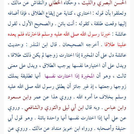
الحسن البصري
والليث
، وحكاه
الخطابي
والنقاش
عن
مالك
.
وتعلقوا بأن قوله : اختاري ، كناية عن إيقاع الطلاق ، فإذا أضافه
إليها وقعت طلقة ، كقوله : أنت بائن . والصحيح الأول ، لقول
عائشة
:
خيرنا رسول الله صلى الله عليه وسلم فاخترناه فلم يعده
علينا طلاقا
. أخرجه الصحيحان . قال
ابن المنذر
: وحديث
عائشة
دل على أن المخيرة إذا اختارت زوجها لم يكن ذلك طلاقا ،
ويدل على أن اختيارها نفسها يوجب الطلاق ، ويدل على معنى
ثالث ، وهو أن
المخيرة إذا اختارت نفسها
أنها تطليقة يملك
زوجها رجعتها ، إذ غير جائز أن يطلق رسول الله صلى الله عليه
وسلم بخلاف ما أمره الله . وروي هذا عن
عمر
وابن مسعود
وابن عباس
. وبه قال
ابن أبي ليلى
والثوري
والشافعي
. وروي
عن
علي
أنها إذا اختارت نفسها أنها واحدة بائنة . وهو قول
أبي
حنيفة
وأصحابه . ورواه
ابن خويز منداد
عن
مالك
. وروي عن