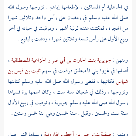
في الجاهلية أم المساكين ، لإطعامها إياهم . تزوجها رسول الله
صلى الله عليه وسلم في رمضان على رأس واحد وثلاثين شهرا
من الهجرة ، فمكثت عنده ثمانية أشهر ، وتوفيت في حياته في آخر
ربيع الأول على رأس تسعة وثلاثين شهرا ، ودفنت
بالبقيع
.
ومنهن :
جويرية بنت الحارث بن أبي ضرار الخزاعية المصطلقية
،
أصابها في غزوة
بني المصطلق
فوقعت في سهم
ثابت بن قيس بن
شماس
فكاتبها ، فقضى رسول الله صلى الله عليه وسلم كتابتها
وتزوجها ، وذلك في شعبان سنة ست ، وكان اسمها
برة
فسماها
رسول الله صلى الله عليه وسلم
جويرية
، وتوفيت في ربيع الأول
سنة ست وخمسين . وقيل : سنة خمسين وهي ابنة خمس وستين .
ومنهن :
صفية بنت حيي بن أخطب الهارونية
، سباها النبي صلى