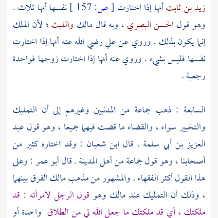
زيد بن ثابت
أنها إذا اختارت
[
ص:
157 ]
نفسها أنها ثلاث .
وهو قول
الحسن البصري
، وبه قال
مالك
والليث
؛ لأن الملك
إنما يكون بذلك . وروي عن
علي
رضي الله عنه أنها إذا اختارت
نفسها فليس بشيء . وروي عنه أنها إذا اختارت زوجها فواحدة
رجعية .
السابعة : ذهب جماعة من المدنيين وغيرهم إلى أن التمليك
والتخيير سواء ، والقضاء ما قضت فيهما جميعا ، وهو قول
عبد
العزيز بن أبي سلمة
. قال
ابن شعبان
: وقد اختاره كثير من
أصحابنا ، وهو قول جماعة من أهل
المدينة
. قال
أبو عمر
: وعلى
هذا القول أكثر الفقهاء . والمشهور من مذهب
مالك
الفرق بينهما
، وذلك أن التمليك عند
مالك
وهو
قول الرجل لامرأته : قد
ملكتك ، أي قد ملكتك ما جعل الله لي من الطلاق
واحدة أو