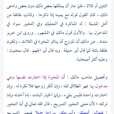
اثنتين أو ثلاثا ، فلما جاز أن يملكها بعض ذلك دون بعض وادعى
ذلك ، كان القول قوله مع يمينه إذا ناكرها . وقالت طائفة من
أهل
المدينة
: له المناكرة في التمليك وفي التخيير سواء في
المدخول بها . والأول قول
مالك
في المشهور . وروى
ابن خويز
منداد
. عن
مالك
أن للزوج أن يناكر المخيرة في الثلاث ، وتكون
طلقة بائنة كما قال
أبو حنيفة
. وبه قال
أبو الجهم
. قال
سحنون
:
وعليه أكثر أصحابنا .
وتحصيل مذهب
مالك
: أن
المخيرة إذا اختارت نفسها وهي
مدخول بها
فهو الطلاق كله ، وإن أنكر زوجها فلا نكرة له . وإن
اختارت واحدة فليس بشيء ، وإنما الخيار البتات ، إما أخذته وإما
تركته ؛ لأن معنى التخيير التسريح ، قال الله تعالى في آية التخيير
:
فتعالين أمتعكن وأسرحكن سراحا جميلا
فمعنى التسريح