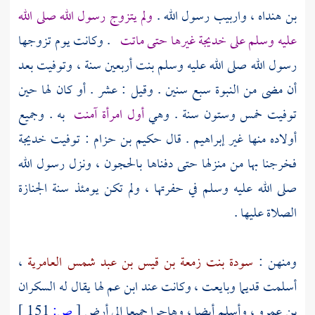
بن هنداه ، واربيب رسول الله .
ولم يتزوج رسول الله صلى الله
عليه وسلم على
خديجة
غيرها حتى ماتت
. وكانت يوم تزوجها
رسول الله صلى الله عليه وسلم بنت أربعين سنة ، وتوفيت بعد
أن مضى من النبوة سبع سنين . وقيل : عشر . أو كان لها حين
توفيت خمس وستون سنة . وهي
أول امرأة آمنت
به . وجميع
أولاده منها غير
إبراهيم
. قال
حكيم بن حزام
: توفيت
خديجة
فخرجنا بها من منزلها حتى دفناها
بالحجون
، ونزل رسول الله
صلى الله عليه وسلم في حفرتها ، ولم تكن يومئذ سنة الجنازة
الصلاة عليها .
ومنهن :
سودة بنت زمعة بن قيس بن عبد شمس العامرية
،
أسلمت قديما وبايعت ، وكانت عند ابن عم لها يقال له
السكران
بن عمرو
، وأسلم أيضا ، وهاجرا جميعا إلى أرض
[
ص:
151 ]