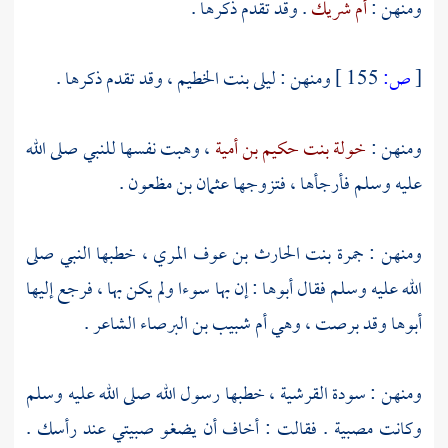
ومنهن :
أم شريك
. وقد تقدم ذكرها .
[
ص:
155 ]
ومنهن :
ليلى بنت الخطيم
، وقد تقدم ذكرها .
ومنهن :
خولة بنت حكيم بن أمية
، وهبت نفسها للنبي صلى الله
عليه وسلم فأرجأها ، فتزوجها
عثمان بن مظعون
.
ومنهن :
جمرة بنت الحارث بن عوف المري
، خطبها النبي صلى
الله عليه وسلم فقال أبوها : إن بها سوءا ولم يكن بها ، فرجع إليها
أبوها وقد برصت ، وهي
أم شبيب بن البرصاء
الشاعر .
ومنهن :
سودة القرشية
، خطبها رسول الله صلى الله عليه وسلم
وكانت مصبية . فقالت : أخاف أن يضغو صبيتي عند رأسك .