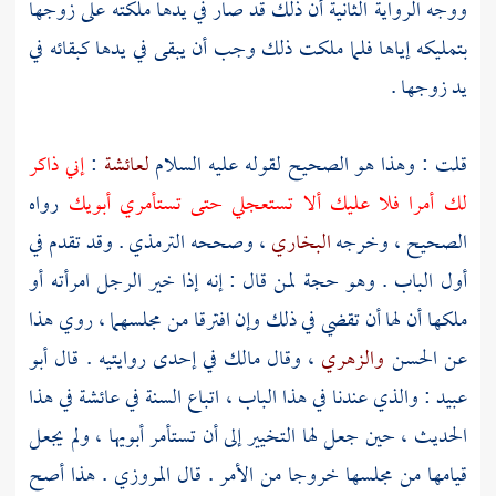
ووجه الرواية الثانية أن ذلك قد صار في يدها ملكته على زوجها
بتمليكه إياها فلما ملكت ذلك وجب أن يبقى في يدها كبقائه في
يد زوجها .
قلت : وهذا هو الصحيح لقوله عليه السلام
لعائشة
:
إني ذاكر
لك أمرا فلا عليك ألا تستعجلي حتى تستأمري أبويك
رواه
الصحيح ، وخرجه
البخاري
، وصححه
الترمذي
. وقد تقدم في
أول الباب . وهو حجة لمن قال : إنه إذا خير الرجل امرأته أو
ملكها أن لها أن تقضي في ذلك وإن افترقا من مجلسهما ، روي هذا
عن
الحسن
والزهري
، وقال
مالك
في إحدى روايتيه . قال
أبو
عبيد
: والذي عندنا في هذا الباب ، اتباع السنة في
عائشة
في هذا
الحديث ، حين جعل لها التخيير إلى أن تستأمر أبويها ، ولم يجعل
قيامها من مجلسها خروجا من الأمر . قال
المروزي
. هذا أصح