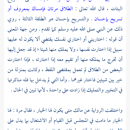
البتات ، قال الله تعالى :
الطلاق مرتان فإمساك بمعروف أو
تسريح بإحسان
. والتسريح بإحسان هو الطلقة الثالثة ، روي
ذلك عن النبي صلى الله عليه وسلم كما تقدم . ومن جهة المعنى
أن قوله : اختاريني أو اختاري نفسك يقتضي ألا يكون له عليها
سبيل إذا اختارت نفسها ، ولا يملك منها شيئا ؛ إذ قد جعل إليها
أن تخرج ما يملكه منها أو تقيم معه إذا اختارته ، فإذا اختارت
البعض من الطلاق لم تعمل بمقتضى اللفظ ، وكانت بمنزلة من
خير بين شيئين فاختار غيرهما . وأما التي لم يدخل بها فله مناكرتها
في التخيير والتمليك إذا زادت على واحدة ، لأنها تبين في الحال .
واختلفت الرواية عن
مالك
متى يكون لها الخيار ، فقال مرة : لها
الخيار ما دامت في المجلس قبل القيام أو الاشتغال بما يدل على